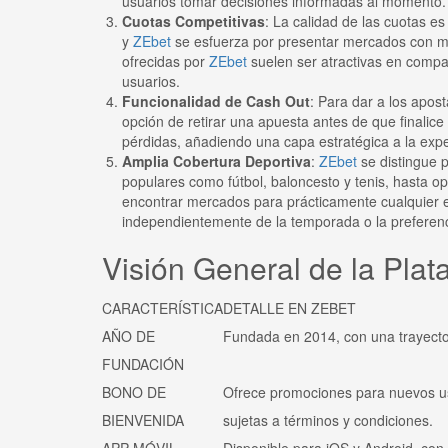
usuarios tomar decisiones informadas al momento.
Cuotas Competitivas
: La calidad de las cuotas es
y
ZEbet
se esfuerza por presentar mercados con má
ofrecidas por
ZEbet
suelen ser atractivas en compa
usuarios.
Funcionalidad de Cash Out
: Para dar a los apos
opción de retirar una apuesta antes de que finalice
pérdidas, añadiendo una capa estratégica a la expe
Amplia Cobertura Deportiva
:
ZEbet
se distingue 
populares como fútbol, baloncesto y tenis, hasta o
encontrar mercados para prácticamente cualquier e
independientemente de la temporada o la preferenci
Visión General de la Plat
CARACTERÍSTICA
DETALLE EN ZEBET
AÑO DE
Fundada en 2014, con una trayecto
FUNDACIÓN
BONO DE
Ofrece promociones para nuevos usu
BIENVENIDA
sujetas a términos y condiciones.