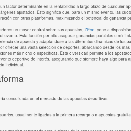
 un factor determinante en la rentabilidad a largo plazo de cualquier ap
rgenes ajustados. Esto significa que, para un mismo evento, las cuot
ración con otras plataformas, maximizando el potencial de ganancia p
tadores un mayor control sobre sus apuestas,
ZEbet
pone a disposición
 el evento. Esta función permite asegurar ganancias parciales o minimi
riencia de apuesta y adaptándose a las diferentes dinámicas de los pa
por ofrecer una vasta selección de deportes, abarcando desde los más
pciones más nicho o específicas. Esta diversidad permite a los apostad
vento deportivo de interés, asegurando que siempre haya algo para a
a individual.
aforma
ria consolidada en el mercado de las apuestas deportivas.
arios, usualmente ligadas a la primera recarga o a apuestas gratuita