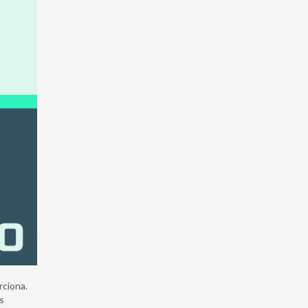
rciona.
s