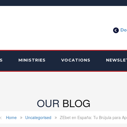
Do
S
MINISTRIES
VOCATIONS
NEWSLE
OUR
BLOG
Home
Uncategorised
ZEbet en España: Tu Brújula para Apo