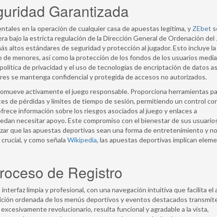
uridad Garantizada
ntales en la operación de cualquier casa de apuestas legítima, y
ZEbet
s
ra bajo la estricta regulación de la Dirección General de Ordenación del
ás altos estándares de seguridad y protección al jugador. Esto incluye la
ego de menores, así como la protección de los fondos de los usuarios medi
política de privacidad y el uso de tecnologías de encriptación de datos 
ores se mantenga confidencial y protegida de accesos no autorizados.
omueve activamente el juego responsable. Proporciona herramientas p
ites de pérdidas y límites de tiempo de sesión, permitiendo un control c
frece información sobre los riesgos asociados al juego y enlaces a
uedan necesitar apoyo. Este compromiso con el bienestar de sus usuario
tizar que las apuestas deportivas sean una forma de entretenimiento y n
 crucial, y como señala
Wikipedia
, las apuestas deportivas implican elem
roceso de Registro
 interfaz limpia y profesional, con una navegación intuitiva que facilita el
posición ordenada de los menús deportivos y eventos destacados transmit
excesivamente revolucionario, resulta funcional y agradable a la vista,