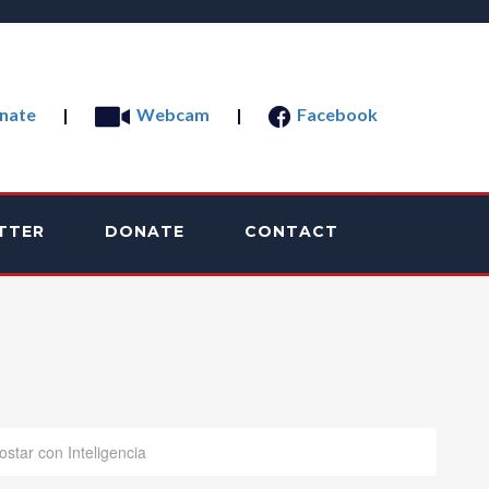
nate
|
Webcam
|
Facebook
TTER
DONATE
CONTACT
star con Inteligencia