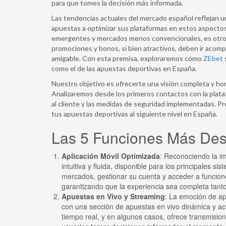
para que tomes la decisión más informada.
Las tendencias actuales del mercado español reflejan una
apuestas a optimizar sus plataformas en estos aspectos. 
emergentes y mercados menos convencionales, es otro p
promociones y bonos, si bien atractivos, deben ir acom
amigable. Con esta premisa, exploraremos cómo
ZEbet
como el de las apuestas deportivas en España.
Nuestro objetivo es ofrecerte una visión completa y hon
Analizaremos desde los primeros contactos con la plataf
al cliente y las medidas de seguridad implementadas. Pr
tus apuestas deportivas al siguiente nivel en España.
Las 5 Funciones Más Des
Aplicación Móvil Optimizada
: Reconociendo la im
intuitiva y fluida, disponible para los principales s
mercados, gestionar su cuenta y acceder a funcion
garantizando que la experiencia sea completa tanto
Apuestas en Vivo y Streaming
: La emoción de apo
con una sección de apuestas en vivo dinámica y act
tiempo real, y en algunos casos, ofrece transmisio