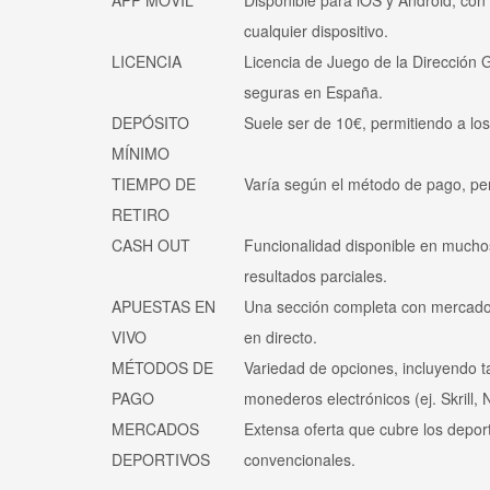
APP MÓVIL
Disponible para iOS y Android, con 
cualquier dispositivo.
LICENCIA
Licencia de Juego de la Dirección
seguras en España.
DEPÓSITO
Suele ser de 10€, permitiendo a lo
MÍNIMO
TIEMPO DE
Varía según el método de pago, pe
RETIRO
CASH OUT
Funcionalidad disponible en muchos
resultados parciales.
APUESTAS EN
Una sección completa con mercados 
VIVO
en directo.
MÉTODOS DE
Variedad de opciones, incluyendo ta
PAGO
monederos electrónicos (ej. Skrill,
MERCADOS
Extensa oferta que cubre los depo
DEPORTIVOS
convencionales.