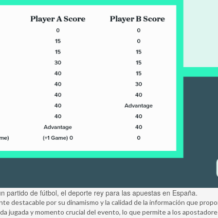
n partido de fútbol, el deporte rey para las apuestas en España.
te destacable por su dinamismo y la calidad de la información que propo
da jugada y momento crucial del evento, lo que permite a los apostadore