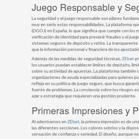
Juego Responsable y Seg
La seguridad y el juego responsable son pilares fundame
muy en serio estas responsabilidades. La plataforma ope
(DGOJ) en España, lo que significa que cumple con los m
verificación de identidad para prevenir fraudes y el ju
sistemas seguros de depósito y retiro. La transparente 
que la información personal y financiera de los apostad
Además de las medidas de seguridad técnicas,
ZEbet
pr
los usuarios puedan establecer límites de depósito, lím
sobre su actividad de apuestas. La plataforma también o
organizaciones de ayuda especializadas para quienes p
refleja en su política de juego seguro, que busca garan
fuente de problemas. La conciencia sobre los riesgos es
azar y estrategia que requieren una gestión prudente.
Primeras Impresiones y P
Al adentrarnos en
ZEbet
, la primera impresión es de una
las diferentes secciones. Los colores sobrios y la dis
sensación de confianza y seriedad. El diseño, aunque no 