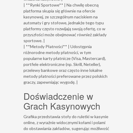
| **Rynki Sportowe** | Na chwilę obecną
platforma skupia się głównie na ofercie
kasynowej, ze szczególnym naciskiem na
automaty i gry stołowe, jednakże tego typu
platformy często rozwijają swoją ofertę, co w
przyszłości może obejmować również zakłady
sportowe. |
| **Metody Płatności** | Udostępnia
różnorodne metody płatności, w tym
popularne karty płatnicze (Visa, Mastercard),
portfele elektroniczne (np. Skrill, Neteller),
przelewy bankowe oraz często inne lokalne
metody płatności preferowane przez polskich
graczy, zapewniając wygodę. |
Doświadczenie w
Grach Kasynowych
Grafika przedstawia stoły do ruletki w kasynie
online, z wyraźnie widocznymi kołami i polami
do obstawiania zakładów, sugerując możliwość