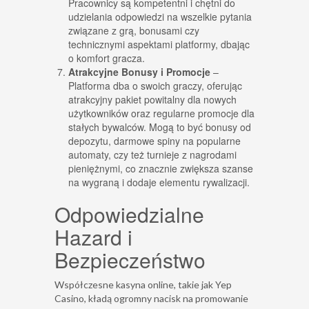
Pracownicy są kompetentni i chętni do
udzielania odpowiedzi na wszelkie pytania
związane z grą, bonusami czy
technicznymi aspektami platformy, dbając
o komfort gracza.
Atrakcyjne Bonusy i Promocje
–
Platforma dba o swoich graczy, oferując
atrakcyjny pakiet powitalny dla nowych
użytkowników oraz regularne promocje dla
stałych bywalców. Mogą to być bonusy od
depozytu, darmowe spiny na popularne
automaty, czy też turnieje z nagrodami
pieniężnymi, co znacznie zwiększa szanse
na wygraną i dodaje elementu rywalizacji.
Odpowiedzialne
Hazard i
Bezpieczeństwo
Współczesne kasyna online, takie jak Yep
Casino, kładą ogromny nacisk na promowanie