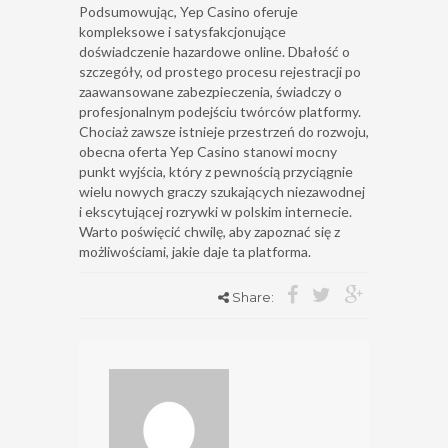
Podsumowując, Yep Casino oferuje
kompleksowe i satysfakcjonujące
doświadczenie hazardowe online. Dbałość o
szczegóły, od prostego procesu rejestracji po
zaawansowane zabezpieczenia, świadczy o
profesjonalnym podejściu twórców platformy.
Chociaż zawsze istnieje przestrzeń do rozwoju,
obecna oferta Yep Casino stanowi mocny
punkt wyjścia, który z pewnością przyciągnie
wielu nowych graczy szukających niezawodnej
i ekscytującej rozrywki w polskim internecie.
Warto poświęcić chwilę, aby zapoznać się z
możliwościami, jakie daje ta platforma.
Share: