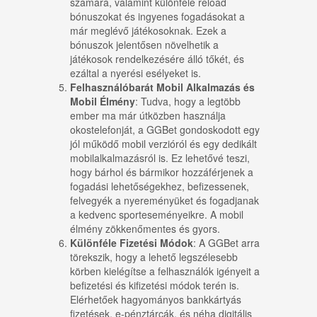
számára, valamint különféle reload
bónuszokat és ingyenes fogadásokat a
már meglévő játékosoknak. Ezek a
bónuszok jelentősen növelhetik a
játékosok rendelkezésére álló tőkét, és
ezáltal a nyerési esélyeket is.
Felhasználóbarát Mobil Alkalmazás és
Mobil Élmény
: Tudva, hogy a legtöbb
ember ma már útközben használja
okostelefonját, a GGBet gondoskodott egy
jól működő mobil verzióról és egy dedikált
mobilalkalmazásról is. Ez lehetővé teszi,
hogy bárhol és bármikor hozzáférjenek a
fogadási lehetőségekhez, befizessenek,
felvegyék a nyereményüket és fogadjanak
a kedvenc sporteseményeikre. A mobil
élmény zökkenőmentes és gyors.
Különféle Fizetési Módok
: A GGBet arra
törekszik, hogy a lehető legszélesebb
körben kielégítse a felhasználók igényeit a
befizetési és kifizetési módok terén is.
Elérhetőek hagyományos bankkártyás
fizetések, e-pénztárcák, és néha digitális