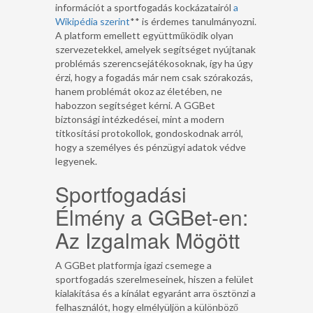
információt a sportfogadás kockázatairól
a
Wikipédia szerint
** is érdemes tanulmányozni.
A platform emellett együttműködik olyan
szervezetekkel, amelyek segítséget nyújtanak
problémás szerencsejátékosoknak, így ha úgy
érzi, hogy a fogadás már nem csak szórakozás,
hanem problémát okoz az életében, ne
habozzon segítséget kérni. A GGBet
biztonsági intézkedései, mint a modern
titkosítási protokollok, gondoskodnak arról,
hogy a személyes és pénzügyi adatok védve
legyenek.
Sportfogadási
Élmény a GGBet-en:
Az Izgalmak Mögött
A GGBet platformja igazi csemege a
sportfogadás szerelmeseinek, hiszen a felület
kialakítása és a kínálat egyaránt arra ösztönzi a
felhasználót, hogy elmélyüljön a különböző