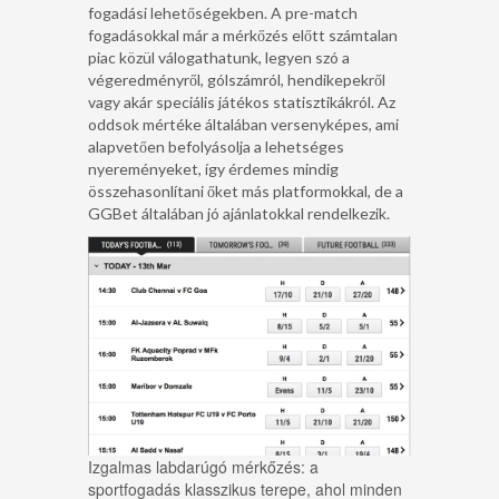
fogadási lehetőségekben. A pre-match
fogadásokkal már a mérkőzés előtt számtalan
piac közül válogathatunk, legyen szó a
végeredményről, gólszámról, hendikepekről
vagy akár speciális játékos statisztikákról. Az
oddsok mértéke általában versenyképes, ami
alapvetően befolyásolja a lehetséges
nyereményeket, így érdemes mindig
összehasonlítani őket más platformokkal, de a
GGBet általában jó ajánlatokkal rendelkezik.
Izgalmas labdarúgó mérkőzés: a
sportfogadás klasszikus terepe, ahol minden