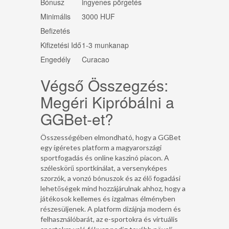
Bónusz
ingyenes pörgetés
Minimális
3000 HUF
Befizetés
Kifizetési Idő
1-3 munkanap
Engedély
Curacao
Végső Összegzés:
Megéri Kipróbálni a
GGBet-et?
Összességében elmondható, hogy a GGBet
egy ígéretes platform a magyarországi
sportfogadás és online kaszinó piacon. A
széleskörű sportkínálat, a versenyképes
szorzók, a vonzó bónuszok és az élő fogadási
lehetőségek mind hozzájárulnak ahhoz, hogy a
játékosok kellemes és izgalmas élményben
részesüljenek. A platform dizájnja modern és
felhasználóbarát, az e-sportokra és virtuális