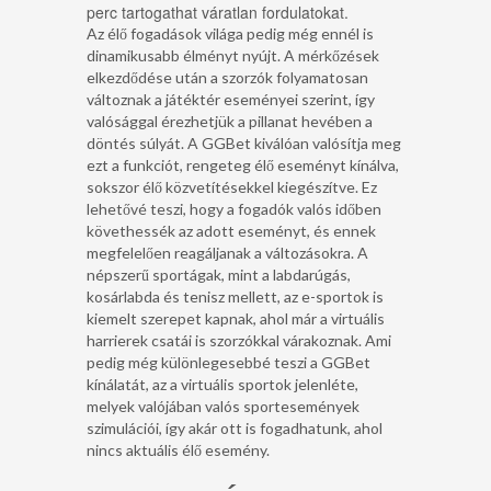
perc tartogathat váratlan fordulatokat.
Az élő fogadások világa pedig még ennél is
dinamikusabb élményt nyújt. A mérkőzések
elkezdődése után a szorzók folyamatosan
változnak a játéktér eseményei szerint, így
valósággal érezhetjük a pillanat hevében a
döntés súlyát. A GGBet kiválóan valósítja meg
ezt a funkciót, rengeteg élő eseményt kínálva,
sokszor élő közvetítésekkel kiegészítve. Ez
lehetővé teszi, hogy a fogadók valós időben
követhessék az adott eseményt, és ennek
megfelelően reagáljanak a változásokra. A
népszerű sportágak, mint a labdarúgás,
kosárlabda és tenisz mellett, az e-sportok is
kiemelt szerepet kapnak, ahol már a virtuális
harrierek csatái is szorzókkal várakoznak. Ami
pedig még különlegesebbé teszi a GGBet
kínálatát, az a virtuális sportok jelenléte,
melyek valójában valós sportesemények
szimulációi, így akár ott is fogadhatunk, ahol
nincs aktuális élő esemény.