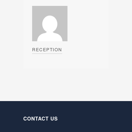
RECEPTION
CONTACT US