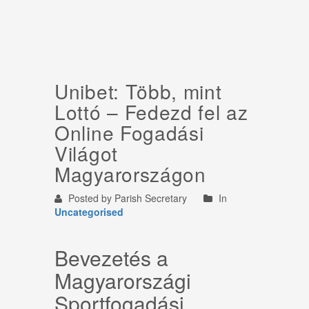
Unibet: Több, mint
Lottó – Fedezd fel az
Online Fogadási
Világot
Magyarországon
Posted by Parish Secretary
In
Uncategorised
Bevezetés a
Magyarországi
Sportfogadási