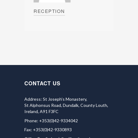
RECEPTION
CONTACT US
Address: St Joseph’s Monastery,
St Alphonsus Road, Dundalk, County Louth,
Ireland, A91 F3FC
Phone: +353(0)42-9334042
Fax: +353(0)42-9330893