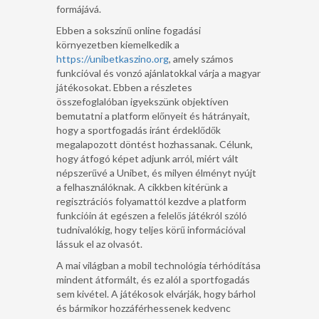
formájává.
Ebben a sokszínű online fogadási
környezetben kiemelkedik a
https://unibetkaszino.org
, amely számos
funkcióval és vonzó ajánlatokkal várja a magyar
játékosokat. Ebben a részletes
összefoglalóban igyekszünk objektíven
bemutatni a platform előnyeit és hátrányait,
hogy a sportfogadás iránt érdeklődők
megalapozott döntést hozhassanak. Célunk,
hogy átfogó képet adjunk arról, miért vált
népszerűvé a Unibet, és milyen élményt nyújt
a felhasználóknak. A cikkben kitérünk a
regisztrációs folyamattól kezdve a platform
funkcióin át egészen a felelős játékról szóló
tudnivalókig, hogy teljes körű információval
lássuk el az olvasót.
A mai világban a mobil technológia térhódítása
mindent átformált, és ez alól a sportfogadás
sem kivétel. A játékosok elvárják, hogy bárhol
és bármikor hozzáférhessenek kedvenc