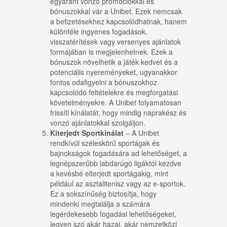
egyaránt vonzó promóciókkal és
bónuszokkal vár a Unibet. Ezek nemcsak
a befizetésekhez kapcsolódhatnak, hanem
különféle ingyenes fogadások,
visszatérítések vagy versenyes ajánlatok
formájában is megjelenhetnek. Ezek a
bónuszok növelhetik a játék kedvet és a
potenciális nyereményeket, ugyanakkor
fontos odafigyelni a bónuszokhoz
kapcsolódó feltételekre és megforgatási
követelményekre. A Unibet folyamatosan
frissíti kínálatát, hogy mindig naprakész és
vonzó ajánlatokkal szolgáljon.
Kiterjedt Sportkínálat
– A Unibet
rendkívül széleskörű sportágak és
bajnokságok fogadására ad lehetőséget, a
legnépszerűbb labdarúgó ligáktól kezdve
a kevésbé elterjedt sportágakig, mint
például az asztalitenisz vagy az e-sportok.
Ez a sokszínűség biztosítja, hogy
mindenki megtalálja a számára
legérdekesebb fogadási lehetőségeket,
legyen szó akár hazai, akár nemzetközi