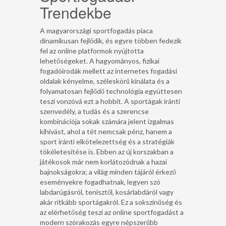
Trendekbe
A magyarországi sportfogadás piaca
dinamikusan fejlődik, és egyre többen fedezik
fel az online platformok nyújtotta
lehetőségeket. A hagyományos, fizikai
fogadóirodák mellett az internetes fogadási
oldalak kényelme, széleskörű kínálata és a
folyamatosan fejlődő technológia együttesen
teszi vonzóvá ezt a hobbit. A sportágak iránti
szenvedély, a tudás és a szerencse
kombinációja sokak számára jelent izgalmas
kihívást, ahol a tét nemcsak pénz, hanem a
sport iránti elkötelezettség és a stratégiák
tökéletesítése is. Ebben az új korszakban a
játékosok már nem korlátozódnak a hazai
bajnokságokra; a világ minden tájáról érkező
eseményekre fogadhatnak, legyen szó
labdarúgásról, tenisztől, kosárlabdáról vagy
akár ritkább sportágakról. Ez a sokszínűség és
az elérhetőség teszi az online sportfogadást a
modern szórakozás egyre népszerűbb