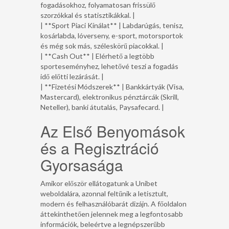
fogadásokhoz, folyamatosan frissülő
szorzókkal és statisztikákkal. |
| **Sport Piaci Kínálat** | Labdarúgás, tenisz,
kosárlabda, lóverseny, e-sport, motorsportok
és még sok más, széleskörű piacokkal. |
| **Cash Out** | Elérhető a legtöbb
sporteseményhez, lehetővé teszi a fogadás
idő előtti lezárását. |
| **Fizetési Módszerek** | Bankkártyák (Visa,
Mastercard), elektronikus pénztárcák (Skrill,
Neteller), banki átutalás, Paysafecard. |
Az Első Benyomások
és a Regisztráció
Gyorsasága
Amikor először ellátogatunk a Unibet
weboldalára, azonnal feltűnik a letisztult,
modern és felhasználóbarát dizájn. A főoldalon
áttekinthetően jelennek meg a legfontosabb
információk, beleértve a legnépszerűbb