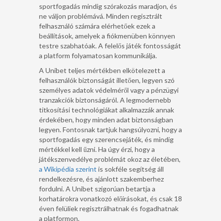
sportfogadás mindig szórakozás maradjon, és
ne váljon problémává. Minden regisztrált
felhasználó számára elérhetőek ezek a
beállítások, amelyek a fiókmenüben könnyen
testre szabhatóak. A felelős játék fontosságát
a platform folyamatosan kommunikálja.
A Unibet teljes mértékben elkötelezett a
felhasználók biztonságát illetően, legyen szó
személyes adatok védelméről vagy a pénzügyi
tranzakciók biztonságáról. A legmodernebb
titkosítási technológiákat alkalmazzák annak
érdekében, hogy minden adat biztonságban
legyen. Fontosnak tartjuk hangsúlyozni, hogy a
sportfogadás egy szerencsejáték, és mindig
mértékkel kell űzni. Ha úgy érzi, hogy a
játékszenvedélye problémát okoz az életében,
a Wikipédia szerint
is sokféle segítség áll
rendelkezésre, és ajánlott szakemberhez
fordulni. A Unibet szigorúan betartja a
korhatárokra vonatkozó előírásokat, és csak 18
éven felüliek regisztrálhatnak és fogadhatnak
a platformon.