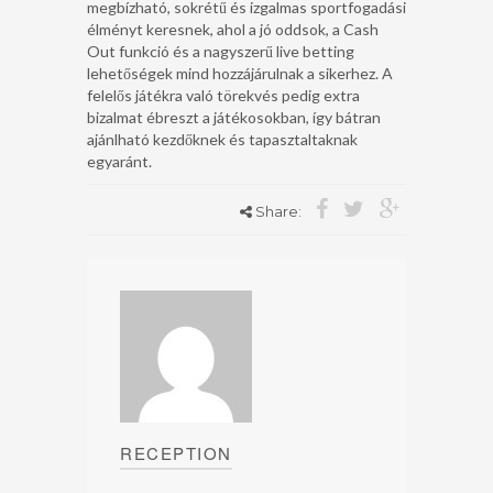
megbízható, sokrétű és izgalmas sportfogadási
élményt keresnek, ahol a jó oddsok, a Cash
Out funkció és a nagyszerű live betting
lehetőségek mind hozzájárulnak a sikerhez. A
felelős játékra való törekvés pedig extra
bizalmat ébreszt a játékosokban, így bátran
ajánlható kezdőknek és tapasztaltaknak
egyaránt.
Share:
RECEPTION