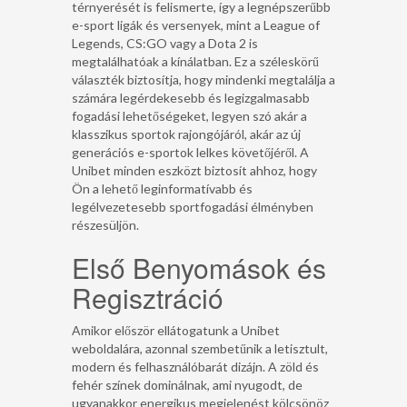
térnyerését is felismerte, így a legnépszerűbb
e-sport ligák és versenyek, mint a League of
Legends, CS:GO vagy a Dota 2 is
megtalálhatóak a kínálatban. Ez a széleskörű
választék biztosítja, hogy mindenki megtalálja a
számára legérdekesebb és legizgalmasabb
fogadási lehetőségeket, legyen szó akár a
klasszikus sportok rajongójáról, akár az új
generációs e-sportok lelkes követőjéről. A
Unibet minden eszközt biztosít ahhoz, hogy
Ön a lehető leginformatívabb és
legélvezetesebb sportfogadási élményben
részesüljön.
Első Benyomások és
Regisztráció
Amikor először ellátogatunk a Unibet
weboldalára, azonnal szembetűnik a letisztult,
modern és felhasználóbarát dizájn. A zöld és
fehér színek dominálnak, ami nyugodt, de
ugyanakkor energikus megjelenést kölcsönöz