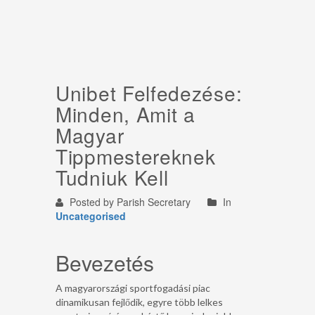
Unibet Felfedezése:
Minden, Amit a
Magyar
Tippmestereknek
Tudniuk Kell
Posted by Parish Secretary
In
Uncategorised
Bevezetés
A magyarországi sportfogadási piac
dinamikusan fejlődik, egyre több lelkes