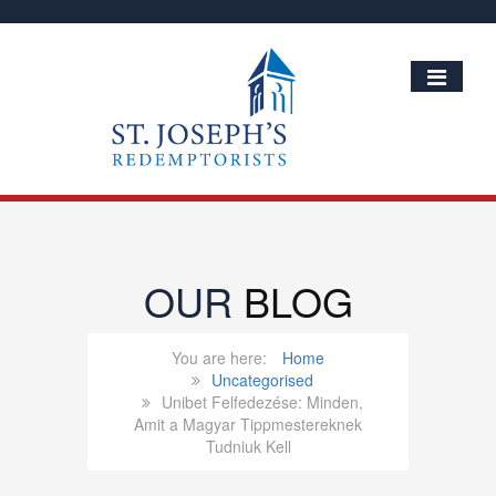
OUR
BLOG
Home
Uncategorised
Unibet Felfedezése: Minden,
Amit a Magyar Tippmestereknek
Tudniuk Kell