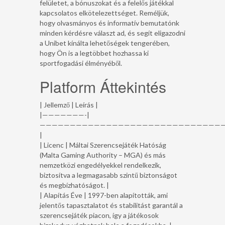
felületet, a bónuszokat és a felelős játékkal
kapcsolatos elkötelezettséget. Reméljük,
hogy olvasmányos és informatív bemutatónk
minden kérdésre választ ad, és segít eligazodni
a Unibet kínálta lehetőségek tengerében,
hogy Ön is a legtöbbet hozhassa ki
sportfogadási élményéből.
Platform Áttekintés
| Jellemző | Leírás |
|———————-|
——————————————————————————————
|
| Licenc | Máltai Szerencsejáték Hatóság
(Malta Gaming Authority – MGA) és más
nemzetközi engedélyekkel rendelkezik,
biztosítva a legmagasabb szintű biztonságot
és megbízhatóságot. |
| Alapítás Éve | 1997-ben alapították, ami
jelentős tapasztalatot és stabilitást garantál a
szerencsejáték piacon, így a játékosok