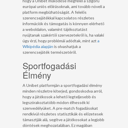
hogy a Unibet működése megfelel a szigorú
európai uniós előírásoknak, ami tovább növeli a
platform megbízhatóságát. A felelős
szerencsejátékkal kapcsolatos részletes
információk és támogatás is könnyen elérhető
a weboldalon, valamint tájékoztatást
nyújtanak szakértői szervezetekről is, ha valaki
úgy érzi, hogy problémái adódtak, mint azt
a
Wikipédia alapján
is olvashatjuk a
szerencsejáték természetéről.
Sportfogadási
Élmény
A Unibet platformján a sportfogadási élmény
minden részletre kiterjed, gondoskodva arról,
hogy a játékosok a lehető legteljesebb és
legszórakoztatóbb módon élhessék ki
szenvedélyüket. A pre-match fogadásokat
rendkívül részletes statisztikák és előzetesek
támasztják alá, segítve a játékosokat a legjobb
döntések meghozatalában. Ez magában