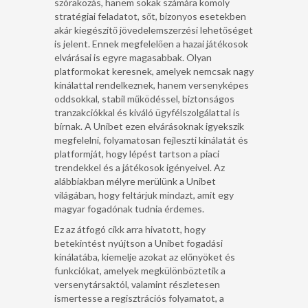
szórakozás, hanem sokak számára komoly
stratégiai feladatot, sőt, bizonyos esetekben
akár kiegészítő jövedelemszerzési lehetőséget
is jelent. Ennek megfelelően a hazai játékosok
elvárásai is egyre magasabbak. Olyan
platformokat keresnek, amelyek nemcsak nagy
kínálattal rendelkeznek, hanem versenyképes
oddsokkal, stabil működéssel, biztonságos
tranzakciókkal és kiváló ügyfélszolgálattal is
bírnak. A Unibet ezen elvárásoknak igyekszik
megfelelni, folyamatosan fejleszti kínálatát és
platformját, hogy lépést tartson a piaci
trendekkel és a játékosok igényeivel. Az
alábbiakban mélyre merülünk a Unibet
világában, hogy feltárjuk mindazt, amit egy
magyar fogadónak tudnia érdemes.
Ez az átfogó cikk arra hivatott, hogy
betekintést nyújtson a Unibet fogadási
kínálatába, kiemelje azokat az előnyöket és
funkciókat, amelyek megkülönböztetik a
versenytársaktól, valamint részletesen
ismertesse a regisztrációs folyamatot, a