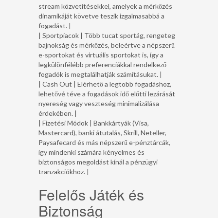
stream közvetítésekkel, amelyek a mérkőzés
dinamikáját követve teszik izgalmasabbá a
fogadást. |
| Sportpiacok | Több tucat sportág, rengeteg
bajnokság és mérkőzés, beleértve a népszerű
e-sportokat és virtuális sportokat is, így a
legkülönfélébb preferenciákkal rendelkező
fogadók is megtalálhatják számításukat. |
| Cash Out | Elérhető a legtöbb fogadáshoz,
lehetővé téve a fogadások idő előtti lezárását
nyereség vagy veszteség minimalizálása
érdekében. |
| Fizetési Módok | Bankkártyák (Visa,
Mastercard), banki átutalás, Skrill, Neteller,
Paysafecard és más népszerű e-pénztárcák,
így mindenki számára kényelmes és
biztonságos megoldást kínál a pénzügyi
tranzakciókhoz. |
Felelős Játék és
Biztonság