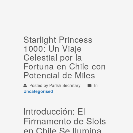
Starlight Princess
1000: Un Viaje
Celestial por la
Fortuna en Chile con
Potencial de Miles
Posted by Parish Secretary
In
Uncategorised
Introducción: El
Firmamento de Slots
en Chile Se Ilumina