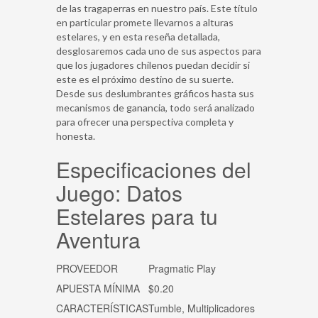
de las tragaperras en nuestro país. Este título
en particular promete llevarnos a alturas
estelares, y en esta reseña detallada,
desglosaremos cada uno de sus aspectos para
que los jugadores chilenos puedan decidir si
este es el próximo destino de su suerte.
Desde sus deslumbrantes gráficos hasta sus
mecanismos de ganancia, todo será analizado
para ofrecer una perspectiva completa y
honesta.
Especificaciones del
Juego: Datos
Estelares para tu
Aventura
PROVEEDOR
Pragmatic Play
APUESTA MÍNIMA
$0.20
CARACTERÍSTICAS
Tumble, Multiplicadores