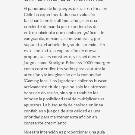
El panorama de los juegos de azar en línea en
Chile ha experimentado una evolución
fascinante en los últimos años, con una
creciente demanda por experiencias de
entretenimiento que combinen gráficos de
vanguardia, mecánicas innovadoras y, por
supuesto, el anhelo de grandes premios. En
este contexto, la exploración de nuevas
propuestas es constante, y es ahí donde
juegos como Starlight Princess 1000 emergen
como contendientes serios para capturar la
atención y la imaginación de la comunidad
iGaming local. Los jugadores chilenos buscan
activamente títulos que no solo les ofrezcan
horas de diversión, sino que también les
brinden la posibilidad real de multiplicar sus
apuestas. La búsqueda de casinos en línea
confiables y juegos de alta calidad es una
prioridad para mantener esta afición en
constante crecimiento.
Nuestra intención es proporcionar una guía