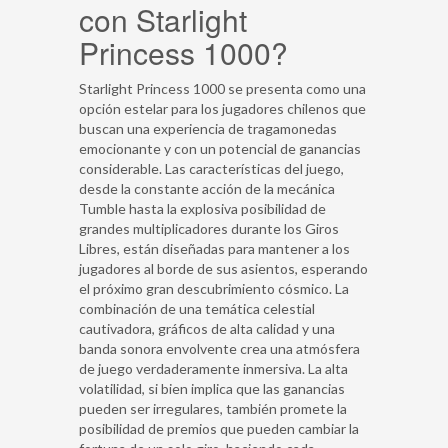
con Starlight
Princess 1000?
Starlight Princess 1000 se presenta como una
opción estelar para los jugadores chilenos que
buscan una experiencia de tragamonedas
emocionante y con un potencial de ganancias
considerable. Las características del juego,
desde la constante acción de la mecánica
Tumble hasta la explosiva posibilidad de
grandes multiplicadores durante los Giros
Libres, están diseñadas para mantener a los
jugadores al borde de sus asientos, esperando
el próximo gran descubrimiento cósmico. La
combinación de una temática celestial
cautivadora, gráficos de alta calidad y una
banda sonora envolvente crea una atmósfera
de juego verdaderamente inmersiva. La alta
volatilidad, si bien implica que las ganancias
pueden ser irregulares, también promete la
posibilidad de premios que pueden cambiar la