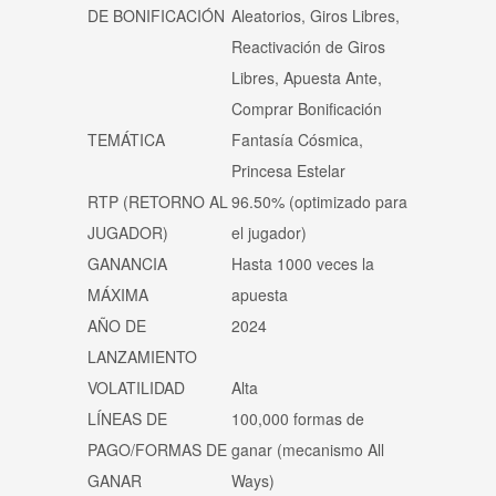
DE BONIFICACIÓN
Aleatorios, Giros Libres,
Reactivación de Giros
Libres, Apuesta Ante,
Comprar Bonificación
TEMÁTICA
Fantasía Cósmica,
Princesa Estelar
RTP (RETORNO AL
96.50% (optimizado para
JUGADOR)
el jugador)
GANANCIA
Hasta 1000 veces la
MÁXIMA
apuesta
AÑO DE
2024
LANZAMIENTO
VOLATILIDAD
Alta
LÍNEAS DE
100,000 formas de
PAGO/FORMAS DE
ganar (mecanismo All
GANAR
Ways)