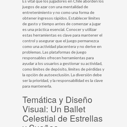
Es vital que los jugadores en Chile aborden los
juegos de azar con una mentalidad de
entretenimiento y no como una forma de
obtener ingresos rápidos. Establecer límites
de gasto y tiempo antes de comenzar a jugar
es una práctica esencial. Conocer y utilizar
estas herramientas es clave para mantener el
control y asegurar que el juego permanezca
como una actividad placentera y no derive en
problemas. Las plataformas de juego
responsables ofrecen herramientas para
ayudar a los usuarios a gestionar su actividad,
como límites de depósito, límites de pérdidas y
la opción de autoexclusión. La diversión debe
ser la prioridad, y la responsabilidad es la clave
para mantenerla.
Temática y Diseño
Visual: Un Ballet
Celestial de Estrellas