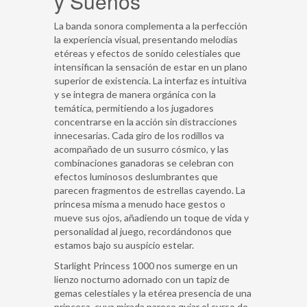
y Sueños
La banda sonora complementa a la perfección
la experiencia visual, presentando melodías
etéreas y efectos de sonido celestiales que
intensifican la sensación de estar en un plano
superior de existencia. La interfaz es intuitiva
y se integra de manera orgánica con la
temática, permitiendo a los jugadores
concentrarse en la acción sin distracciones
innecesarias. Cada giro de los rodillos va
acompañado de un susurro cósmico, y las
combinaciones ganadoras se celebran con
efectos luminosos deslumbrantes que
parecen fragmentos de estrellas cayendo. La
princesa misma a menudo hace gestos o
mueve sus ojos, añadiendo un toque de vida y
personalidad al juego, recordándonos que
estamos bajo su auspicio estelar.
Starlight Princess 1000 nos sumerge en un
lienzo nocturno adornado con un tapiz de
gemas celestiales y la etérea presencia de una
princesa, cuya mirada parece guiar el curso de