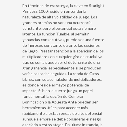
En términos de estrategia, la clave en Starlight
Princess 1000 reside en entender la
naturaleza de alta volatilidad del juego. Los
grandes premios no son una ocurrencia
constante, pero el potencial está siempre
latente. La función Tumble, al permitir
ganancias consecutivas, puede ser una fuente
de ingresos constante durante las sesiones
de juego. Prestar atención a la aparición de los
multiplicadores en cualquier giro es crucial, ya
que su suma puede ser el detonante de una
gran ganancia, especialmente si se producen
varias cascadas seguidas. La ronda de Giros
Libres, con su acumulador de multiplicadores,
es donde reside el mayor potencial de
impacto. Si bien la suerte juega un papel
fundamental, la opción de Comprar
Bonificación o la Apuesta Ante pueden ser
herramientas útiles para acceder más
rápidamente a estas rondas de alto potencial,
aunque siempre se debe considerar el riesgo
asociado a estos atajos. En última instancia, la