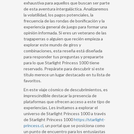
exhaustiva para aquellos que buscan ser parte
de esta aventura intergaláctica. Analizaremos
la volatilidad, los pagos potenciales, la
frecuencia de las rondas de bonificación y la
experiencia general de juego para formar una
opinión informada. Si eres un veterano de las
tragaperras o alguien que recién empieza a
explorar este mundo de giros y
combinaciones, esta reseña está diseñada
para responder tus preguntas y prepararte
para lo que Starlight Princess 1000 tiene
reservado. Prepárate para descubrir si este
título merece un lugar destacado en tu lista de
favoritos.
En este viaje cósmico de descubrimientos, es
imprescindible destacar la presencia de
plataformas que ofrecen acceso a este tipo de
experiencias. Les invitamos a explorar el
universo de Starlight Princess 1000 a través
de Starlight Princess 1000
https://starlight-
princess.cl
, un portal que se posiciona como
un punto de encuentro para los entusiastas