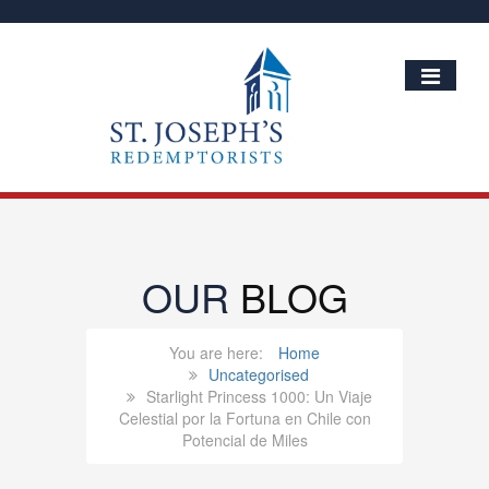
OUR
BLOG
Home
Uncategorised
Starlight Princess 1000: Un Viaje
Celestial por la Fortuna en Chile con
Potencial de Miles