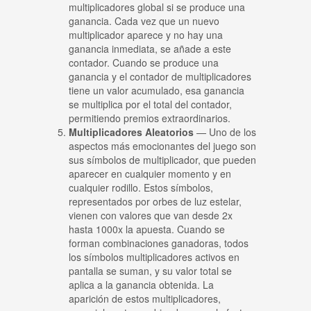
multiplicadores global si se produce una
ganancia. Cada vez que un nuevo
multiplicador aparece y no hay una
ganancia inmediata, se añade a este
contador. Cuando se produce una
ganancia y el contador de multiplicadores
tiene un valor acumulado, esa ganancia
se multiplica por el total del contador,
permitiendo premios extraordinarios.
Multiplicadores Aleatorios
— Uno de los
aspectos más emocionantes del juego son
sus símbolos de multiplicador, que pueden
aparecer en cualquier momento y en
cualquier rodillo. Estos símbolos,
representados por orbes de luz estelar,
vienen con valores que van desde 2x
hasta 1000x la apuesta. Cuando se
forman combinaciones ganadoras, todos
los símbolos multiplicadores activos en
pantalla se suman, y su valor total se
aplica a la ganancia obtenida. La
aparición de estos multiplicadores,