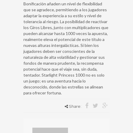
Bonificación añaden un nivel de flexibilidad
que se agradece, permitiendo a los jugadores
adaptar la experiencia a su estilo y nivel de
tolerancia al riesgo. La posibilidad de reactivar
los Giros Libres, junto con multiplicadores que
pueden alcanzar hasta 1000 veces la apuesta,
realmente eleva el potencial de este título a
nuevas alturas intergalácticas. Si bien los
jugadores deben ser conscientes de la
naturaleza de alta volatilidad y gestionar sus
fondos de manera prudente, la recompensa
potencial hace que el viaje sea, sin duda,
tentador. Starlight Princess 1000 no es solo
un juego; es una aventura hacia lo
desconocido, donde las estrellas se alinean
para ofrecer fortuna.
Share: