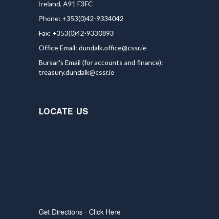
Ireland, A91 F3FC
Phone: +353(0)42-9334042
Fax: +353(0)42-9330893
Office Email:
dundalk.office@cssr.ie
Bursar's Email (for accounts and finance):
treasury.dundalk@cssr.ie
LOCATE US
Get Directions - Click Here