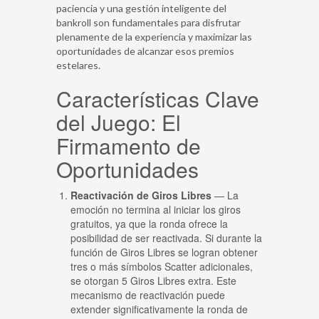
paciencia y una gestión inteligente del
bankroll son fundamentales para disfrutar
plenamente de la experiencia y maximizar las
oportunidades de alcanzar esos premios
estelares.
Características Clave
del Juego: El
Firmamento de
Oportunidades
Reactivación de Giros Libres
— La
emoción no termina al iniciar los giros
gratuitos, ya que la ronda ofrece la
posibilidad de ser reactivada. Si durante la
función de Giros Libres se logran obtener
tres o más símbolos Scatter adicionales,
se otorgan 5 Giros Libres extra. Este
mecanismo de reactivación puede
extender significativamente la ronda de