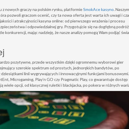
u z nowych graczy na polskim rynku, platformie
SmokAce kasyno
. Naszy
tóra pozwoli graczom ocenić, czy ta nowa oferta jest warta ich uwagi i cza
akości i atrakcyjności kasyna online: od pierwszego wrażenia i procesu
bezpieczeństwa i odpowiedzialnej gry. Przygotujcie się na dogłębną podróż
 tle konkurencji, mając nadzieję, że nasze analizy pomogą Wam podjąć św
ej
bardzo pozytywne, przede wszystkim dzięki ogromnemu wyborowi gier
bejmujący szerokie spektrum od prostych, jednorękich bandytów, po
 dziesiątkami linii wygrywających i innowacyjnymi funkcjami bonusowymi
etEnt, Microgaming, Play’n GO czy Pragmatic Play, co gwarantuje dostęp
 wiele opcji, od klasycznej ruletki i blackjacka, po pokera w różnych war