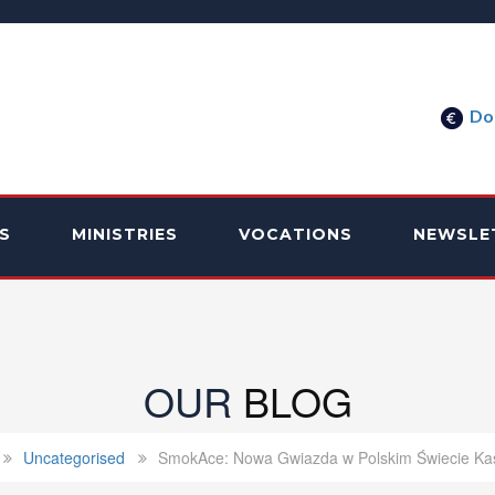
Do
S
MINISTRIES
VOCATIONS
NEWSLE
OUR
BLOG
Uncategorised
SmokAce: Nowa Gwiazda w Polskim Świecie Ka