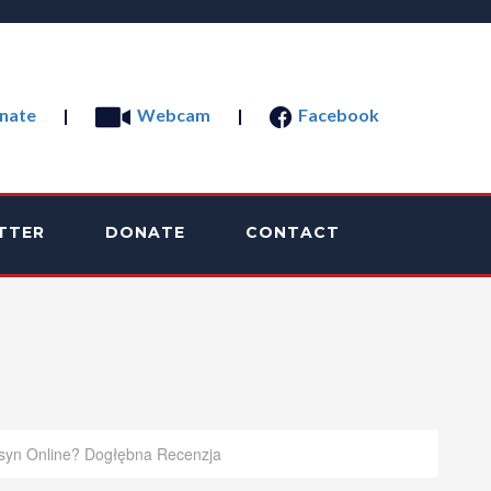
nate
|
Webcam
|
Facebook
TTER
DONATE
CONTACT
syn Online? Dogłębna Recenzja