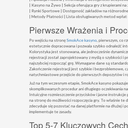
| Kasyno na Żywo | Sekcja oferująca gry z krupierami na
| Rynki Sportowe | Dostępność zakładów na różnorodne d
| Metody Płatności | Lista obsługiwanych metod wpłat 
Pierwsze Wrażenia i Proc
Po wejściu na stronę
SmokAce kasyno
, pierwszym, co rz
estetycznie dopracowana i pozwala szybko odnaleźć inte
Kolorystyka jest stonowana, ale jednocześnie dynamicz
rejestracji został zaprojektowany z myślą o szybkości i
najszybciej rozpocząć grę. Wymagane dane są standardowe
Zakończenie rejestracji jest szybkie i bezproblemowe, c
natychmiastowe przejście do pierwszych depozytów i ro
Już na tym wczesnym etapie, SmokAce kasyno pokazuje,
skomplikowanych procedur ani długiego oczekiwania na we
Intuicyjne rozmieszczenie przycisków i jasne instrukcj
na stronę do możliwości rozpoczęcia gry. To właśnie te d
zdecyduje się pozostać na danej platformie na dłużej i 
implementuje te zasady.
Top 5-7 Kluczowych Cech