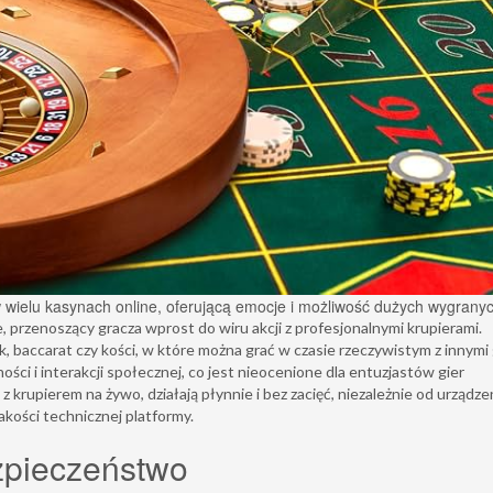
w wielu kasynach online, oferującą emocje i możliwość dużych wygranyc
przenoszący gracza wprost do wiru akcji z profesjonalnymi krupierami.
ck, baccarat czy kości, w które można grać w czasie rzeczywistym z innymi
ści i interakcji społecznej, co jest nieocenione dla entuzjastów gier
z krupierem na żywo, działają płynnie i bez zacięć, niezależnie od urządzen
kości technicznej platformy.
zpieczeństwo