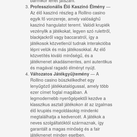
bármikor lehet játszani.
Professzionális Élő Kaszinó Élmény
—
Az élő kaszinó részleg a Rollino casino
egyik fő vonzereje, amely valósághű
kaszinó hangulatot teremt. Valódi krupiék
vezénylik a játékokat, legyen szó rulettről,
blackjackről vagy baccaratról, így a
játékosok közvetlenül tudnak interakcióba
lépni velük és más játékosokkal. Az élő
közvetítés kiváló minőségű, és a
játékmenet akadásmentes, ami autentikus
és magával ragadó élményt nyújt.
Változatos Játékgyűjtemény
— A
Rollino casino büszkélkedhet egy
lenyűgöző játékkatalógussal, amely több
ezer címet foglal magában. A
legmodernebb nyerőgépektől kezdve a
klasszikus asztali játékokon át az izgalmas
élő krupiés megoldásokig mindenki
megtalálhatja a kedvencét. A játékok a
neves szolgáltatóktól származnak, így
garantált a magas minőség és a fair
játékmenet minden esetben.