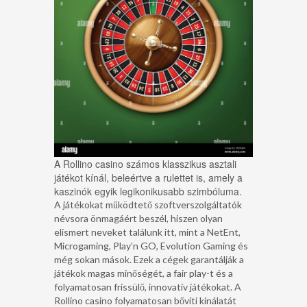
A Rollino casino számos klasszikus asztali
játékot kínál, beleértve a rulettet is, amely a
kaszinók egyik legikonikusabb szimbóluma.
A játékokat működtető szoftverszolgáltatók
névsora önmagáért beszél, hiszen olyan
elismert neveket találunk itt, mint a NetEnt,
Microgaming, Play’n GO, Evolution Gaming és
még sokan mások. Ezek a cégek garantálják a
játékok magas minőségét, a fair play-t és a
folyamatosan frissülő, innovatív játékokat. A
Rollino casino folyamatosan bővíti kínálatát