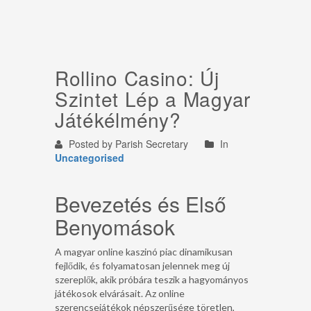
Rollino Casino: Új
Szintet Lép a Magyar
Játékélmény?
Posted by Parish Secretary
In
Uncategorised
Bevezetés és Első
Benyomások
A magyar online kaszinó piac dinamikusan
fejlődik, és folyamatosan jelennek meg új
szereplők, akik próbára teszik a hagyományos
játékosok elvárásait. Az online
szerencsejátékok népszerűsége töretlen,