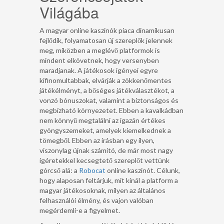
Világába
A magyar online kaszinók piaca dinamikusan
fejlődik, folyamatosan új szereplők jelennek
meg, miközben a meglévő platformok is
mindent elkövetnek, hogy versenyben
maradjanak. A játékosok igényei egyre
kifinomultabbak, elvárják a zökkenőmentes
játékélményt, a bőséges játékválasztékot, a
vonzó bónuszokat, valamint a biztonságos és
megbízható környezetet. Ebben a kavalkádban
nem könnyű megtalálni az igazán értékes
gyöngyszemeket, amelyek kiemelkednek a
tömegből. Ebben az írásban egy ilyen,
viszonylag újnak számító, de már most nagy
ígéretekkel kecsegtető szereplőt vettünk
górcső alá: a
Robocat
online kaszinót. Célunk,
hogy alaposan feltárjuk, mit kínál a platform a
magyar játékosoknak, milyen az általános
felhasználói élmény, és vajon valóban
megérdemli-e a figyelmet.