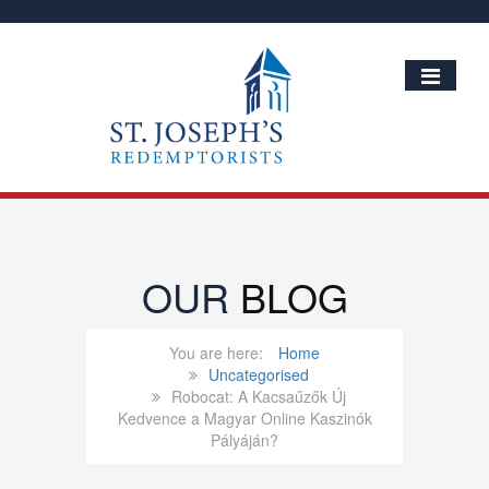
OUR
BLOG
Home
Uncategorised
Robocat: A Kacsaűzők Új
Kedvence a Magyar Online Kaszinók
Pályáján?