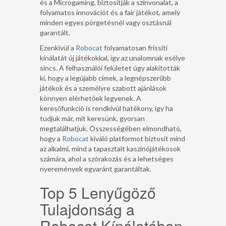
és a Microgaming, biztosítják a színvonalat, a
folyamatos innovációt és a fair játékot, amely
minden egyes pörgetésnél vagy osztásnál
garantált.
Ezenkívül a
Robocat
folyamatosan frissíti
kínálatát új játékokkal, így az unalomnak esélye
sincs. A felhasználói felületet úgy alakították
ki, hogy a legújabb címek, a legnépszerűbb
játékok és a személyre szabott ajánlások
könnyen elérhetőek legyenek. A
keresőfunkció is rendkívül hatékony, így ha
tudjuk már, mit keresünk, gyorsan
megtalálhatjuk. Összességében elmondható,
hogy a
Robocat
kiváló platformot biztosít mind
az alkalmi, mind a tapasztalt kaszinójátékosok
számára, ahol a szórakozás és a lehetséges
nyeremények egyaránt garantáltak.
Top 5 Lenyűgöző
Tulajdonság a
Robocat Kínálatában