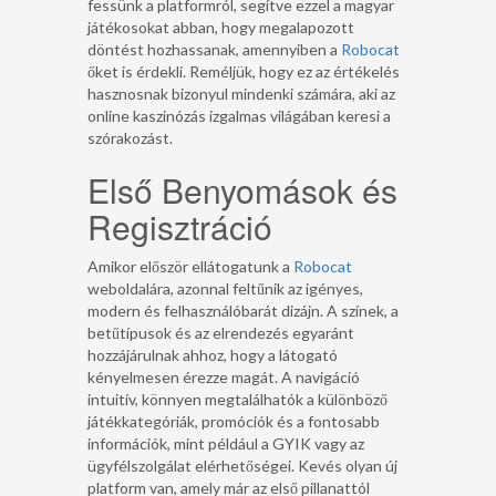
fessünk a platformról, segítve ezzel a magyar
játékosokat abban, hogy megalapozott
döntést hozhassanak, amennyiben a
Robocat
őket is érdekli. Reméljük, hogy ez az értékelés
hasznosnak bizonyul mindenki számára, aki az
online kaszinózás izgalmas világában keresi a
szórakozást.
Első Benyomások és
Regisztráció
Amikor először ellátogatunk a
Robocat
weboldalára, azonnal feltűnik az igényes,
modern és felhasználóbarát dizájn. A színek, a
betűtípusok és az elrendezés egyaránt
hozzájárulnak ahhoz, hogy a látogató
kényelmesen érezze magát. A navigáció
intuitív, könnyen megtalálhatók a különböző
játékkategóriák, promóciók és a fontosabb
információk, mint például a GYIK vagy az
ügyfélszolgálat elérhetőségei. Kevés olyan új
platform van, amely már az első pillanattól