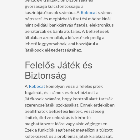
gyorsasága kulcsfontosságú a
kaszinójátékosok számára. A
Robocat
számos
népszerű és megbízható fizetési módot kínál,
mint például bankkártyás fizetés, elektronikus
pénztárcák és banki átutalás. A befizetések
általában azonnaliak, a kifizetések pedig a
lehető leggyorsabbak, ami hozzájárul a
játékosok elégedettségéhez.
Felelős Játék és
Biztonság
A
Robocat
komolyan veszi a felelős játék
fogalmát, és számos eszközt biztosít a
játékosok számára, hogy kontroll alatt tartsák
szerencsejáték-szokásaikat. Ennek érdekében
beállíthatók befizetési limitek, veszteség
limitek, illetve önkizárás is kérhető
meghatározott időre vagy akár véglegesen.
Ezek a funkciók segítenek megelőzni a túlzott
költekezést és a problémás játék kialakulását,