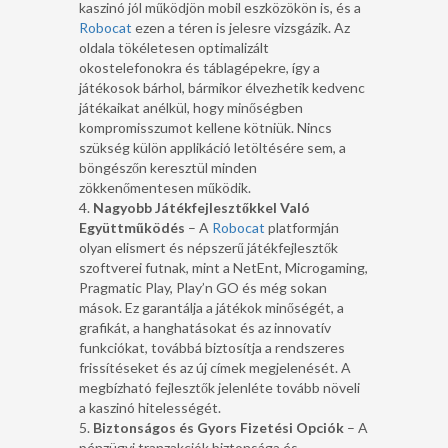
kaszinó jól működjön mobil eszközökön is, és a
Robocat
ezen a téren is jelesre vizsgázik. Az
oldala tökéletesen optimalizált
okostelefonokra és táblagépekre, így a
játékosok bárhol, bármikor élvezhetik kedvenc
játékaikat anélkül, hogy minőségben
kompromisszumot kellene kötniük. Nincs
szükség külön applikáció letöltésére sem, a
böngészőn keresztül minden
zökkenőmentesen működik.
4.
Nagyobb Játékfejlesztőkkel Való
Együttműködés
– A
Robocat
platformján
olyan elismert és népszerű játékfejlesztők
szoftverei futnak, mint a NetEnt, Microgaming,
Pragmatic Play, Play’n GO és még sokan
mások. Ez garantálja a játékok minőségét, a
grafikát, a hanghatásokat és az innovatív
funkciókat, továbbá biztosítja a rendszeres
frissítéseket és az új címek megjelenését. A
megbízható fejlesztők jelenléte tovább növeli
a kaszinó hitelességét.
5.
Biztonságos és Gyors Fizetési Opciók
– A
pénzügyi tranzakciók biztonsága és