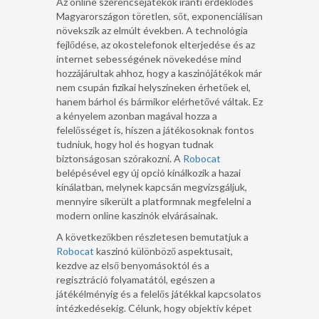
Az online szerencsejátékok iránti érdeklődés
Magyarországon töretlen, sőt, exponenciálisan
növekszik az elmúlt években. A technológia
fejlődése, az okostelefonok elterjedése és az
internet sebességének növekedése mind
hozzájárultak ahhoz, hogy a kaszinójátékok már
nem csupán fizikai helyszíneken érhetőek el,
hanem bárhol és bármikor elérhetővé váltak. Ez
a kényelem azonban magával hozza a
felelősséget is, hiszen a játékosoknak fontos
tudniuk, hogy hol és hogyan tudnak
biztonságosan szórakozni. A
Robocat
belépésével egy új opció kínálkozik a hazai
kínálatban, melynek kapcsán megvizsgáljuk,
mennyire sikerült a platformnak megfelelni a
modern online kaszinók elvárásainak.
A következőkben részletesen bemutatjuk a
Robocat
kaszinó különböző aspektusait,
kezdve az első benyomásoktól és a
regisztráció folyamatától, egészen a
játékélményig és a felelős játékkal kapcsolatos
intézkedésekig. Célunk, hogy objektív képet