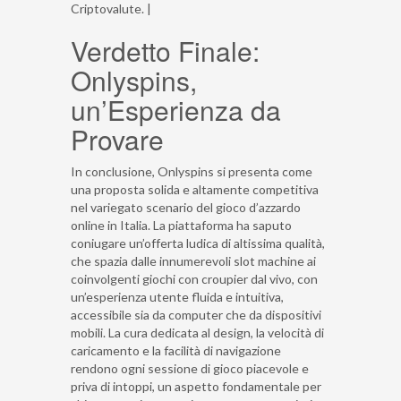
Criptovalute. |
Verdetto Finale:
Onlyspins,
un’Esperienza da
Provare
In conclusione, Onlyspins si presenta come
una proposta solida e altamente competitiva
nel variegato scenario del gioco d’azzardo
online in Italia. La piattaforma ha saputo
coniugare un’offerta ludica di altissima qualità,
che spazia dalle innumerevoli slot machine ai
coinvolgenti giochi con croupier dal vivo, con
un’esperienza utente fluida e intuitiva,
accessibile sia da computer che da dispositivi
mobili. La cura dedicata al design, la velocità di
caricamento e la facilità di navigazione
rendono ogni sessione di gioco piacevole e
priva di intoppi, un aspetto fondamentale per