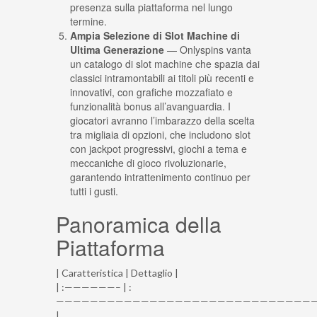
presenza sulla piattaforma nel lungo
termine.
Ampia Selezione di Slot Machine di
Ultima Generazione
— Onlyspins vanta
un catalogo di slot machine che spazia dai
classici intramontabili ai titoli più recenti e
innovativi, con grafiche mozzafiato e
funzionalità bonus all’avanguardia. I
giocatori avranno l’imbarazzo della scelta
tra migliaia di opzioni, che includono slot
con jackpot progressivi, giochi a tema e
meccaniche di gioco rivoluzionarie,
garantendo intrattenimento continuo per
tutti i gusti.
Panoramica della
Piattaforma
| Caratteristica | Dettaglio |
| :——————– | :
———————————————————————————————
|