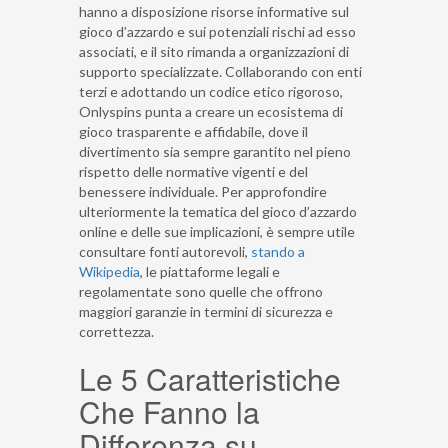
hanno a disposizione risorse informative sul
gioco d’azzardo e sui potenziali rischi ad esso
associati, e il sito rimanda a organizzazioni di
supporto specializzate. Collaborando con enti
terzi e adottando un codice etico rigoroso,
Onlyspins punta a creare un ecosistema di
gioco trasparente e affidabile, dove il
divertimento sia sempre garantito nel pieno
rispetto delle normative vigenti e del
benessere individuale. Per approfondire
ulteriormente la tematica del gioco d’azzardo
online e delle sue implicazioni, è sempre utile
consultare fonti autorevoli,
stando a
Wikipedia
, le piattaforme legali e
regolamentate sono quelle che offrono
maggiori garanzie in termini di sicurezza e
correttezza.
Le 5 Caratteristiche
Che Fanno la
Differenza su