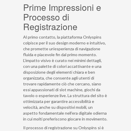
Prime Impressioni e
Processo di
Registrazione
Al primo contatto, la piattaforma Onlyspins
colpisce per il suo design moderno e intuitivo,
che promette un’esperienza di navigazione
fluida e piacevole fin dal primo momento.
L’impatto visivo è curato nei minimi dettagli,
con una palette di colori accattivante e una
disposizione degli elementi chiara e ben
organizzata, che consente agli utenti di
trovare rapidamente ciò che cercano, siano
essi appassionati di slot machine, giochi da
tavolo o esperienze live. La struttura del sito è
ottimizzata per garantire accessibilità e
velocità, anche su dispositivi mobili, un
aspetto fondamentale nell’era digitale odierna
in cui molti preferiscono giocare in movimento.
Il processo di registrazione su Onlyspins si è