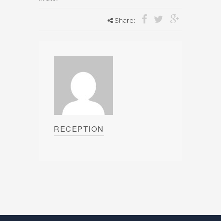
Share:
RECEPTION