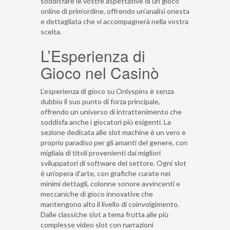
soddisfare le vostre aspettative di un gioco
online di prim’ordine, offrendo un’analisi onesta
e dettagliata che vi accompagnerà nella vostra
scelta.
L’Esperienza di
Gioco nel Casinò
L’esperienza di gioco su Onlyspins è senza
dubbio il suo punto di forza principale,
offrendo un universo di intrattenimento che
soddisfa anche i giocatori più esigenti. La
sezione dedicata alle slot machine è un vero e
proprio paradiso per gli amanti del genere, con
migliaia di titoli provenienti dai migliori
sviluppatori di software del settore. Ogni slot
è un’opera d’arte, con grafiche curate nei
minimi dettagli, colonne sonore avvincenti e
meccaniche di gioco innovative che
mantengono alto il livello di coinvolgimento.
Dalle classiche slot a tema frutta alle più
complesse video slot con narrazioni