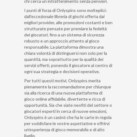
chi cerca un intrattenimento senza pensieri.
I punti di forza di Onlyspins sono molteplici:
dall’eccezionale libreria di giochi offerta dai
migliori provider, alle promozioni costanti e ben
strutturate pensate per premiare la fedeltà
dei giocatori, fino a un sistema di sicurezza
robusto e un approccio attento al gioco
responsabile. La piattaforma dimostra una
chiara volontà di distinguersi non solo per la
quantità, ma soprattutto per la qualità dei
servizi offerti, ponendo il giocatore al centro di
ogni sua strategia e decisioni operative.
Per tutti questi motivi, Onlyspins merita
pienamente la raccomandazione per chiunque
sia alla ricerca di una nuova piattaforma di
gioco online affidabile, divertente e ricca di
opportunità. Sia che siate neofiti del settore o
giocatori esperti in cerca di nuove emozioni,
Onlyspins è un casinò che ha le carte in regola
per soddisfare le vostre aspettative e offrirvi
un’esperienza di gioco memorabile e di alto
livello.