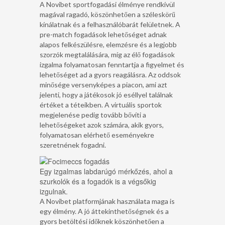
A Novibet sportfogadási élménye rendkívül
magával ragadó, köszönhetően a széleskörű
kínálatnak és a felhasználóbarát felületnek. A
pre-match fogadások lehetőséget adnak
alapos felkészülésre, elemzésre és a legjobb
szorzók megtalálására, míg az élő fogadások
izgalma folyamatosan fenntartja a figyelmet és
lehetőséget ad a gyors reagálásra. Az oddsok
minősége versenyképes a piacon, ami azt
jelenti, hogy a játékosok jó eséllyel találnak
értéket a téteikben. A virtuális sportok
megjelenése pedig tovább bővíti a
lehetőségeket azok számára, akik gyors,
folyamatosan elérhető eseményekre
szeretnének fogadni.
Egy izgalmas labdarúgó mérkőzés, ahol a
szurkolók és a fogadók is a végsőkig
izgulnak.
A Novibet platformjának használata maga is
egy élmény. A jó áttekinthetőségnek és a
gyors betöltési időknek köszönhetően a