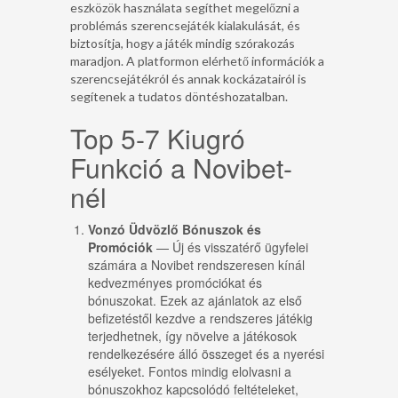
eszközök használata segíthet megelőzni a
problémás szerencsejáték kialakulását, és
biztosítja, hogy a játék mindig szórakozás
maradjon. A platformon elérhető információk a
szerencsejátékról és annak kockázatairól is
segítenek a tudatos döntéshozatalban.
Top 5-7 Kiugró
Funkció a Novibet-
nél
Vonzó Üdvözlő Bónuszok és
Promóciók
— Új és visszatérő ügyfelei
számára a Novibet rendszeresen kínál
kedvezményes promóciókat és
bónuszokat. Ezek az ajánlatok az első
befizetéstől kezdve a rendszeres játékig
terjedhetnek, így növelve a játékosok
rendelkezésére álló összeget és a nyerési
esélyeket. Fontos mindig elolvasni a
bónuszokhoz kapcsolódó feltételeket,