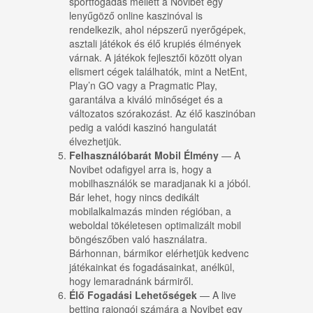
sportfogadás mellett a Novibet egy
lenyűgöző online kaszinóval is
rendelkezik, ahol népszerű nyerőgépek,
asztali játékok és élő krupiés élmények
várnak. A játékok fejlesztői között olyan
elismert cégek találhatók, mint a NetEnt,
Play’n GO vagy a Pragmatic Play,
garantálva a kiváló minőséget és a
változatos szórakozást. Az élő kaszinóban
pedig a valódi kaszinó hangulatát
élvezhetjük.
Felhasználóbarát Mobil Élmény
— A
Novibet odafigyel arra is, hogy a
mobilhasználók se maradjanak ki a jóból.
Bár lehet, hogy nincs dedikált
mobilalkalmazás minden régióban, a
weboldal tökéletesen optimalizált mobil
böngészőben való használatra.
Bárhonnan, bármikor elérhetjük kedvenc
játékainkat és fogadásainkat, anélkül,
hogy lemaradnánk bármiről.
Élő Fogadási Lehetőségek
— A live
betting rajongói számára a Novibet egy