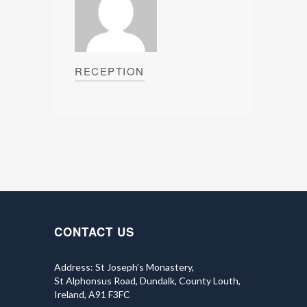
RECEPTION
CONTACT US
Address: St Joseph’s Monastery,
St Alphonsus Road, Dundalk, County Louth,
Ireland, A91 F3FC