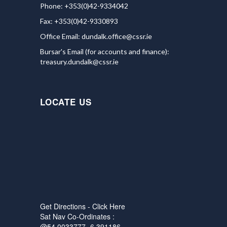
Phone: +353(0)42-9334042
Fax: +353(0)42-9330893
Office Email:
dundalk.office@cssr.ie
Bursar's Email (for accounts and finance):
treasury.dundalk@cssr.ie
LOCATE US
Get Directions - Click Here
Sat Nav Co-Ordinates :
@54.0033777,-6.391186