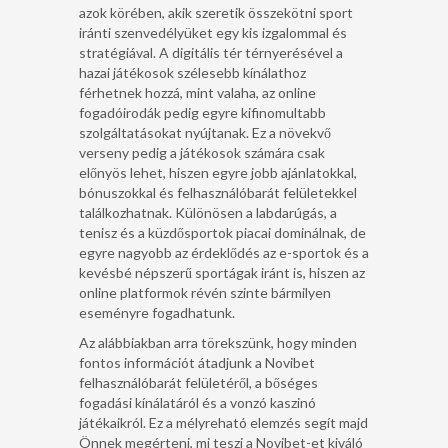
azok körében, akik szeretik összekötni sport
iránti szenvedélyüket egy kis izgalommal és
stratégiával. A digitális tér térnyerésével a
hazai játékosok szélesebb kínálathoz
férhetnek hozzá, mint valaha, az online
fogadóirodák pedig egyre kifinomultabb
szolgáltatásokat nyújtanak. Ez a növekvő
verseny pedig a játékosok számára csak
előnyös lehet, hiszen egyre jobb ajánlatokkal,
bónuszokkal és felhasználóbarát felületekkel
találkozhatnak. Különösen a labdarúgás, a
tenisz és a küzdősportok piacai dominálnak, de
egyre nagyobb az érdeklődés az e-sportok és a
kevésbé népszerű sportágak iránt is, hiszen az
online platformok révén szinte bármilyen
eseményre fogadhatunk.
Az alábbiakban arra törekszünk, hogy minden
fontos információt átadjunk a Novibet
felhasználóbarát felületéről, a bőséges
fogadási kínálatáról és a vonzó kaszinó
játékaikról. Ez a mélyreható elemzés segít majd
Önnek megérteni, mi teszi a Novibet-et kiváló