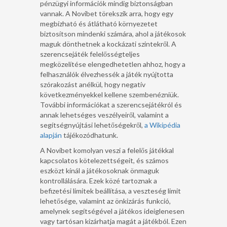
pénzügyi információk mindig biztonságban
vannak. A Novibet törekszik arra, hogy egy
megbízható és átlátható környezetet
biztosítson mindenki számára, ahol a játékosok
maguk dönthetnek a kockázati szintekről. A
szerencsejáték felelősségteljes
megközelítése elengedhetetlen ahhoz, hogy a
felhasználók élvezhessék a játék nyújtotta
szórakozást anélkül, hogy negatív
következményekkel kellene szembenézniük.
További információkat a szerencsejátékról és
annak lehetséges veszélyeiről, valamint a
segítségnyújtási lehetőségekről,
a Wikipédia
alapján
tájékozódhatunk.
A Novibet komolyan veszi a felelős játékkal
kapcsolatos kötelezettségeit, és számos
eszközt kínál a játékosoknak önmaguk
kontrollálására. Ezek közé tartoznak a
befizetési limitek beállítása, a veszteség limit
lehetősége, valamint az önkizárás funkció,
amelynek segítségével a játékos ideiglenesen
vagy tartósan kizárhatja magát a játékból. Ezen