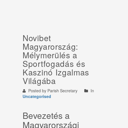
Novibet
Magyarország:
Mélymerülés a
Sportfogadás és
Kaszinó Izgalmas
Világába
Posted by Parish Secretary
In
Uncategorised
Bevezetés a
Magyarországi