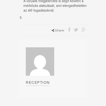
A vizuális megjelenítés is segít követni a
mérkőzés alakulását, ami elengedhetetlen
az élő fogadásoknál.
Share:
RECEPTION