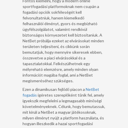
Fontos kiemelni, hogy a modern online
sportfogadási platformoknak nem csupán a
fogadási opciók sokféleségét kell
felvonultatniuk, hanem kiemelkedő
felhasználói élményt, gyors és megbízható
ügyfélszolgálatot, valamint rendkívül
biztonságos környezetet kell biztosítaniuk. A
NetBet próbálja ezeket az elvárásokat minden
területen teljesíteni, és cikkünk során
bemutatjuk, hogy mennyire sikeresek ebben,
összevetve a piaci elvárásokkal és a
tapasztalatokkal. Felkészülhetnek egy
mélyreható elemzésre, amely minden olyan
információt magába foglal, ami a NetBet
megismeréséhez szükséges.
Ezen a dinamikusan fejlődő piacon a
NetBet
fogadás
ígéretes szereplőként tűnik fel, amely
igyekszik megfelelni a legmagasabb minőségi
követelményeknek. Célunk, hogy bemutassuk,
mit kínál a NetBet a magyar játékosoknak,
milyen élményt nyújt a platform használata, és
hogyan illeszkedik a hazai sportfogadási