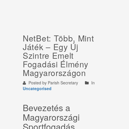
NetBet: Több, Mint
Játék – Egy Új
Szintre Emelt
Fogadási Élmény
Magyarországon
Posted by Parish Secretary
In
Uncategorised
Bevezetés a
Magyarországi
Sportfogadás