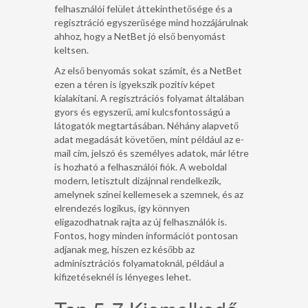
felhasználói felület áttekinthetősége és a
regisztráció egyszerűsége mind hozzájárulnak
ahhoz, hogy a NetBet jó első benyomást
keltsen.
Az első benyomás sokat számít, és a NetBet
ezen a téren is igyekszik pozitív képet
kialakítani. A regisztrációs folyamat általában
gyors és egyszerű, ami kulcsfontosságú a
látogatók megtartásában. Néhány alapvető
adat megadását követően, mint például az e-
mail cím, jelszó és személyes adatok, már létre
is hozható a felhasználói fiók. A weboldal
modern, letisztult dizájnnal rendelkezik,
amelynek színei kellemesek a szemnek, és az
elrendezés logikus, így könnyen
eligazodhatnak rajta az új felhasználók is.
Fontos, hogy minden információt pontosan
adjanak meg, hiszen ez később az
adminisztrációs folyamatoknál, például a
kifizetéseknél is lényeges lehet.