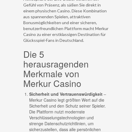
Gefühl von Präsenz, als säßen Sie direkt in
einem physischen Casino. Diese Kombination
aus spannenden Spielen, attraktiven
Bonusmöglichkeiten und einer sicheren,
benutzerfreundlichen Plattform macht Merkur
Casino zu einer erstklassigen Destination für
Glücksspiel-Fans in Deutschland.
Die 5
herausragenden
Merkmale von
Merkur Casino
Sicherheit und Vertrauenswürdigkeit
–
Merkur Casino legt größten Wert auf die
Sicherheit und den Schutz seiner Spieler.
Die Plattform nutzt modernste
Verschlüsselungstechnologien und
strenge Datenschutzrichtlinien, um
sicherzustellen, dass alle persönlichen