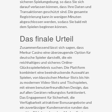
sicheren Spielumgebung, so dass Sie sich
darauf verlassen können, dass Ihre Daten und
Transaktionen geschützt sind. Die gesamte
Registrierung kann in wenigen Minuten
abgeschlossen werden, sodass Sie bald mit
dem Spielen beginnen können.
Das finale Urteil
Zusammenfassend lässt sich sagen, dass
Merkur Casino eine überzeugende Option für
deutsche Spieler darstellt, die ein
reichhaltiges und sicheres Online-
Glücksspielerlebnis suchen. Die Plattform
kombiniert eine beeindruckende Auswahl an
Spielen, von klassischen Merkur-Slots bis hin
zu modernen Video-Slots und Tischspielen,
mit einem benutzerfreundlichen Design, das
auf allen Geräten reibungslos funktioniert.
Das Engagement für Sicherheit, die
Verfügbarkeit attraktiver Bonusangebote und
ein zuverlässiger Kundenservice runden das