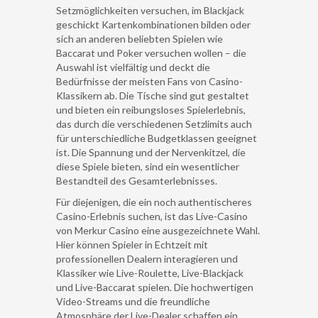
Setzmöglichkeiten versuchen, im Blackjack
geschickt Kartenkombinationen bilden oder
sich an anderen beliebten Spielen wie
Baccarat und Poker versuchen wollen – die
Auswahl ist vielfältig und deckt die
Bedürfnisse der meisten Fans von Casino-
Klassikern ab. Die Tische sind gut gestaltet
und bieten ein reibungsloses Spielerlebnis,
das durch die verschiedenen Setzlimits auch
für unterschiedliche Budgetklassen geeignet
ist. Die Spannung und der Nervenkitzel, die
diese Spiele bieten, sind ein wesentlicher
Bestandteil des Gesamterlebnisses.
Für diejenigen, die ein noch authentischeres
Casino-Erlebnis suchen, ist das Live-Casino
von Merkur Casino eine ausgezeichnete Wahl.
Hier können Spieler in Echtzeit mit
professionellen Dealern interagieren und
Klassiker wie Live-Roulette, Live-Blackjack
und Live-Baccarat spielen. Die hochwertigen
Video-Streams und die freundliche
Atmosphäre der Live-Dealer schaffen ein