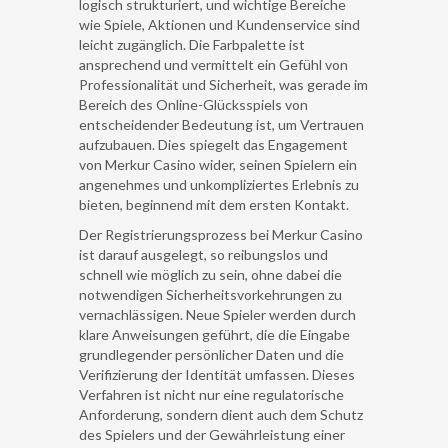
logisch strukturiert, und wichtige Bereiche
wie Spiele, Aktionen und Kundenservice sind
leicht zugänglich. Die Farbpalette ist
ansprechend und vermittelt ein Gefühl von
Professionalität und Sicherheit, was gerade im
Bereich des Online-Glücksspiels von
entscheidender Bedeutung ist, um Vertrauen
aufzubauen. Dies spiegelt das Engagement
von Merkur Casino wider, seinen Spielern ein
angenehmes und unkompliziertes Erlebnis zu
bieten, beginnend mit dem ersten Kontakt.
Der Registrierungsprozess bei Merkur Casino
ist darauf ausgelegt, so reibungslos und
schnell wie möglich zu sein, ohne dabei die
notwendigen Sicherheitsvorkehrungen zu
vernachlässigen. Neue Spieler werden durch
klare Anweisungen geführt, die die Eingabe
grundlegender persönlicher Daten und die
Verifizierung der Identität umfassen. Dieses
Verfahren ist nicht nur eine regulatorische
Anforderung, sondern dient auch dem Schutz
des Spielers und der Gewährleistung einer