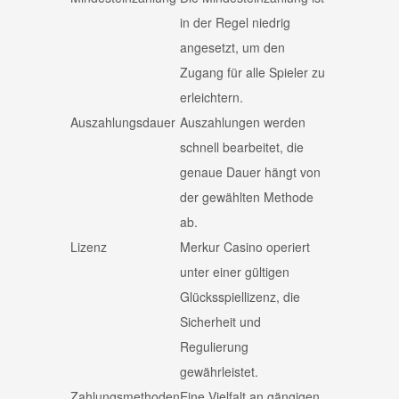
in der Regel niedrig
angesetzt, um den
Zugang für alle Spieler zu
erleichtern.
Auszahlungsdauer
Auszahlungen werden
schnell bearbeitet, die
genaue Dauer hängt von
der gewählten Methode
ab.
Lizenz
Merkur Casino operiert
unter einer gültigen
Glücksspiellizenz, die
Sicherheit und
Regulierung
gewährleistet.
Zahlungsmethoden
Eine Vielfalt an gängigen