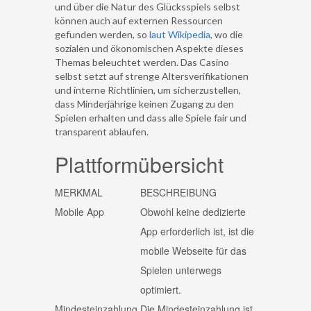
und über die Natur des Glücksspiels selbst
können auch auf externen Ressourcen
gefunden werden, so
laut Wikipedia
, wo die
sozialen und ökonomischen Aspekte dieses
Themas beleuchtet werden. Das Casino
selbst setzt auf strenge Altersverifikationen
und interne Richtlinien, um sicherzustellen,
dass Minderjährige keinen Zugang zu den
Spielen erhalten und dass alle Spiele fair und
transparent ablaufen.
Plattformübersicht
MERKMAL
BESCHREIBUNG
Mobile App
Obwohl keine dedizierte
App erforderlich ist, ist die
mobile Webseite für das
Spielen unterwegs
optimiert.
Mindesteinzahlung
Die Mindesteinzahlung ist