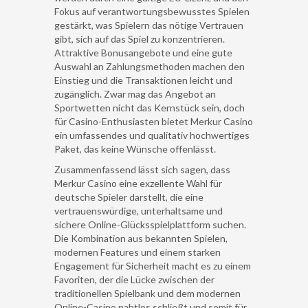
Fokus auf verantwortungsbewusstes Spielen
gestärkt, was Spielern das nötige Vertrauen
gibt, sich auf das Spiel zu konzentrieren.
Attraktive Bonusangebote und eine gute
Auswahl an Zahlungsmethoden machen den
Einstieg und die Transaktionen leicht und
zugänglich. Zwar mag das Angebot an
Sportwetten nicht das Kernstück sein, doch
für Casino-Enthusiasten bietet Merkur Casino
ein umfassendes und qualitativ hochwertiges
Paket, das keine Wünsche offenlässt.
Zusammenfassend lässt sich sagen, dass
Merkur Casino eine exzellente Wahl für
deutsche Spieler darstellt, die eine
vertrauenswürdige, unterhaltsame und
sichere Online-Glücksspielplattform suchen.
Die Kombination aus bekannten Spielen,
modernen Features und einem starken
Engagement für Sicherheit macht es zu einem
Favoriten, der die Lücke zwischen der
traditionellen Spielbank und dem modernen
Online-Casino nahtlos schließt und somit für