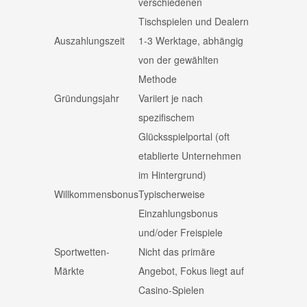
verschiedenen
Tischspielen und Dealern
Auszahlungszeit
1-3 Werktage, abhängig
von der gewählten
Methode
Gründungsjahr
Variiert je nach
spezifischem
Glücksspielportal (oft
etablierte Unternehmen
im Hintergrund)
Willkommensbonus
Typischerweise
Einzahlungsbonus
und/oder Freispiele
Sportwetten-
Nicht das primäre
Märkte
Angebot, Fokus liegt auf
Casino-Spielen