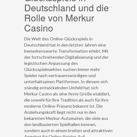
Deutschland und die
Rolle von Merkur
Casino
Die Welt des Online-Glücksspiels in
Deutschland hat in den letzten Jahren eine
bemerkenswerte Transformation erlebt. Mit
der fortschreitenden Digitalisierung und der
legistischen Anpassung des
Glücksspielmarktes suchen immer mehr
Spieler nach vertrauenswürdigen und
unterhaltsamen Plattformen. In diesem sich
ständig entwickelnden Umfeld hat sich
Merkur Casino als eine feste Größe etabliert,
die sowohl für ihre Tradition als auch für ihre
moderne Online-Präsenz bekannt ist. Die
Anziehungskraft liegt nicht nur in den
bekannten Merkur-Automaten, die viele aus
den landbasierten Spielhallen kennen,
sondern auch in einem breiten und attraktiven
Angebot für Online-Spieler. Auf