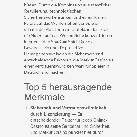
bieten. Durch die Kombination aus staatlicher
Regulierung, technologischen
Sicherheitsvorkehrungen und einem klaren
Fokus auf das Wohlergehen der Spieler
schafft die Plattform ein Umfeld, in dem sich
die Nutzer auf das Wesentliche konzentrieren
können – den Spaß am Spiel. Dieses
Bewusstsein und die proaktive
Herangehensweise an die Sicherheit sind
entscheidende Faktoren, die Merkur Casino zu
einer vertrauenswürdigen Wahl für Spieler in
Deutschland machen.
Top 5 herausragende
Merkmale
Sicherheit und Vertrauenswürdigkeit
durch Lizenzierung
— Ein
entscheidender Faktor für jedes Online-
Casino ist seine Seriosität und Sicherheit,
und Merkur Casino punktet hier durch