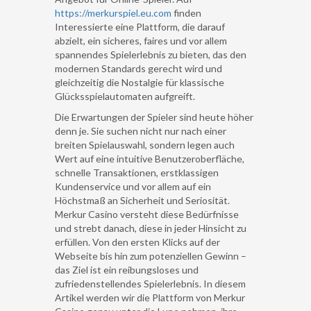
https://merkurspiel.eu.com
finden
Interessierte eine Plattform, die darauf
abzielt, ein sicheres, faires und vor allem
spannendes Spielerlebnis zu bieten, das den
modernen Standards gerecht wird und
gleichzeitig die Nostalgie für klassische
Glücksspielautomaten aufgreift.
Die Erwartungen der Spieler sind heute höher
denn je. Sie suchen nicht nur nach einer
breiten Spielauswahl, sondern legen auch
Wert auf eine intuitive Benutzeroberfläche,
schnelle Transaktionen, erstklassigen
Kundenservice und vor allem auf ein
Höchstmaß an Sicherheit und Seriosität.
Merkur Casino versteht diese Bedürfnisse
und strebt danach, diese in jeder Hinsicht zu
erfüllen. Von den ersten Klicks auf der
Webseite bis hin zum potenziellen Gewinn –
das Ziel ist ein reibungsloses und
zufriedenstellendes Spielerlebnis. In diesem
Artikel werden wir die Plattform von Merkur