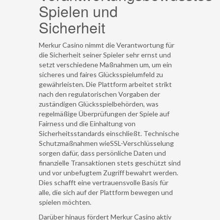
Spielen und
Sicherheit
Merkur Casino nimmt die Verantwortung für
die Sicherheit seiner Spieler sehr ernst und
setzt verschiedene Maßnahmen um, um ein
sicheres und faires Glücksspielumfeld zu
gewährleisten. Die Plattform arbeitet strikt
nach den regulatorischen Vorgaben der
zuständigen Glücksspielbehörden, was
regelmäßige Überprüfungen der Spiele auf
Fairness und die Einhaltung von
Sicherheitsstandards einschließt. Technische
Schutzmaßnahmen wieSSL-Verschlüsselung
sorgen dafür, dass persönliche Daten und
finanzielle Transaktionen stets geschützt sind
und vor unbefugtem Zugriff bewahrt werden.
Dies schafft eine vertrauensvolle Basis für
alle, die sich auf der Plattform bewegen und
spielen möchten.
Darüber hinaus fördert Merkur Casino aktiv