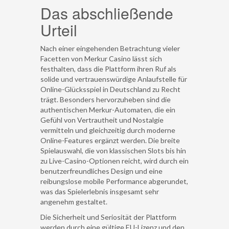
Das abschließende
Urteil
Nach einer eingehenden Betrachtung vieler
Facetten von Merkur Casino lässt sich
festhalten, dass die Plattform ihren Ruf als
solide und vertrauenswürdige Anlaufstelle für
Online-Glücksspiel in Deutschland zu Recht
trägt. Besonders hervorzuheben sind die
authentischen Merkur-Automaten, die ein
Gefühl von Vertrautheit und Nostalgie
vermitteln und gleichzeitig durch moderne
Online-Features ergänzt werden. Die breite
Spielauswahl, die von klassischen Slots bis hin
zu Live-Casino-Optionen reicht, wird durch ein
benutzerfreundliches Design und eine
reibungslose mobile Performance abgerundet,
was das Spielerlebnis insgesamt sehr
angenehm gestaltet.
Die Sicherheit und Seriosität der Plattform
werden durch eine gültige EU-Lizenz und den