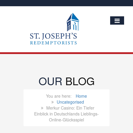
OUR
BLOG
Home
Uncategorised
Merkur Casino: Ein Tiefer
Einblick in Deutschlands Lieblings-
Online-Glücksspiel