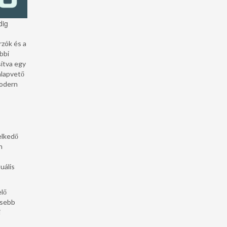
dig
rzók és a
bbi
sítva egy
alapvető
modern
elkedő
n
uális
elő
isebb
i