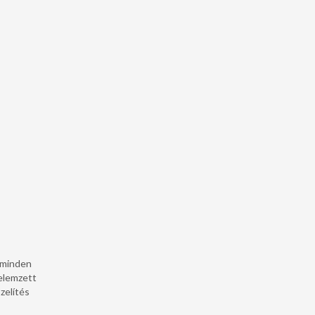
l minden
 elemzett
zelítés