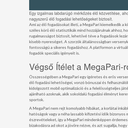
Egy izgalmas labdarúgó mérkőzés élő közvetítése, aho
nagyszerű élő fogadási lehetőségeket biztosít.
Ami az élő fogadásokat illeti, a MegaPari kiemelkedik a 
széles körű élő statisztikák mind hozzájárulnak ahhoz, 
rugalmasságot biztosít, lehetővé téve a fogadások lezá
kisebb nyereséget. A szorzók általánosságban verseny
fontosságú a sikeres fogadáshoz. A platformon a virtuáli
fogadók speciális igényeit is.
Végső Ítélet a MegaPari-r
Összességében a MegaPari egy ígéretes és erős verseny
élő fogadási lehetőségei, vonzó bónuszai és felhasznál
kidolgozott mobil optimalizáció és a felelősségteljes j
ajánlható azoknak, akik sokoldalú fogadási élményt keres
sportok.
A MegaPari nem rejt komolyabb hibákat, a korlátai inkább
hatóságok vagy a néha lassabb kifizetési idők bizonyos
észrevételeket, így a MegaPari mindenképpen érdemes k
bizakodásra ad okot a jövőre nézve, és azt sugallja, ho