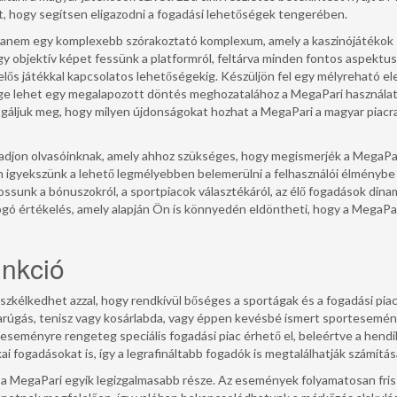
t, hogy segítsen eligazodni a fogadási lehetőségek tengerében.
hanem egy komplexebb szórakoztató komplexum, amely a kaszinójátékok 
ogy objektív képet fessünk a platformról, feltárva minden fontos aspektus
elős játékkal kapcsolatos lehetőségekig. Készüljön fel egy mélyreható e
ége lehet egy megalapozott döntés meghozatalához a MegaPari használat
gáljuk meg, hogy milyen újdonságokat hozhat a MegaPari a magyar piacra
 átadjon olvasóinknak, amely ahhoz szükséges, hogy megismerjék a MegaPa
m igyekszünk a lehető legmélyebben belemerülni a felhasználói élménybe 
ossunk a bónuszokról, a sportpiacok választékáról, az élő fogadások dinam
fogó értékelés, amely alapján Ön is könnyedén eldöntheti, hogy a MegaPa
nkció
zkélkedhet azzal, hogy rendkívül bőséges a sportágak és a fogadási pia
darúgás, tenisz vagy kosárlabda, vagy éppen kevésbé ismert sportesemény
 eseményre rengeteg speciális fogadási piac érhető el, beleértve a hend
 fogadásokat is, így a legrafináltabb fogadók is megtalálhatják számítás
ó a MegaPari egyik legizgalmasabb része. Az események folyamatosan fris