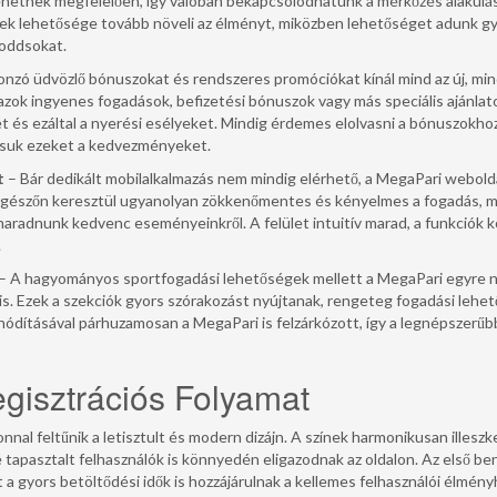
menetnek megfelelően, így valóban bekapcsolódhatunk a mérkőzés alakulá
ének lehetősége tovább növeli az élményt, miközben lehetőséget adunk g
 oddsokat.
nzó üdvözlő bónuszokat és rendszeres promóciókat kínál mind az új, min
zok ingyenes fogadások, befizetési bónuszok vagy más speciális ajánlat
ét és ezáltal a nyerési esélyeket. Mindig érdemes elolvasni a bónuszokho
assuk ezeket a kedvezményeket.
t
– Bár dedikált mobilalkalmazás nem mindig elérhető, a MegaPari webold
böngészőn keresztül ugyanolyan zökkenőmentes és kényelmes a fogadás, 
maradnunk kedvenc eseményeinkről. A felület intuitív marad, a funkciók
.
– A hagyományos sportfogadási lehetőségek mellett a MegaPari egyre 
a is. Ezek a szekciók gyors szórakozást nyújtanak, rengeteg fogadási lehe
ódításával párhuzamosan a MegaPari is felzárkózott, így a legnépszerűb
gisztrációs Folyamat
nnal feltűnik a letisztult és modern dizájn. A színek harmonikusan illesz
é tapasztalt felhasználók is könnyedén eligazodnak az oldalon. Az első b
t a gyors betöltődési idők is hozzájárulnak a kellemes felhasználói élmény