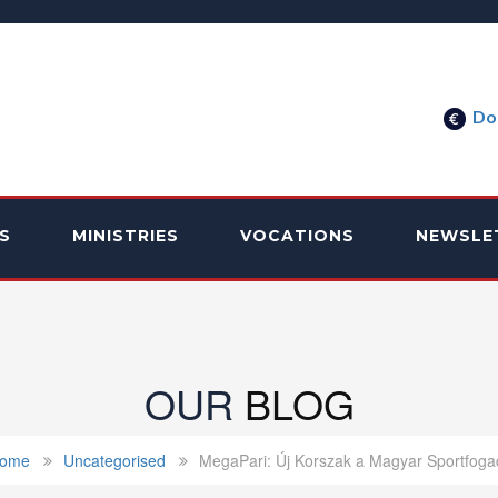
Do
S
MINISTRIES
VOCATIONS
NEWSLE
OUR
BLOG
ome
Uncategorised
MegaPari: Új Korszak a Magyar Sportfoga