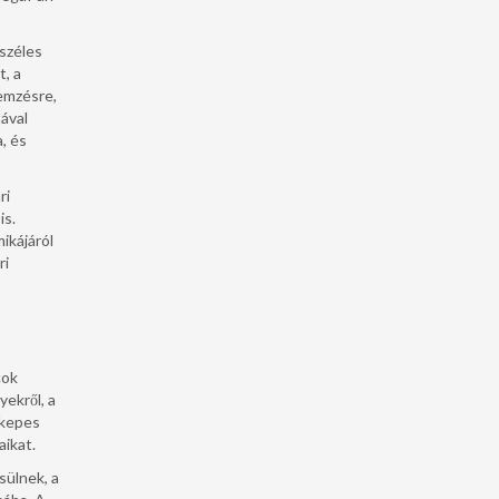
széles
t, a
lemzésre,
ával
, és
ri
is.
ikájáról
ri
cok
ekről, a
ikepes
aikat.
sülnek, a