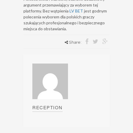
argument przemawiający za wyborem tej
platformy. Bez wątpienia
LV BET
jest godnym
polecenia wyborem dla polskich graczy
szukających profesjonalnego i bezpiecznego
miejsca do obstawiania.
Share:
RECEPTION