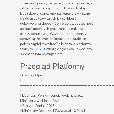
zmieniającą się sytuację na boisku czy korcie, a
także na szeroki wybór sportów wirtualnych.
Dodatkowo, coraz większą wagę przywiązuje
się do aspektów takich jak szybkość
dokonywania depozytów i wypłat, dostępność
aplikacji mobilnych oraz transparentność
oferty bonusowej. Wszystkie te elementy
sprawiają, że rynek bukmacherski staje się
polem ciągłej rywalizacji o klienta, a platformy
takie jak
LV BET
muszą ciągle ewoluować, aby
sprostać tym wymaganiom.
Przegląd Platformy
| Cecha | Opis |
| :—————– | :
——————————————————————————————
|
| Licencja | Polska licencja wydana przez
Ministerstwo Finansów |
| Rok założenia | 2015 |
| Minimalny Depozyt | Zazwyczaj 10 PLN |