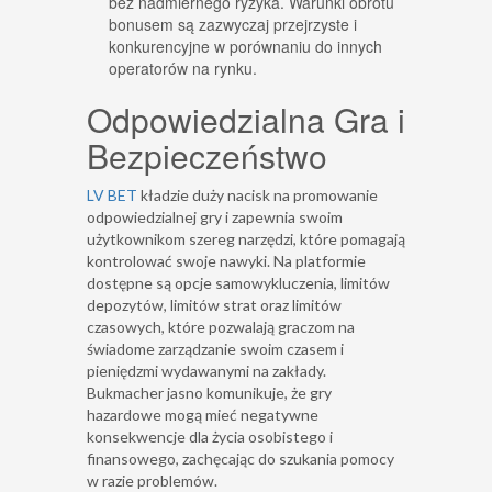
bez nadmiernego ryzyka. Warunki obrotu
bonusem są zazwyczaj przejrzyste i
konkurencyjne w porównaniu do innych
operatorów na rynku.
Odpowiedzialna Gra i
Bezpieczeństwo
LV BET
kładzie duży nacisk na promowanie
odpowiedzialnej gry i zapewnia swoim
użytkownikom szereg narzędzi, które pomagają
kontrolować swoje nawyki. Na platformie
dostępne są opcje samowykluczenia, limitów
depozytów, limitów strat oraz limitów
czasowych, które pozwalają graczom na
świadome zarządzanie swoim czasem i
pieniędzmi wydawanymi na zakłady.
Bukmacher jasno komunikuje, że gry
hazardowe mogą mieć negatywne
konsekwencje dla życia osobistego i
finansowego, zachęcając do szukania pomocy
w razie problemów.