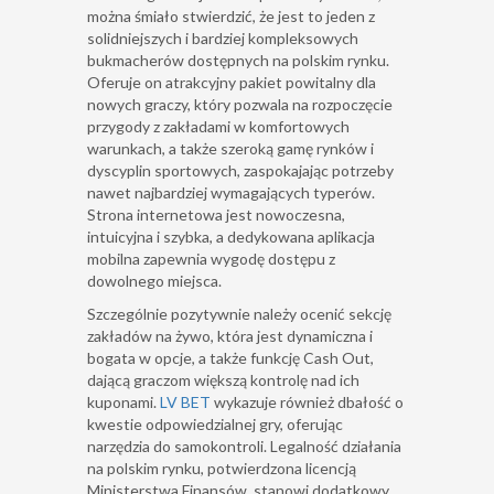
można śmiało stwierdzić, że jest to jeden z
solidniejszych i bardziej kompleksowych
bukmacherów dostępnych na polskim rynku.
Oferuje on atrakcyjny pakiet powitalny dla
nowych graczy, który pozwala na rozpoczęcie
przygody z zakładami w komfortowych
warunkach, a także szeroką gamę rynków i
dyscyplin sportowych, zaspokajając potrzeby
nawet najbardziej wymagających typerów.
Strona internetowa jest nowoczesna,
intuicyjna i szybka, a dedykowana aplikacja
mobilna zapewnia wygodę dostępu z
dowolnego miejsca.
Szczególnie pozytywnie należy ocenić sekcję
zakładów na żywo, która jest dynamiczna i
bogata w opcje, a także funkcję Cash Out,
dającą graczom większą kontrolę nad ich
kuponami.
LV BET
wykazuje również dbałość o
kwestie odpowiedzialnej gry, oferując
narzędzia do samokontroli. Legalność działania
na polskim rynku, potwierdzona licencją
Ministerstwa Finansów, stanowi dodatkowy