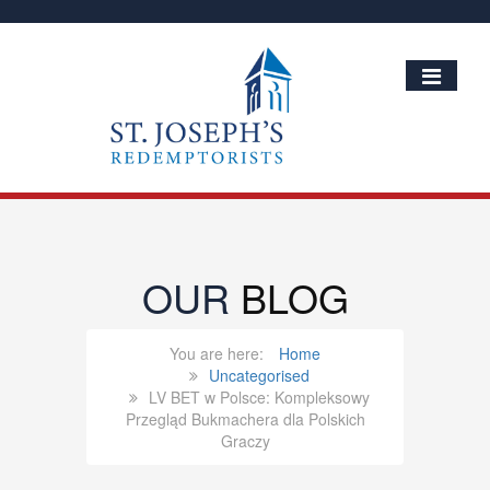
OUR
BLOG
Home
Uncategorised
LV BET w Polsce: Kompleksowy
Przegląd Bukmachera dla Polskich
Graczy