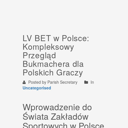
LV BET w Polsce:
Kompleksowy
Przegląd
Bukmachera dla
Polskich Graczy
Posted by Parish Secretary
In
Uncategorised
Wprowadzenie do
Świata Zakładów
Sportowych w Polsce