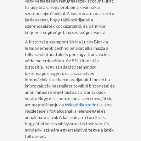
vagy véglegesen felfüggesszék accountjukat,
ha úgy érzik, hogy problémáik vannak a
szerencsejátékokkal. A kaszinó arra ösztönzi a
játékosokat, hogy tájékozódjanak a
szerencsejáték kockázatairól, és bármikor
kérjenek segítséget, ha szükségük van rá.
A biztonság szempontjából a Lucky Block a
legmodernebb technológiákat alkalmazza a
felhasználói adatok és pénzügyi tranzakciók
védelme érdekében. Az SSL titkosítás
biztosítja, hogy az adatátvitel mindig
biztonságos legyen, és a személyes
információk titokban maradjanak. Emellett a
kriptovaluták használata további biztonsági és
anonimitási réteget biztosít a tranzakciók
során. Hogy mi is pontosan a szerencsejáték,
azt megtalálhatjuk
a Wikipédia szerint
is, ahol
részletesen foglalkoznak a jelenséggel és
annak hatásaival. A kaszinó arra törekszik,
hogy átlátható szabályzatot biztosítson, és
mindenki számára egyértelművé tegye a játék
feltételeit.