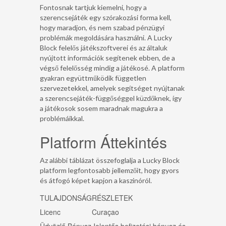
Fontosnak tartjuk kiemelni, hogy a
szerencsejáték egy szórakozási forma kell,
hogy maradjon, és nem szabad pénzügyi
problémák megoldására használni. A Lucky
Block felelős játékszoftverei és az általuk
nyújtott információk segítenek ebben, de a
végső felelősség mindig a játékosé. A platform
gyakran együttműködik független
szervezetekkel, amelyek segítséget nyújtanak
a szerencsejáték-függőséggel küzdőknek, így
a játékosok sosem maradnak magukra a
problémáikkal.
Platform Áttekintés
Az alábbi táblázat összefoglalja a Lucky Block
platform legfontosabb jellemzőit, hogy gyors
és átfogó képet kapjon a kaszinóról.
TULAJDONSÁG
RÉSZLETEK
Licenc
Curaçao