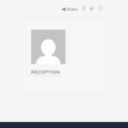
Share:
RECEPTION