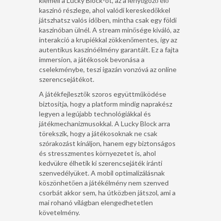
kiemeli a Lucky Block-ot, az a lenyűgöző élő
kaszinó részlege, ahol valódi kereskedőkkel
játszhatsz valós időben, mintha csak egy földi
kaszinóban ülnél. A stream minősége kiváló, az
interakció a krupiékkal zökkenőmentes, így az
autentikus kaszinóélmény garantált. Ez a fajta
immersion, a játékosok bevonása a
cselekménybe, teszi igazán vonzóvá az online
szerencsejátékot.
A játékfejlesztők szoros együttműködése
biztosítja, hogy a platform mindig naprakész
legyen a legújabb technológiákkal és
játékmechanizmusokkal. A Lucky Block arra
törekszik, hogy a játékosoknak ne csak
szórakozást kínáljon, hanem egy biztonságos
és stresszmentes környezetet is, ahol
kedvükre élhetik ki szerencsejáték iránti
szenvedélyüket. A mobil optimalizálásnak
köszönhetően a játékélmény nem szenved
csorbát akkor sem, ha útközben játszol, ami a
mai rohanó világban elengedhetetlen
követelmény.