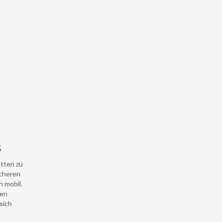
s
etten zu
icheren
 mobil.
den
sich