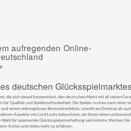
nem aufregenden Online-
Deutschland
ed
des deutschen Glücksspielmarkte
form, die sich darauf konzentriert, den deutschen Markt mit all seinen Fac
rm für Qualität und Spielerzufriedenheit. Die Spieler suchen nach einer s
i und einem reibungslosen Benutzererlebnis, sowohl am Desktop als auch
hiedenen Aspekte von Lord Lucky beleuchten, um Ihnen einen umfassen
te Wahl für spannende Glücksspielunterhaltung sein könnte. Machen Sie 
sino-Action und vieles mehr zu erfahren.