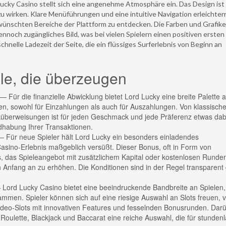
ucky Casino stellt sich eine angenehme Atmosphäre ein. Das Design ist
zu wirken. Klare Menüführungen und eine intuitive Navigation erleichter
ewünschten Bereiche der Plattform zu entdecken. Die Farben und Grafike
nnoch zugängliches Bild, was bei vielen Spielern einen positiven ersten
chnelle Ladezeit der Seite, die ein flüssiges Surferlebnis von Beginn an
e, die überzeugen
— Für die finanzielle Abwicklung bietet Lord Lucky eine breite Palette 
, sowohl für Einzahlungen als auch für Auszahlungen. Von klassisch
anküberweisungen ist für jeden Geschmack und jede Präferenz etwas dab
dhabung Ihrer Transaktionen.
 Für neue Spieler hält Lord Lucky ein besonders einladendes
Casino-Erlebnis maßgeblich versüßt. Dieser Bonus, oft in Form von
, das Spieleangebot mit zusätzlichem Kapital oder kostenlosen Runde
nfang an zu erhöhen. Die Konditionen sind in der Regel transparent 
Lord Lucky Casino bietet eine beeindruckende Bandbreite an Spielen,
mmen. Spieler können sich auf eine riesige Auswahl an Slots freuen, 
Video-Slots mit innovativen Features und fesselnden Bonusrunden. Dar
Roulette, Blackjack und Baccarat eine reiche Auswahl, die für stunden