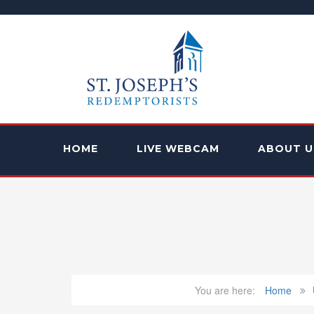
HOME
LIVE WEBCAM
ABOUT U
Home