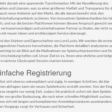
lebt derzeit eine spannende Transformation. Mit der Novellierung des
eiten und Lizenzen, was zu einer größeren Vielfalt und Transparenz für
s auch neue Anbieter auf den Markt, die alle darum bemüht sind, den
nterhaltungserlebnis zu bieten. Von innovativen Spielmechaniken bis hi
h, und nur die besten Plattformen können diesem Anspruch gerecht we
vertrauenswürdigen und unterhaltsamen Partner zu finden, der nicht nu
h mit neuen Ideen und erstklassigem Service überzeugt.
d den Stärken und Eigenschaften von Lord Lucky. Wir werden die erste
agendsten Features hervorheben, die Plattform detailliert analysieren u
chtig ist ein Blick auf die Maßnahmen zur Spielsuchtprävention und Sic
Entscheidung helfen soll. Unser Ziel ist es, Ihnen eine ehrliche und tief
Ihre nächste Glücksspiel-Session starten können.
infache Registrierung
et sich ebenso unkompliziert und zügig. In wenigen Schritten, die klar
nen abfragen, kann ein neues Spielerkonto erstellt werden. Von der Ein
sse vergeht nur wenig Zeit, sodass Sie praktisch sofort mit dem Spielen
ler von großer Bedeutung, die nach einer schnellen Möglichkeit suchen, 
ohne sich mit langen und komplizierten Anmeldeprozeduren auseinanders
 Vorgangs sorgt für Vertrauen und Sicherheit.