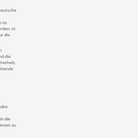
 deutsche
n zu
rden. In
r die
n
nd die
herheit,
gehende
gabe
in die
etzen zu