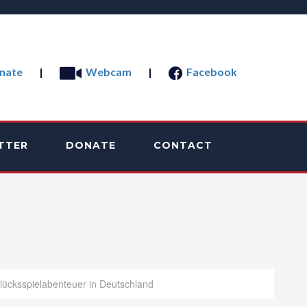
nate
|
Webcam
|
Facebook
TTER
DONATE
CONTACT
lücksspielabenteuer in Deutschland