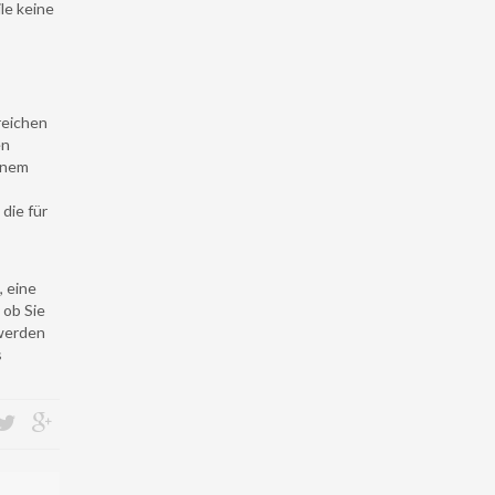
le keine
reichen
en
einem
die für
, eine
 ob Sie
 werden
s