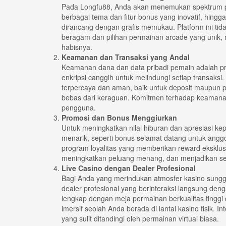
Pada Longfu88, Anda akan menemukan spektrum per
berbagai tema dan fitur bonus yang inovatif, hingga
dirancang dengan grafis memukau. Platform ini tid
beragam dan pilihan permainan arcade yang unik, 
habisnya.
Keamanan dan Transaksi yang Andal
Keamanan dana dan data pribadi pemain adalah pri
enkripsi canggih untuk melindungi setiap transaks
terpercaya dan aman, baik untuk deposit maupun p
bebas dari keraguan. Komitmen terhadap keamana
pengguna.
Promosi dan Bonus Menggiurkan
Untuk meningkatkan nilai hiburan dan apresiasi k
menarik, seperti bonus selamat datang untuk anggota
program loyalitas yang memberikan reward eksklus
meningkatkan peluang menang, dan menjadikan set
Live Casino dengan Dealer Profesional
Bagi Anda yang merindukan atmosfer kasino sunggu
dealer profesional yang berinteraksi langsung deng
lengkap dengan meja permainan berkualitas tinggi
imersif seolah Anda berada di lantai kasino fisik
yang sulit ditandingi oleh permainan virtual biasa.