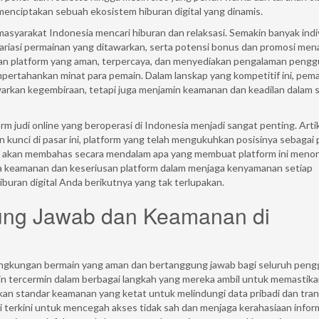
nciptakan sebuah ekosistem hiburan digital yang dinamis.
masyarakat Indonesia mencari hiburan dan relaksasi. Semakin banyak indi
variasi permainan yang ditawarkan, serta potensi bonus dan promosi men
diran platform yang aman, terpercaya, dan menyediakan pengalaman peng
ertahankan minat para pemain. Dalam lanskap yang kompetitif ini, pema
warkan kegembiraan, tetapi juga menjamin keamanan dan keadilan dalam 
judi online yang beroperasi di Indonesia menjadi sangat penting. Artike
 kunci di pasar ini, platform yang telah mengukuhkan posisinya sebagai
mi akan membahas secara mendalam apa yang membuat platform ini menon
ngga keamanan dan keseriusan platform dalam menjaga kenyamanan setiap
uran digital Anda berikutnya yang tak terlupakan.
gung Jawab dan Keamanan di
ngkungan bermain yang aman dan bertanggung jawab bagi seluruh peng
n tercermin dalam berbagai langkah yang mereka ambil untuk memastik
kan standar keamanan yang ketat untuk melindungi data pribadi dan tran
i terkini untuk mencegah akses tidak sah dan menjaga kerahasiaan inform