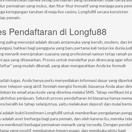
alur permainan yang mulus, dan fitur-fitur inovatif yang menjaga para pem
ngga ketegangan taruhan di meja live casino, Longfu88 secara konsisten
iap pemain.
s Pendaftaran di Longfu88
g paling menonjol adalah desain antarmuka yang bersih, modern, dan intu
igasi, bahkan bagi pengguna yang baru pertama kali terjun ke dunia judi
ng menarik menciptakan suasana yang profesional namun tetap ramah p
 apa yang ditawarkan. Proses untuk mendaftar pun dirancang agar efis
ftar” yang mudah dikenali, yang akan mengarahkan Anda ke formulir
atlah lugas. Anda hanya perlu menyediakan informasi dasar yang diperlu
mor telepon yang aktif. Setelah mengisi formulir, biasanya Anda akan dim
imkan ke email atau kode yang diterima melalui SMS. Tahap verifikasi ini 
tivitas penipuan. Seluruh proses pendaftaran ini biasanya hanya mem
beralih ke tahap selanjutnya, yaitu melakukan deposit dan mulai berma
ni adalah bukti komitmen Longfu88 untuk memberikan pengalaman peng
adalah aset berharga bagi para pemain, dan oleh karena itu, mereka tel
ra menikmati berbagai permainan menarik yang tersedia. Dengan pendaf
ertama yang positif, membangun kepercayaan, dan membuka pintu bagi