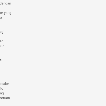
 dengan
ker yang
da
ogi
dan
mua
si
dealer-
k,
ang
eseruan