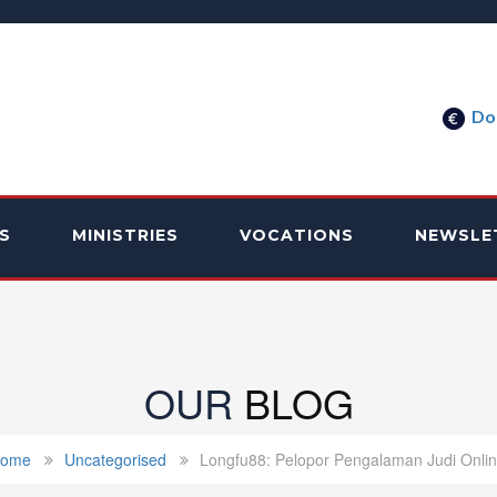
Do
S
MINISTRIES
VOCATIONS
NEWSLE
OUR
BLOG
ome
Uncategorised
Longfu88: Pelopor Pengalaman Judi Onlin