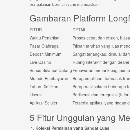
pengalaman bermain yang memuaskan.
Gambaran Platform Long
FITUR
DETAIL
Waktu Penarikan
Proses cepat dan efisien, bias
Pasar Olahraga
Pilihan taruhan yang luas menc
Deposit Minimum
Sangat terjangkau, dimulai dari
Live Casino
Ruang interaktif dengan deale
Bonus Selamat Datang
Penawaran menarik bagi pemai
Metode Pembayaran
Beragam pilihan, termasuk tran
Tahun Didirikan
Beroperasi selama beberapa ta
Lisensi
Berlisensi dan teregulasi (Inform
Aplikasi Seluler
Tersedia aplikasi yang ringan 
5 Fitur Unggulan yang M
Koleksi Permainan yang Sangat Luas