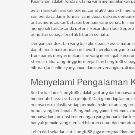
Keamanan adalah fondasi utama yang memungkinkan pem
Selain langkah-langkah teknis, Longfu88 juga aktif me
sumber daya dan informasi yang dapat diakses dengan
untuk menetapkan batasan bermain yang sehat. Ini men
mengenali tanda-tanda potensi kecanduan judi. Sepert
perjudian sebagai bentuk hiburan semata.
Dengan pendekatan yang berfokus pada keselamatan d
dapat menikmati permainan favorit mereka dengan tena
transparan, dengan mekanisme yang mencegah kecurang
standar etika yang tinggi ini menjadikan Longfu88 sebag
hiburan judi online yang aman dan menyenangkan, di man
Menyelami Pengalaman 
Sektor kasino di Longfu88 adalah jantung dari penawa
memenuhi hasrat setiap penjudi. Dari gemerlap lampu m
nuansa retro klasik, setiap permainan slot dirancang un
bonus yang berlimpah. Pengembang game terkemuka be
menawarkan potensi kemenangan yang menarik dan keseru
banyak pemain yang mencari hiburan cepat dan mendeb
Lebih dari sekadar slot, Longfu88 juga menghadirkan p