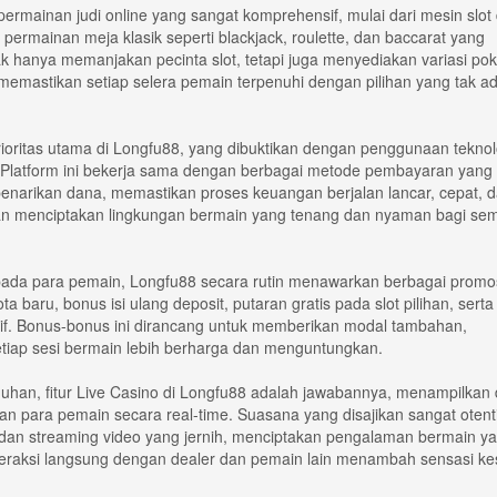
mainan judi online yang sangat komprehensif, mulai dari mesin slot
 permainan meja klasik seperti blackjack, roulette, dan baccarat yang
ak hanya memanjakan pecinta slot, tetapi juga menyediakan variasi po
memastikan setiap selera pemain terpenuhi dengan pilihan yang tak a
oritas utama di Longfu88, yang dibuktikan dengan penggunaan teknol
i. Platform ini bekerja sama dengan berbagai metode pembayaran yang
enarikan dana, memastikan proses keuangan berjalan lancar, cepat, 
n menciptakan lingkungan bermain yang tenang dan nyaman bagi se
epada para pemain, Longfu88 secara rutin menawarkan berbagai promo
 baru, bonus isi ulang deposit, putaran gratis pada slot pilihan, serta
if. Bonus-bonus ini dirancang untuk memberikan modal tambahan,
iap sesi bermain lebih berharga dan menguntungkan.
han, fitur Live Casino di Longfu88 adalah jawabannya, menampilkan 
an para pemain secara real-time. Suasana yang disajikan sangat otenti
 dan streaming video yang jernih, menciptakan pengalaman bermain y
. Interaksi langsung dengan dealer dan pemain lain menambah sensasi k