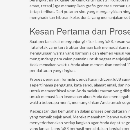
aman, tetapi juga menampilkan grafis generasi terbaru, 
tetap terlibat. Dari putaran slot yang mengasyikkan hi
menghadirkan hiburan kelas dunia yang memanjakan set
Kesan Pertama dan Prose
Saat pertama kali mengunjungi situs Longfu88, kesan yan
Tata letak yang terstruktur dengan baik memudahkan nav
Penggunaan warna yang harmonis dan elemen visual ya
mengundang para calon pemain untuk segera menjelajahi
tidak memakan waktu. Anda akan menemukan tombol “Da
pendaftaran yang ringkas.
Proses pengisian formulir pendaftaran di Longfu88 sang
seperti nama pengguna, kata sandi, alamat email, dan no
untuk memverifikasi akun Anda melalui tautan yang dikir
untuk memastikan keamanan akun Anda dan mencegah ak
waktu beberapa menit, memungkinkan Anda untuk segera 
Kecepatan dan kemudahan dalam proses pendaftaran i
yang terbaik sejak awal. Mereka memahami bahwa waktu 
menyederhanakan setiap langkah agar Anda dapat sege
yang lancar, Longfu88 berhasil menciptakan langkah p