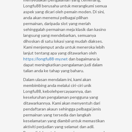
Longfu88 berusaha untuk merangkumi semua
aspek yang dicari oleh pemain moden. Di sini,
anda akan menemui pelbagai pilihan
permainan, daripada slot yang meriah
sehinggalah permainan meja klasik dan kasino
langsung yang mendebarkan, semuanya
dihoskan di satu lokasi yang mudah diakses.
Kami menjemput anda untuk meneroka lebih
lanjut tentang apa yang ditawarkan oleh
https://longfu88-my.net
dan bagaimana ia
dapat meningkatkan pengalaman judi dalam
talian anda ke tahap yang baharu.
Dalam ulasan mendalam ini, kami akan
membimbing anda melalui ciri-ciri unik
Longfu88, kebolehpercayaannya, dan
keseluruhan pengalaman pengguna yang
ditawarkannya. Kami akan menyentuh dari
pendaftaran akaun sehingga pelbagai jenis
permainan yang tersedia dan langkah
keselamatan yang diambil untuk memastikan
aktiviti perjudian yang selamat dan adil.