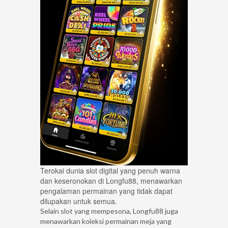
Terokai dunia slot digital yang penuh warna
dan keseronokan di Longfu88, menawarkan
pengalaman permainan yang tidak dapat
dilupakan untuk semua.
Selain slot yang mempesona, Longfu88 juga
menawarkan koleksi permainan meja yang