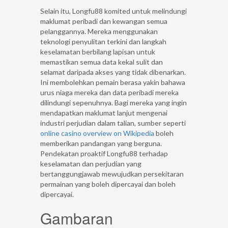
Selain itu, Longfu88 komited untuk melindungi
maklumat peribadi dan kewangan semua
pelanggannya. Mereka menggunakan
teknologi penyulitan terkini dan langkah
keselamatan berbilang lapisan untuk
memastikan semua data kekal sulit dan
selamat daripada akses yang tidak dibenarkan.
Ini membolehkan pemain berasa yakin bahawa
urus niaga mereka dan data peribadi mereka
dilindungi sepenuhnya. Bagi mereka yang ingin
mendapatkan maklumat lanjut mengenai
industri perjudian dalam talian, sumber seperti
online casino overview on Wikipedia
boleh
memberikan pandangan yang berguna.
Pendekatan proaktif Longfu88 terhadap
keselamatan dan perjudian yang
bertanggungjawab mewujudkan persekitaran
permainan yang boleh dipercayai dan boleh
dipercayai.
Gambaran