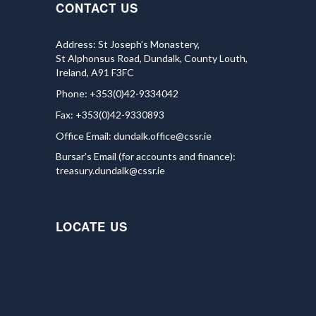
CONTACT US
Address: St Joseph’s Monastery,
St Alphonsus Road, Dundalk, County Louth,
Ireland, A91 F3FC
Phone: +353(0)42-9334042
Fax: +353(0)42-9330893
Office Email:
dundalk.office@cssr.ie
Bursar's Email (for accounts and finance):
treasury.dundalk@cssr.ie
LOCATE US