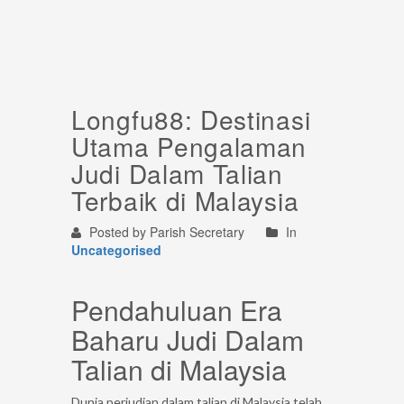
Longfu88: Destinasi
Utama Pengalaman
Judi Dalam Talian
Terbaik di Malaysia
Posted by Parish Secretary
In
Uncategorised
Pendahuluan Era
Baharu Judi Dalam
Talian di Malaysia
Dunia perjudian dalam talian di Malaysia telah