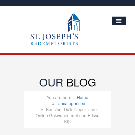
OUR
BLOG
Home
Uncategorised
Kansino: Duik Dieper in de
Online Gokwereld met een Frisse
Kijk