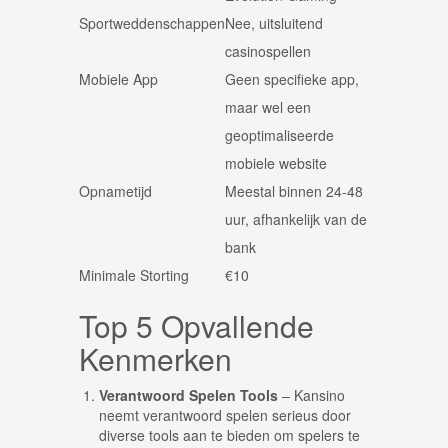
Sportweddenschappen
Nee, uitsluitend
casinospellen
Mobiele App
Geen specifieke app,
maar wel een
geoptimaliseerde
mobiele website
Opnametijd
Meestal binnen 24-48
uur, afhankelijk van de
bank
Minimale Storting
€10
Top 5 Opvallende
Kenmerken
Verantwoord Spelen Tools
– Kansino
neemt verantwoord spelen serieus door
diverse tools aan te bieden om spelers te