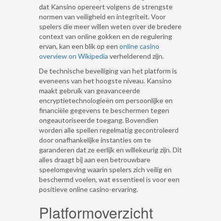
dat Kansino opereert volgens de strengste
normen van veiligheid en integriteit. Voor
spelers die meer willen weten over de bredere
context van online gokken en de regulering
ervan, kan een blik op een
online casino
overview on Wikipedia
verhelderend zijn.
De technische beveiliging van het platform is
eveneens van het hoogste niveau. Kansino
maakt gebruik van geavanceerde
encryptietechnologieën om persoonlijke en
financiële gegevens te beschermen tegen
ongeautoriseerde toegang. Bovendien
worden alle spellen regelmatig gecontroleerd
door onafhankelijke instanties om te
garanderen dat ze eerlijk en willekeurig zijn. Dit
alles draagt bij aan een betrouwbare
speelomgeving waarin spelers zich veilig en
beschermd voelen, wat essentieel is voor een
positieve online casino-ervaring.
Platformoverzicht