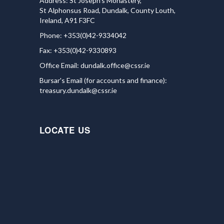
Address: St Joseph’s Monastery,
St Alphonsus Road, Dundalk, County Louth,
Ireland, A91 F3FC
Phone: +353(0)42-9334042
Fax: +353(0)42-9330893
Office Email:
dundalk.office@cssr.ie
Bursar's Email (for accounts and finance):
treasury.dundalk@cssr.ie
LOCATE US