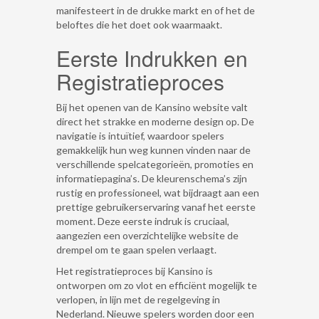
manifesteert in de drukke markt en of het de
beloftes die het doet ook waarmaakt.
Eerste Indrukken en
Registratieproces
Bij het openen van de Kansino website valt
direct het strakke en moderne design op. De
navigatie is intuïtief, waardoor spelers
gemakkelijk hun weg kunnen vinden naar de
verschillende spelcategorieën, promoties en
informatiepagina’s. De kleurenschema’s zijn
rustig en professioneel, wat bijdraagt aan een
prettige gebruikerservaring vanaf het eerste
moment. Deze eerste indruk is cruciaal,
aangezien een overzichtelijke website de
drempel om te gaan spelen verlaagt.
Het registratieproces bij Kansino is
ontworpen om zo vlot en efficiënt mogelijk te
verlopen, in lijn met de regelgeving in
Nederland. Nieuwe spelers worden door een