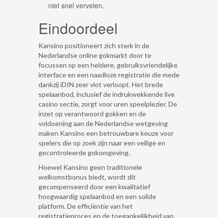
niet snel vervelen.
Eindoordeel
Kansino positioneert zich sterk in de
Nederlandse online gokmarkt door te
focussen op een heldere, gebruiksvriendelijke
interface en een naadloze registratie die mede
dankzij iDIN zeer vlot verloopt. Het brede
spelaanbod, inclusief de indrukwekkende live
casino sectie, zorgt voor uren speelplezier. De
inzet op verantwoord gokken en de
voldoening aan de Nederlandse wetgeving
maken Kansino een betrouwbare keuze voor
spelers die op zoek zijn naar een veilige en
gecontroleerde gokomgeving.
Hoewel Kansino geen traditionele
welkomstbonus biedt, wordt dit
gecompenseerd door een kwalitatief
hoogwaardig spelaanbod en een solide
platform. De efficiëntie van het
registratieproces en de toegankelijkheid van