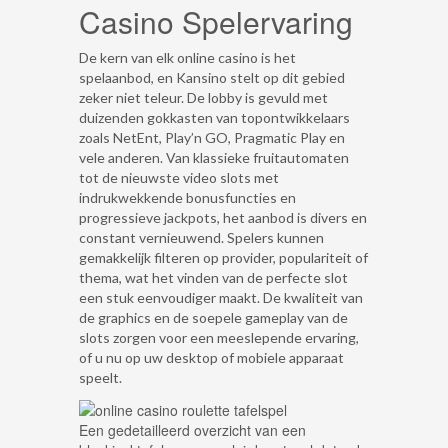
Casino Spelervaring
De kern van elk online casino is het
spelaanbod, en Kansino stelt op dit gebied
zeker niet teleur. De lobby is gevuld met
duizenden gokkasten van topontwikkelaars
zoals NetEnt, Play’n GO, Pragmatic Play en
vele anderen. Van klassieke fruitautomaten
tot de nieuwste video slots met
indrukwekkende bonusfuncties en
progressieve jackpots, het aanbod is divers en
constant vernieuwend. Spelers kunnen
gemakkelijk filteren op provider, populariteit of
thema, wat het vinden van de perfecte slot
een stuk eenvoudiger maakt. De kwaliteit van
de graphics en de soepele gameplay van de
slots zorgen voor een meeslepende ervaring,
of u nu op uw desktop of mobiele apparaat
speelt.
Een gedetailleerd overzicht van een