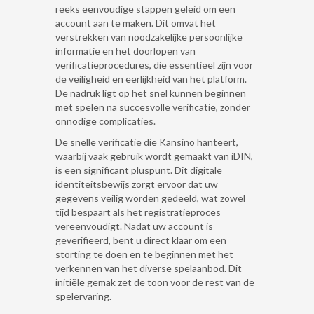
reeks eenvoudige stappen geleid om een
account aan te maken. Dit omvat het
verstrekken van noodzakelijke persoonlijke
informatie en het doorlopen van
verificatieprocedures, die essentieel zijn voor
de veiligheid en eerlijkheid van het platform.
De nadruk ligt op het snel kunnen beginnen
met spelen na succesvolle verificatie, zonder
onnodige complicaties.
De snelle verificatie die Kansino hanteert,
waarbij vaak gebruik wordt gemaakt van iDIN,
is een significant pluspunt. Dit digitale
identiteitsbewijs zorgt ervoor dat uw
gegevens veilig worden gedeeld, wat zowel
tijd bespaart als het registratieproces
vereenvoudigt. Nadat uw account is
geverifieerd, bent u direct klaar om een
storting te doen en te beginnen met het
verkennen van het diverse spelaanbod. Dit
initiële gemak zet de toon voor de rest van de
spelervaring.