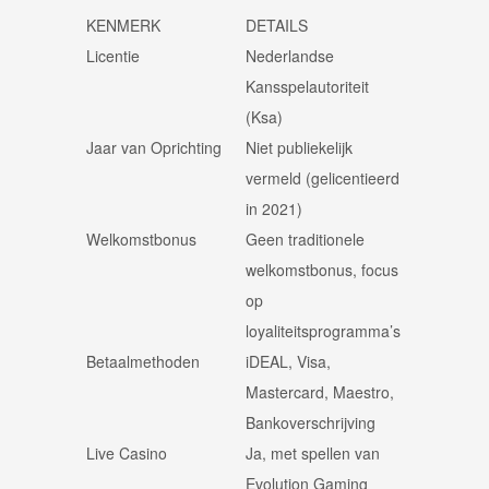
KENMERK
DETAILS
Licentie
Nederlandse
Kansspelautoriteit
(Ksa)
Jaar van Oprichting
Niet publiekelijk
vermeld (gelicentieerd
in 2021)
Welkomstbonus
Geen traditionele
welkomstbonus, focus
op
loyaliteitsprogramma’s
Betaalmethoden
iDEAL, Visa,
Mastercard, Maestro,
Bankoverschrijving
Live Casino
Ja, met spellen van
Evolution Gaming