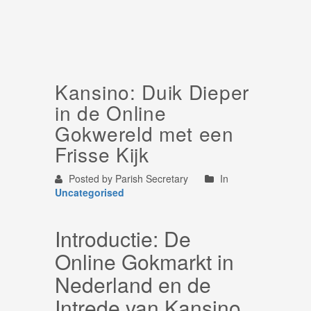
Kansino: Duik Dieper
in de Online
Gokwereld met een
Frisse Kijk
Posted by Parish Secretary
In
Uncategorised
Introductie: De
Online Gokmarkt in
Nederland en de
Intrede van Kansino