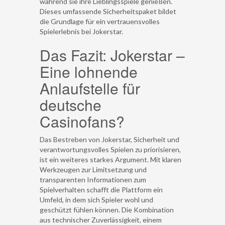
während sie ihre Lieblingsspiele genießen.
Dieses umfassende Sicherheitspaket bildet
die Grundlage für ein vertrauensvolles
Spielerlebnis bei Jokerstar.
Das Fazit: Jokerstar –
Eine lohnende
Anlaufstelle für
deutsche
Casinofans?
Das Bestreben von Jokerstar, Sicherheit und
verantwortungsvolles Spielen zu priorisieren,
ist ein weiteres starkes Argument. Mit klaren
Werkzeugen zur Limitsetzung und
transparenten Informationen zum
Spielverhalten schafft die Plattform ein
Umfeld, in dem sich Spieler wohl und
geschützt fühlen können. Die Kombination
aus technischer Zuverlässigkeit, einem