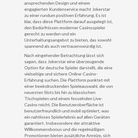
ansprechenden Design und einem
engagierten Kundenservice macht Jokerstar
zu einer rundum positiven Erfahrung. Es ist
klar, dass diese Plattform darauf ausgelegt ist,
den Bedürfnissen moderner Casinospieler
gerecht zu werden und ein
Unterhaltungsangebot zu bieten, das sowohl
spannend als auch vertrauenswürdig ist.
Nach eingehender Betrachtung lässt sich
sagen, dass Jokerstar eine überzeugende
Option für deutsche Spieler darstellt, die eine
vielseitige und sichere Online-Casino-
Erfahrung suchen. Die Plattform punktet mit
einer beeindruckenden Spieleauswahl, die von
neuesten Slots bis hin zu klassischen
Tischspielen und einem fesselnden Live-
Casino reicht. Die Benutzeroberfläche ist
benutzerfreundlich und mobil optimiert, was
ein nahtloses Spielerlebnis auf allen Geräten
garantiert. Insbesondere der attraktive
Willkommensbonus und die regelmäßigen
Promotionen bieten zusätzliche Anreize, sich