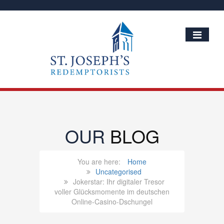
OUR
BLOG
Home
Uncategorised
Jokerstar: Ihr digitaler Tresor
voller Glücksmomente im deutschen
Online-Casino-Dschungel