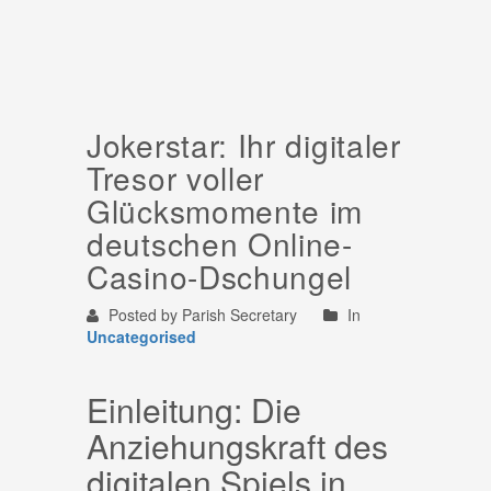
Jokerstar: Ihr digitaler
Tresor voller
Glücksmomente im
deutschen Online-
Casino-Dschungel
Posted by Parish Secretary
In
Uncategorised
Einleitung: Die
Anziehungskraft des
digitalen Spiels in