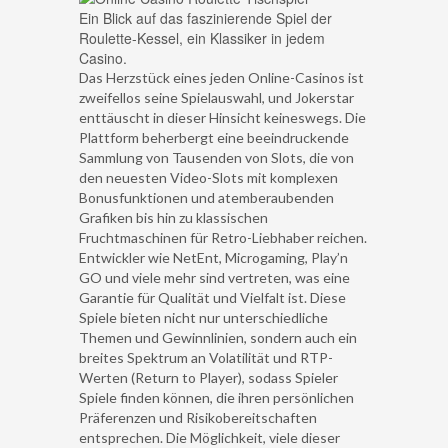
Ein Blick auf das faszinierende Spiel der
Roulette-Kessel, ein Klassiker in jedem
Casino.
Das Herzstück eines jeden Online-Casinos ist
zweifellos seine Spielauswahl, und Jokerstar
enttäuscht in dieser Hinsicht keineswegs. Die
Plattform beherbergt eine beeindruckende
Sammlung von Tausenden von Slots, die von
den neuesten Video-Slots mit komplexen
Bonusfunktionen und atemberaubenden
Grafiken bis hin zu klassischen
Fruchtmaschinen für Retro-Liebhaber reichen.
Entwickler wie NetEnt, Microgaming, Play’n
GO und viele mehr sind vertreten, was eine
Garantie für Qualität und Vielfalt ist. Diese
Spiele bieten nicht nur unterschiedliche
Themen und Gewinnlinien, sondern auch ein
breites Spektrum an Volatilität und RTP-
Werten (Return to Player), sodass Spieler
Spiele finden können, die ihren persönlichen
Präferenzen und Risikobereitschaften
entsprechen. Die Möglichkeit, viele dieser