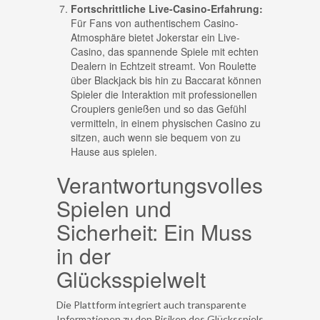
Fortschrittliche Live-Casino-Erfahrung:
Für Fans von authentischem Casino-
Atmosphäre bietet Jokerstar ein Live-
Casino, das spannende Spiele mit echten
Dealern in Echtzeit streamt. Von Roulette
über Blackjack bis hin zu Baccarat können
Spieler die Interaktion mit professionellen
Croupiers genießen und so das Gefühl
vermitteln, in einem physischen Casino zu
sitzen, auch wenn sie bequem von zu
Hause aus spielen.
Verantwortungsvolles
Spielen und
Sicherheit: Ein Muss
in der
Glücksspielwelt
Die Plattform integriert auch transparente
Informationen zu den Risiken des Glücksspiels