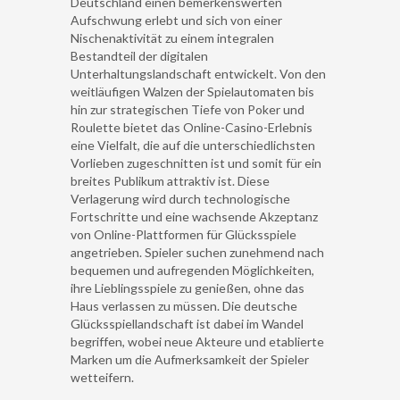
Deutschland einen bemerkenswerten
Aufschwung erlebt und sich von einer
Nischenaktivität zu einem integralen
Bestandteil der digitalen
Unterhaltungslandschaft entwickelt. Von den
weitläufigen Walzen der Spielautomaten bis
hin zur strategischen Tiefe von Poker und
Roulette bietet das Online-Casino-Erlebnis
eine Vielfalt, die auf die unterschiedlichsten
Vorlieben zugeschnitten ist und somit für ein
breites Publikum attraktiv ist. Diese
Verlagerung wird durch technologische
Fortschritte und eine wachsende Akzeptanz
von Online-Plattformen für Glücksspiele
angetrieben. Spieler suchen zunehmend nach
bequemen und aufregenden Möglichkeiten,
ihre Lieblingsspiele zu genießen, ohne das
Haus verlassen zu müssen. Die deutsche
Glücksspiellandschaft ist dabei im Wandel
begriffen, wobei neue Akteure und etablierte
Marken um die Aufmerksamkeit der Spieler
wetteifern.