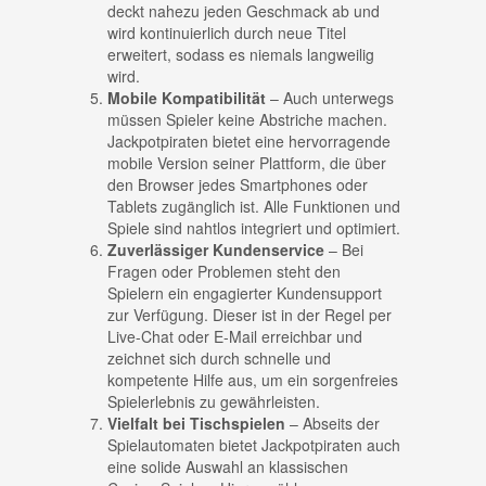
deckt nahezu jeden Geschmack ab und
wird kontinuierlich durch neue Titel
erweitert, sodass es niemals langweilig
wird.
Mobile Kompatibilität
– Auch unterwegs
müssen Spieler keine Abstriche machen.
Jackpotpiraten bietet eine hervorragende
mobile Version seiner Plattform, die über
den Browser jedes Smartphones oder
Tablets zugänglich ist. Alle Funktionen und
Spiele sind nahtlos integriert und optimiert.
Zuverlässiger Kundenservice
– Bei
Fragen oder Problemen steht den
Spielern ein engagierter Kundensupport
zur Verfügung. Dieser ist in der Regel per
Live-Chat oder E-Mail erreichbar und
zeichnet sich durch schnelle und
kompetente Hilfe aus, um ein sorgenfreies
Spielerlebnis zu gewährleisten.
Vielfalt bei Tischspielen
– Abseits der
Spielautomaten bietet Jackpotpiraten auch
eine solide Auswahl an klassischen