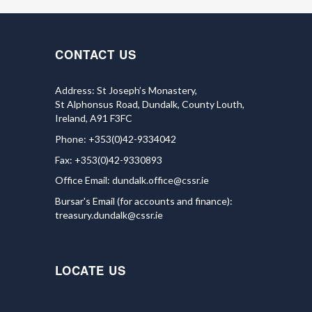
CONTACT US
Address: St Joseph’s Monastery,
St Alphonsus Road, Dundalk, County Louth,
Ireland, A91 F3FC
Phone: +353(0)42-9334042
Fax: +353(0)42-9330893
Office Email:
dundalk.office@cssr.ie
Bursar's Email (for accounts and finance):
treasury.dundalk@cssr.ie
LOCATE US