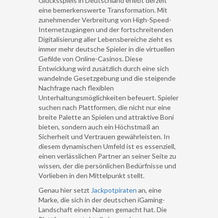
Glücksspiels in Deutschland erlebt derzeit
eine bemerkenswerte Transformation. Mit
zunehmender Verbreitung von High-Speed-
Internetzugängen und der fortschreitenden
Digitalisierung aller Lebensbereiche zieht es
immer mehr deutsche Spieler in die virtuellen
Gefilde von Online-Casinos. Diese
Entwicklung wird zusätzlich durch eine sich
wandelnde Gesetzgebung und die steigende
Nachfrage nach flexiblen
Unterhaltungsmöglichkeiten befeuert. Spieler
suchen nach Plattformen, die nicht nur eine
breite Palette an Spielen und attraktive Boni
bieten, sondern auch ein Höchstmaß an
Sicherheit und Vertrauen gewährleisten. In
diesem dynamischen Umfeld ist es essenziell,
einen verlässlichen Partner an seiner Seite zu
wissen, der die persönlichen Bedürfnisse und
Vorlieben in den Mittelpunkt stellt.
Genau hier setzt
Jackpotpiraten
an, eine
Marke, die sich in der deutschen iGaming-
Landschaft einen Namen gemacht hat. Die