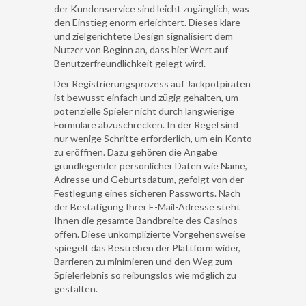
der Kundenservice sind leicht zugänglich, was
den Einstieg enorm erleichtert. Dieses klare
und zielgerichtete Design signalisiert dem
Nutzer von Beginn an, dass hier Wert auf
Benutzerfreundlichkeit gelegt wird.
Der Registrierungsprozess auf Jackpotpiraten
ist bewusst einfach und zügig gehalten, um
potenzielle Spieler nicht durch langwierige
Formulare abzuschrecken. In der Regel sind
nur wenige Schritte erforderlich, um ein Konto
zu eröffnen. Dazu gehören die Angabe
grundlegender persönlicher Daten wie Name,
Adresse und Geburtsdatum, gefolgt von der
Festlegung eines sicheren Passworts. Nach
der Bestätigung Ihrer E-Mail-Adresse steht
Ihnen die gesamte Bandbreite des Casinos
offen. Diese unkomplizierte Vorgehensweise
spiegelt das Bestreben der Plattform wider,
Barrieren zu minimieren und den Weg zum
Spielerlebnis so reibungslos wie möglich zu
gestalten.