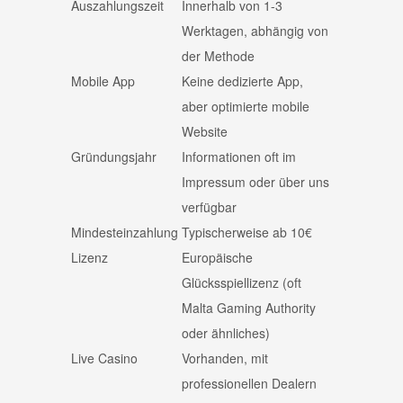
Auszahlungszeit
Innerhalb von 1-3
Werktagen, abhängig von
der Methode
Mobile App
Keine dedizierte App,
aber optimierte mobile
Website
Gründungsjahr
Informationen oft im
Impressum oder über uns
verfügbar
Mindesteinzahlung
Typischerweise ab 10€
Lizenz
Europäische
Glücksspiellizenz (oft
Malta Gaming Authority
oder ähnliches)
Live Casino
Vorhanden, mit
professionellen Dealern