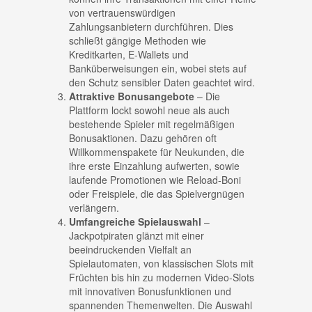
von vertrauenswürdigen
Zahlungsanbietern durchführen. Dies
schließt gängige Methoden wie
Kreditkarten, E-Wallets und
Banküberweisungen ein, wobei stets auf
den Schutz sensibler Daten geachtet wird.
Attraktive Bonusangebote
– Die
Plattform lockt sowohl neue als auch
bestehende Spieler mit regelmäßigen
Bonusaktionen. Dazu gehören oft
Willkommenspakete für Neukunden, die
ihre erste Einzahlung aufwerten, sowie
laufende Promotionen wie Reload-Boni
oder Freispiele, die das Spielvergnügen
verlängern.
Umfangreiche Spielauswahl
–
Jackpotpiraten glänzt mit einer
beeindruckenden Vielfalt an
Spielautomaten, von klassischen Slots mit
Früchten bis hin zu modernen Video-Slots
mit innovativen Bonusfunktionen und
spannenden Themenwelten. Die Auswahl