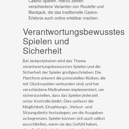
Casino-Spielen. Hierzu zählen
verschiedene Varianten von Roulette und
Blackjack, die das traditionelle Casino-
Erlebnis auch online erlebbar machen.
Verantwortungsbewusstes
Spielen und
Sicherheit
Bei Jackpotpiraten wird das Thema
verantwortungsbewusstes Spielen und die
Sicherheit der Spieler großgeschrieben. Die
Plattform erkennt die potenziellen Risiken, die
mit Glücksspielen verbunden sind, und hat
verschiedene Maßnahmen implementiert, um
sicherzustellen, dass das Spielen jederzeit
unter Kontrolle bleibt. Dies umfasst die
Möglichkeit, Einzahlungs-, Verlust- und
Sitzungslimits festzulegen, um die Ausgaben
zu begrenzen. Spieler können sich auch selbst
ausschließen, wenn sie das Gefühl haben,