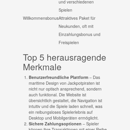
und verschiedenen
Spielen
Willkommensbonus
Attraktives Paket für
Neukunden, oft mit
Einzahlungsbonus und
Freispielen
Top 5 herausragende
Merkmale
Benutzerfreundliche Plattform
– Das
maritime Design von Jackpotpiraten ist
nicht nur optisch ansprechend, sondern
auch funktional. Die Website ist
übersichtlich gestaltet, die Navigation ist
intuitiv und die Spiele laden schnell, was
ein reibungsloses Spielerlebnis auf
Desktop und Mobilgeräten ermöglicht.
Sichere Zahlungsoptionen
– Spieler
können ihre Transaktionen mit einer Reihe