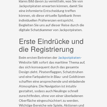
klares Bild davon zu vermitteln, was Sie von
Jackpotpiraten erwarten können, damit Sie
eine informierte Entscheidung treffen
können, ob diese virtuelle Spielbank Ihren
individuellen Präferenzen entspricht.
Begleiten Sie uns auf dieser Reise durch die
digitale Schatzkammer von Jackpotpiraten.
Erste Eindrücke und
die Registrierung
Beim ersten Betreten der
Jackpotpiraten
-
Website fällt sofort das maritime Thema auf,
das sich konsequent durch das gesamte
Design zieht. Piratenflaggen, Schatztruhen
und eine Farbpalette in Blau- und Goldtönen
schaffen eine ansprechende und einladende
Atmosphäre. Die Navigation ist intuitiv
gestaltet, sodass auch Neulinge schnell
zurechtfinden, ohne von einer überladenen
Oberfläche eingeschüchtert zu werden.
Wichtige Bereiche wie Spiele, Aktionen und