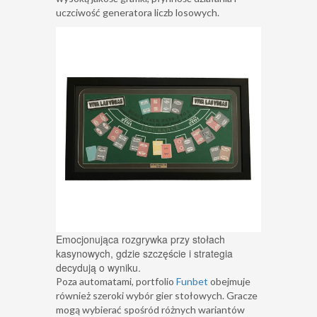
uczciwość generatora liczb losowych.
Emocjonująca rozgrywka przy stołach
kasynowych, gdzie szczęście i strategia
decydują o wyniku.
Poza automatami, portfolio
Funbet
obejmuje
również szeroki wybór gier stołowych. Gracze
mogą wybierać spośród różnych wariantów