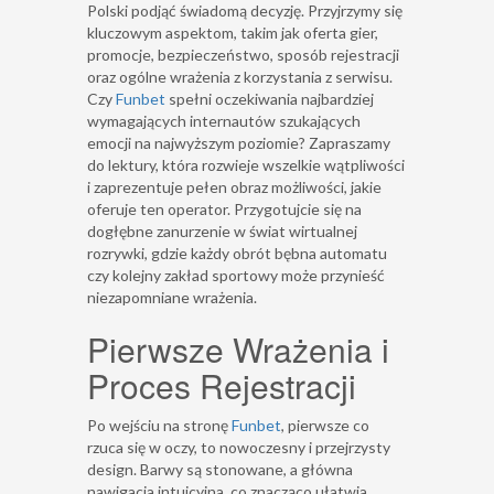
Polski podjąć świadomą decyzję. Przyjrzymy się
kluczowym aspektom, takim jak oferta gier,
promocje, bezpieczeństwo, sposób rejestracji
oraz ogólne wrażenia z korzystania z serwisu.
Czy
Funbet
spełni oczekiwania najbardziej
wymagających internautów szukających
emocji na najwyższym poziomie? Zapraszamy
do lektury, która rozwieje wszelkie wątpliwości
i zaprezentuje pełen obraz możliwości, jakie
oferuje ten operator. Przygotujcie się na
dogłębne zanurzenie w świat wirtualnej
rozrywki, gdzie każdy obrót bębna automatu
czy kolejny zakład sportowy może przynieść
niezapomniane wrażenia.
Pierwsze Wrażenia i
Proces Rejestracji
Po wejściu na stronę
Funbet
, pierwsze co
rzuca się w oczy, to nowoczesny i przejrzysty
design. Barwy są stonowane, a główna
nawigacja intuicyjna, co znacząco ułatwia