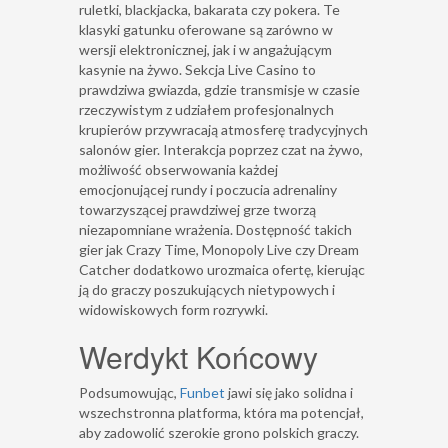
ruletki, blackjacka, bakarata czy pokera. Te
klasyki gatunku oferowane są zarówno w
wersji elektronicznej, jak i w angażującym
kasynie na żywo. Sekcja Live Casino to
prawdziwa gwiazda, gdzie transmisje w czasie
rzeczywistym z udziałem profesjonalnych
krupierów przywracają atmosferę tradycyjnych
salonów gier. Interakcja poprzez czat na żywo,
możliwość obserwowania każdej
emocjonującej rundy i poczucia adrenaliny
towarzyszącej prawdziwej grze tworzą
niezapomniane wrażenia. Dostępność takich
gier jak Crazy Time, Monopoly Live czy Dream
Catcher dodatkowo urozmaica ofertę, kierując
ją do graczy poszukujących nietypowych i
widowiskowych form rozrywki.
Werdykt Końcowy
Podsumowując,
Funbet
jawi się jako solidna i
wszechstronna platforma, która ma potencjał,
aby zadowolić szerokie grono polskich graczy.