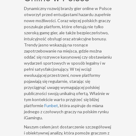
Dynamiczny rozwój branży gier online w Polsce
otworzył przed entuzjastami hazardu zupełnie
nowe możliwości. Coraz więcej polskich graczy
poszukuje platform, które oferują nie tylko
szeroką gamę gier, ale także bezpieczeństwo,
intuicyjność obsługi oraz atrakcyjne bonusy.
Trendy jasno wskazują na rosnące
zapotrzebowanie na miejsca, gdzie można
oddać się rozrywce kasynowej czy obstawianiu
wydarzeń sportowych w sposób legalny i w
pełni satysfakcjonujący. W tej wciąż
ewoluującej przestrzeni, nowe platformy
pojawiają się regularnie, starając się
przyciągnąć uwagę wymagającej polskiej
publiczności swoją unikalną ofertą. Właśnie w
tym kontekście warto przyjrzeć się bliżej
platformie
Funbet
, która aspiruje do miana
jednego z czołowych graczy na polskim rynku
iGamingu.
Naszym celem jest dostarczenie szczegółowej
i obiektywnej analizy, która pomoże graczom z