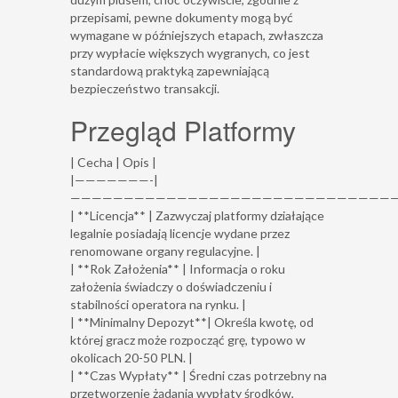
przepisami, pewne dokumenty mogą być
wymagane w późniejszych etapach, zwłaszcza
przy wypłacie większych wygranych, co jest
standardową praktyką zapewniającą
bezpieczeństwo transakcji.
Przegląd Platformy
| Cecha | Opis |
|———————-|
———————————————————————————————
| **Licencja** | Zazwyczaj platformy działające
legalnie posiadają licencje wydane przez
renomowane organy regulacyjne. |
| **Rok Założenia** | Informacja o roku
założenia świadczy o doświadczeniu i
stabilności operatora na rynku. |
| **Minimalny Depozyt**| Określa kwotę, od
której gracz może rozpocząć grę, typowo w
okolicach 20-50 PLN. |
| **Czas Wypłaty** | Średni czas potrzebny na
przetworzenie żądania wypłaty środków,