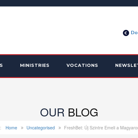
Do
S
MINISTRIES
VOCATIONS
NEWSLE
OUR
BLOG
Home
Uncategorised
FreshBet: Új Szintre Emeli a Magyaro