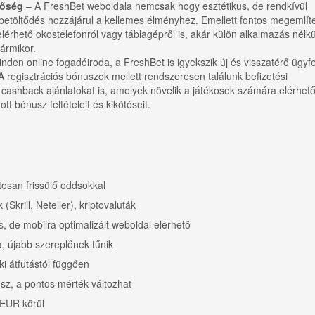
tőség
– A FreshBet weboldala nemcsak hogy esztétikus, de rendkívül
 betöltődés hozzájárul a kellemes élményhez. Emellett fontos megemlít
elérhető okostelefonról vagy táblagépről is, akár külön alkalmazás nélkü
ármikor.
nden online fogadóiroda, a FreshBet is igyekszik új és visszatérő ügyfe
 regisztrációs bónuszok mellett rendszeresen találunk befizetési
ashback ajánlatokat is, amelyek növelik a játékosok számára elérhető
t bónusz feltételeit és kikötéseit.
atosan frissülő oddsokkal
Skrill, Neteller), kriptovaluták
, de mobilra optimalizált weboldal elérhető
 újabb szereplőnek tűnik
ki átfutástól függően
usz, a pontos mérték változhat
 EUR körül