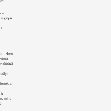
pet
z a
izsgáljuk
os
álat. Nem
számú
deklődésű
súlyt
ítenek a
 is
n, mint
b