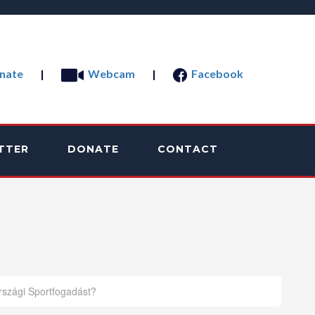
nate
|
Webcam
|
Facebook
TTER
DONATE
CONTACT
rszági Sportfogadást?