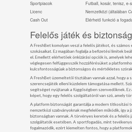
Sportpiacok
Futball, kosár, tenisz, e
Licenc
Nemzetközi (általában Cu
Cash Out
Elérhető funkció a foga
Felelős játék és biztonsá
A FreshBet komolyan veszi a felelős játékot, és számos e
szokásaikat. Ez magában foglalja a befizetési limitek b
el. Emellett elérhetőek önkizárási opciók is, amelyek l
véglegesen felfüggesszék hozzáférésüket a platformhoz,
kulcsfontosságúak a biztonságos és mértékletes szóra
A FreshBet üzemeltetői tisztában vannak azzal, hogy a 
szerencsejáték elleni küzdelem támogatása mellett. Szám
segítséget nyújtanak a függőségben szenvedőknek. Ez a
képet, hogy egy felelős szolgáltatóról van szó, amely törő
A platform biztonságát garantálja a modern titkosítási
nemzetközi szabványoknak megfelelően működik, így a já
biztonságban vannak. A törvényes keretek és a felelős
szolgáltatók esetében. A sportfogadás, mint tevékenysé
fogalmazódik, ezért kiemelten fontos, hogy a platformo