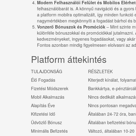
Modern Felhasználói Felület és Mobilos Elérhe
felhasználóbarát is. A könnyű navigáció és a gyors
a platform mobilra optimalizált, így minden funkció 
nagymértékben megkönnyíti a fogadást bárhol és b
Vonzerő Bónuszok és Promóciók
– Mint szinte mi
különféle bónuszokkal és promóciókkal jutalmazni. A
kedvezményeket, ingyenes fogadásokat, vagy akár c
Fontos azonban mindig figyelmesen elolvasni az adot
Platform áttekintés
TULAJDONSÁG
RÉSZLETEK
Élő Fogadás
Kiterjedt kínálat, folyam
Fizetési Módszerek
Bankkártya, e-pénztárcák (
Mobil Alkalmazás
Nincs dedikált alkalmazás
Alapítás Éve
Nincs pontosan megadva,
Kifizetési Idő
Általában 24-72 óra, ban
Üdvözlő Bónusz
Általában befizetési bón
Minimális Befizetés
Változó, általában 10-20