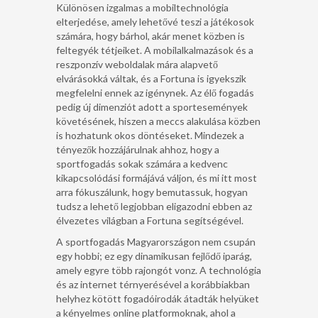
Különösen izgalmas a mobiltechnológia
elterjedése, amely lehetővé teszi a játékosok
számára, hogy bárhol, akár menet közben is
feltegyék tétjeiket. A mobilalkalmazások és a
reszponzív weboldalak mára alapvető
elvárásokká váltak, és a Fortuna is igyekszik
megfelelni ennek az igénynek. Az élő fogadás
pedig új dimenziót adott a sportesemények
követésének, hiszen a meccs alakulása közben
is hozhatunk okos döntéseket. Mindezek a
tényezők hozzájárulnak ahhoz, hogy a
sportfogadás sokak számára a kedvenc
kikapcsolódási formájává váljon, és mi itt most
arra fókuszálunk, hogy bemutassuk, hogyan
tudsz a lehető legjobban eligazodni ebben az
élvezetes világban a Fortuna segítségével.
A sportfogadás Magyarországon nem csupán
egy hobbi; ez egy dinamikusan fejlődő iparág,
amely egyre több rajongót vonz. A technológia
és az internet térnyerésével a korábbiakban
helyhez kötött fogadóirodák átadták helyüket
a kényelmes online platformoknak, ahol a