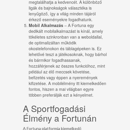
megtalálhatja a kedvencét. A különböző
ligák és bajnokságok választéka is
lenyűgöző, így a világ minden tájáról
érkező eseményekre fogadhatunk.
Mobil Alkalmazás
– A Fortuna egy
dedikált mobilalkalmazást is kínál, amely
tökéletes szinkronban van a weboldallal,
de optimalizáltan működik
okostelefonokon és táblagépeken is. Ez
lehetővé teszi a játékosoknak, hogy bárhol
és bármikor fogadhassanak,
hozzáférjenek az összes funkcióhoz, mint
például az élő meccsek követése,
befizetés vagy éppen a nyeremények
kifizetése. A mobilélmény itt kiemelkedően
fontos, hiszen a mai világban egyre
többen preferálják ezt a kényelmet.
A Sportfogadási
Élmény a Fortunán
A Fortuna platformja kiemelkedő