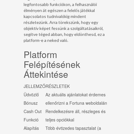
legfontosabb funkciókon, a felhasználói
élményen át egészen a felelős játékkal
kapcsolatos tudnivalókig mindent
részletezünk. Arra törekszünk, hogy egy
objektív képet fessünk a szolgáltatásaikról,
segítve téged abban, hogy eldönthesd, ez a
platform-e a neked való.
Platform
Felépítésének
Áttekintése
JELLEMZŐ
RÉSZLETEK
Üdvözlő
Az aktuális ajánlatokat érdemes
Bónusz
ellenőrizni a Fortuna weboldalán
Cash Out
Rendelkezésre áll, részleges és
Funkció
teljes opciókkal
Alapítás
Több évtizedes tapasztalat (a