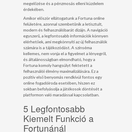
megelőzése és a pénzmosás elleni küzdelem
érdekében.
Amikor először ellátogatunk a Fortuna online
felületére, azonnal szembetűnik a letisztult,
modern és felhasználóbarát dizájn. A navigáció
egyszerű, a legfontosabb információk könnyen
elérhetőek, ami megkönnyíti az új felhasználók
számára is a tájékozódást. A színséma
kellemes, nem vonja el a figyelmet a lényegről,
és általánosságban elmondható, hogy a
Fortuna komoly hangsúlyt fektetett a
felhasználói élmény maximalizálására. Ez a
pozitív első benyomás rendkívül fontos egy
online fogadóiroda esetében, hiszen ez
sokban befolyásolja a játékosok döntését a
platformon való maradással kapcsolatban.
5 Legfontosabb
Kiemelt Funkció a
Fortunánál