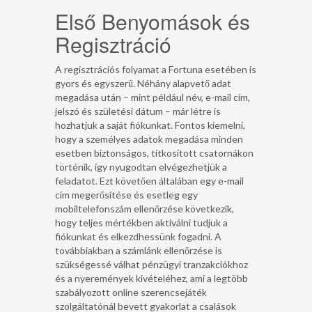
Első Benyomások és
Regisztráció
A regisztrációs folyamat a Fortuna esetében is
gyors és egyszerű. Néhány alapvető adat
megadása után – mint például név, e-mail cím,
jelszó és születési dátum – már létre is
hozhatjuk a saját fiókunkat. Fontos kiemelni,
hogy a személyes adatok megadása minden
esetben biztonságos, titkosított csatornákon
történik, így nyugodtan elvégezhetjük a
feladatot. Ezt követően általában egy e-mail
cím megerősítése és esetleg egy
mobiltelefonszám ellenőrzése következik,
hogy teljes mértékben aktiválni tudjuk a
fiókunkat és elkezdhessünk fogadni. A
továbbiakban a számlánk ellenőrzése is
szükségessé válhat pénzügyi tranzakciókhoz
és a nyeremények kivételéhez, ami a legtöbb
szabályozott online szerencsejáték
szolgáltatónál bevett gyakorlat a csalások