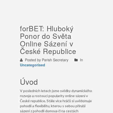
forBET: Hluboký
Ponor do Světa
Online Sázení v
České Republice
Posted by Parish Secretary
In
Uncategorised
Úvod
V posledních letech jsme svědky dynamického
rozvoje a rostoucí popularity online sázení v
České republice. Stále více hráčů si uvědomuje
pohodlí a flexibilitu, kterou s sebou přináší
sázení z pohodlí domova či na cestách