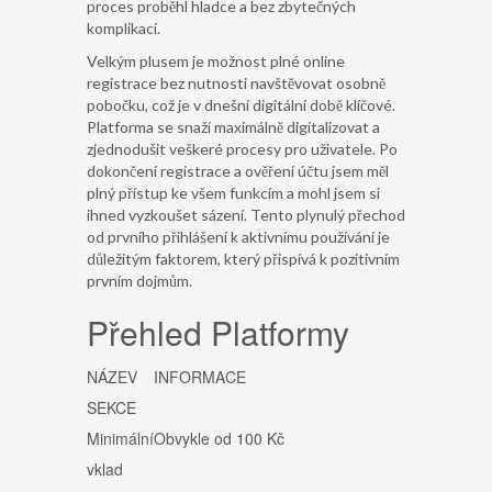
proces proběhl hladce a bez zbytečných
komplikací.
Velkým plusem je možnost plné online
registrace bez nutnosti navštěvovat osobně
pobočku, což je v dnešní digitální době klíčové.
Platforma se snaží maximálně digitalizovat a
zjednodušit veškeré procesy pro uživatele. Po
dokončení registrace a ověření účtu jsem měl
plný přístup ke všem funkcím a mohl jsem si
ihned vyzkoušet sázení. Tento plynulý přechod
od prvního přihlášení k aktivnímu používání je
důležitým faktorem, který přispívá k pozitivním
prvním dojmům.
Přehled Platformy
NÁZEV
INFORMACE
SEKCE
Minimální
Obvykle od 100 Kč
vklad