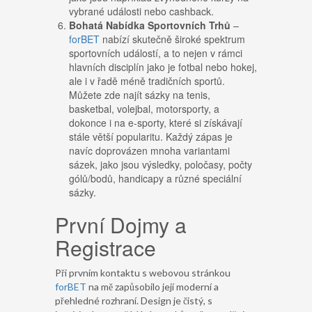
vybrané události nebo cashback.
Bohatá Nabídka Sportovních Trhů
–
forBET
nabízí skutečně široké spektrum
sportovních událostí, a to nejen v rámci
hlavních disciplín jako je fotbal nebo hokej,
ale i v řadě méně tradičních sportů.
Můžete zde najít sázky na tenis,
basketbal, volejbal, motorsporty, a
dokonce i na e-sporty, které si získávají
stále větší popularitu. Každý zápas je
navíc doprovázen mnoha variantami
sázek, jako jsou výsledky, poločasy, počty
gólů/bodů, handicapy a různé speciální
sázky.
První Dojmy a
Registrace
Při prvním kontaktu s webovou stránkou
forBET
na mě zapůsobilo její moderní a
přehledné rozhraní. Design je čistý, s