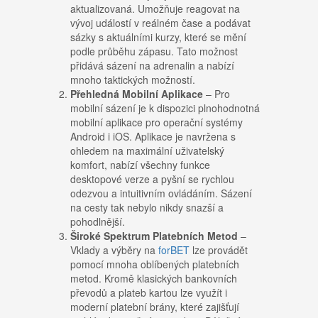
aktualizovaná. Umožňuje reagovat na
vývoj událostí v reálném čase a podávat
sázky s aktuálními kurzy, které se mění
podle průběhu zápasu. Tato možnost
přidává sázení na adrenalin a nabízí
mnoho taktických možností.
Přehledná Mobilní Aplikace
– Pro
mobilní sázení je k dispozici plnohodnotná
mobilní aplikace pro operační systémy
Android i iOS. Aplikace je navržena s
ohledem na maximální uživatelský
komfort, nabízí všechny funkce
desktopové verze a pyšní se rychlou
odezvou a intuitivním ovládáním. Sázení
na cesty tak nebylo nikdy snazší a
pohodlnější.
Široké Spektrum Platebních Metod
–
Vklady a výběry na
forBET
lze provádět
pomocí mnoha oblíbených platebních
metod. Kromě klasických bankovních
převodů a plateb kartou lze využít i
moderní platební brány, které zajišťují