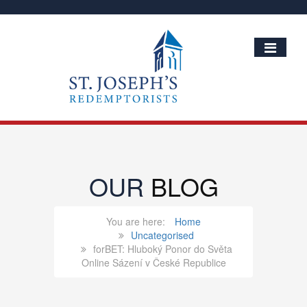
OUR
BLOG
Home
Uncategorised
forBET: Hluboký Ponor do Světa
Online Sázení v České Republice