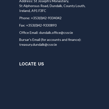
Address: St Joseph’s Monastery,
St Alphonsus Road, Dundalk, County Louth,
Ireland, A91 F3FC
Phone: +353(0)42-9334042
Fax: +353(0)42-9330893
Office Email:
dundalk.office@cssr.ie
Bursar's Email (for accounts and finance):
treasury.dundalk@cssr.ie
LOCATE US