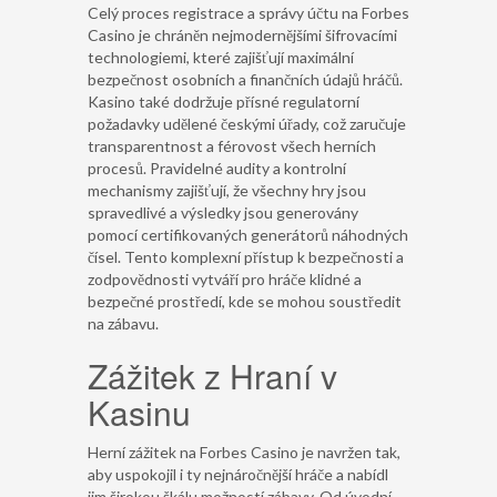
Celý proces registrace a správy účtu na Forbes
Casino je chráněn nejmodernějšími šifrovacími
technologiemi, které zajišťují maximální
bezpečnost osobních a finančních údajů hráčů.
Kasino také dodržuje přísné regulatorní
požadavky udělené českými úřady, což zaručuje
transparentnost a férovost všech herních
procesů. Pravidelné audity a kontrolní
mechanismy zajišťují, že všechny hry jsou
spravedlivé a výsledky jsou generovány
pomocí certifikovaných generátorů náhodných
čísel. Tento komplexní přístup k bezpečnosti a
zodpovědnosti vytváří pro hráče klidné a
bezpečné prostředí, kde se mohou soustředit
na zábavu.
Zážitek z Hraní v
Kasinu
Herní zážitek na Forbes Casino je navržen tak,
aby uspokojil i ty nejnáročnější hráče a nabídl
jim širokou škálu možností zábavy. Od úvodní