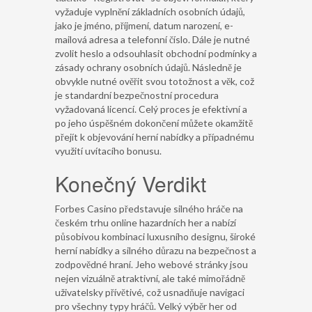
vyžaduje vyplnění základních osobních údajů,
jako je jméno, příjmení, datum narození, e-
mailová adresa a telefonní číslo. Dále je nutné
zvolit heslo a odsouhlasit obchodní podmínky a
zásady ochrany osobních údajů. Následně je
obvykle nutné ověřit svou totožnost a věk, což
je standardní bezpečnostní procedura
vyžadovaná licencí. Celý proces je efektivní a
po jeho úspěšném dokončení můžete okamžitě
přejít k objevování herní nabídky a případnému
využití uvítacího bonusu.
Konečný Verdikt
Forbes Casino představuje silného hráče na
českém trhu online hazardních her a nabízí
působivou kombinaci luxusního designu, široké
herní nabídky a silného důrazu na bezpečnost a
zodpovědné hraní. Jeho webové stránky jsou
nejen vizuálně atraktivní, ale také mimořádně
uživatelsky přívětivé, což usnadňuje navigaci
pro všechny typy hráčů. Velký výběr her od