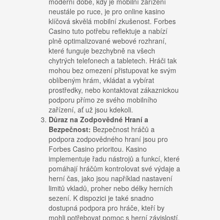
moderní době, kdy je mobilní zařízení
neustále po ruce, je pro online kasino
klíčová skvělá mobilní zkušenost. Forbes
Casino tuto potřebu reflektuje a nabízí
plně optimalizované webové rozhraní,
které funguje bezchybně na všech
chytrých telefonech a tabletech. Hráči tak
mohou bez omezení přistupovat ke svým
oblíbeným hrám, vkládat a vybírat
prostředky, nebo kontaktovat zákaznickou
podporu přímo ze svého mobilního
zařízení, ať už jsou kdekoli.
Důraz na Zodpovědné Hraní a
Bezpečnost:
Bezpečnost hráčů a
podpora zodpovědného hraní jsou pro
Forbes Casino prioritou. Kasino
implementuje řadu nástrojů a funkcí, které
pomáhají hráčům kontrolovat své výdaje a
herní čas, jako jsou například nastavení
limitů vkladů, proher nebo délky herních
sezení. K dispozici je také snadno
dostupná podpora pro hráče, kteří by
mohli potřebovat pomoc s herní závislostí,