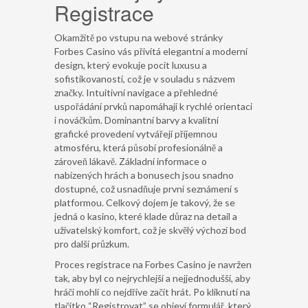
Registrace
Okamžitě po vstupu na webové stránky
Forbes Casino vás přivítá elegantní a moderní
design, který evokuje pocit luxusu a
sofistikovanosti, což je v souladu s názvem
značky. Intuitivní navigace a přehledné
uspořádání prvků napomáhají k rychlé orientaci
i nováčkům. Dominantní barvy a kvalitní
grafické provedení vytvářejí příjemnou
atmosféru, která působí profesionálně a
zároveň lákavě. Základní informace o
nabízených hrách a bonusech jsou snadno
dostupné, což usnadňuje první seznámení s
platformou. Celkový dojem je takový, že se
jedná o kasino, které klade důraz na detail a
uživatelský komfort, což je skvělý výchozí bod
pro další průzkum.
Proces registrace na Forbes Casino je navržen
tak, aby byl co nejrychlejší a nejjednodušší, aby
hráči mohli co nejdříve začít hrát. Po kliknutí na
tlačítko “Registrovat” se objeví formulář, který