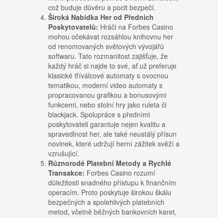
což buduje důvěru a pocit bezpečí.
Široká Nabídka Her od Předních
Poskytovatelů:
Hráči na Forbes Casino
mohou očekávat rozsáhlou knihovnu her
od renomovaných světových vývojářů
softwaru. Tato rozmanitost zajišťuje, že
každý hráč si najde to své, ať už preferuje
klasické tříválcové automaty s ovocnou
tematikou, moderní video automaty s
propracovanou grafikou a bonusovými
funkcemi, nebo stolní hry jako ruleta či
blackjack. Spolupráce s předními
poskytovateli garantuje nejen kvalitu a
spravedlnost her, ale také neustálý přísun
novinek, které udržují herní zážitek svěží a
vzrušující.
Různorodé Platební Metody a Rychlé
Transakce:
Forbes Casino rozumí
důležitosti snadného přístupu k finančním
operacím. Proto poskytuje širokou škálu
bezpečných a spolehlivých platebních
metod, včetně běžných bankovních karet,