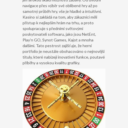
navigace přes výběr své oblíbené hry až po
samotný průběh hry, vše je hladké a intuitivní.
Kasino si zakládá na tom, aby zákazníci měli
přístup k nejlepším hrám na trhu, a proto
spolupracuje s předními světovými
poskytovateli softwaru, jako jsou NetEnt,
Play’n GO, Synot Games, Kajot a mnoha
dalšími. Tato pestrost zajišťuje, že herní
portfolio je neustále obohacováno o nejnovější
tituly, které nabízejí inovativní funkce, poutavé
příběhy a vysokou kvalitu grafiky.