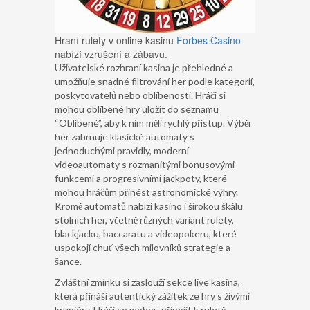
Hraní rulety v online kasinu
Forbes Casino
nabízí vzrušení a zábavu.
Uživatelské rozhraní kasina je přehledné a
umožňuje snadné filtrování her podle kategorií,
poskytovatelů nebo oblíbenosti. Hráči si
mohou oblíbené hry uložit do seznamu
“Oblíbené”, aby k nim měli rychlý přístup. Výběr
her zahrnuje klasické automaty s
jednoduchými pravidly, moderní
videoautomaty s rozmanitými bonusovými
funkcemi a progresivními jackpoty, které
mohou hráčům přinést astronomické výhry.
Kromě automatů nabízí kasino i širokou škálu
stolních her, včetně různých variant rulety,
blackjacku, baccaratu a videopokeru, které
uspokojí chuť všech milovníků strategie a
šance.
Zvláštní zmínku si zaslouží sekce live kasina,
která přináší autentický zážitek ze hry s živými
krupiéry. Hráči se mohou připojit k ruletě,