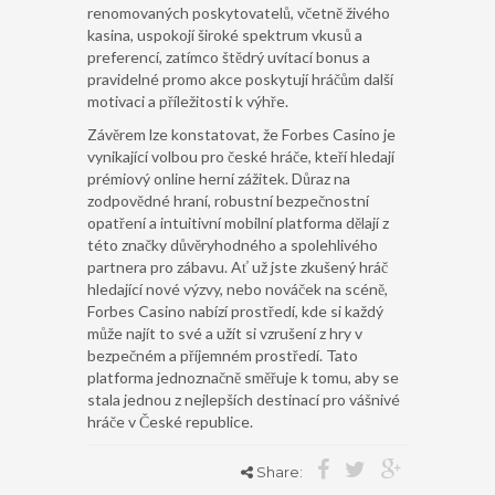
renomovaných poskytovatelů, včetně živého
kasina, uspokojí široké spektrum vkusů a
preferencí, zatímco štědrý uvítací bonus a
pravidelné promo akce poskytují hráčům další
motivaci a příležitosti k výhře.
Závěrem lze konstatovat, že Forbes Casino je
vynikající volbou pro české hráče, kteří hledají
prémiový online herní zážitek. Důraz na
zodpovědné hraní, robustní bezpečnostní
opatření a intuitivní mobilní platforma dělají z
této značky důvěryhodného a spolehlivého
partnera pro zábavu. Ať už jste zkušený hráč
hledající nové výzvy, nebo nováček na scéně,
Forbes Casino nabízí prostředí, kde si každý
může najít to své a užít si vzrušení z hry v
bezpečném a příjemném prostředí. Tato
platforma jednoznačně směřuje k tomu, aby se
stala jednou z nejlepších destinací pro vášnivé
hráče v České republice.
Share: