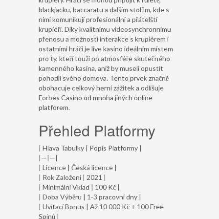
blackjacku, baccaratu a dalším stolům, kde s
nimi komunikují profesionální a přátelští
krupiéři. Díky kvalitnímu videosynchronnímu
přenosu a možnosti interakce s krupiérem i
ostatními hráči je live kasino ideálním místem
pro ty, kteří touží po atmosféře skutečného
kamenného kasina, aniž by museli opustit
pohodlí svého domova. Tento prvek značně
obohacuje celkový herní zážitek a odlišuje
Forbes Casino od mnoha jiných online
platforem.
Přehled Platformy
| Hlava Tabulky | Popis Platformy |
|—|—|
| Licence | Česká licence |
| Rok Založení | 2021 |
| Minimální Vklad | 100 Kč |
| Doba Výběru | 1-3 pracovní dny |
| Uvítací Bonus | Až 10 000 Kč + 100 Free
Spinů |