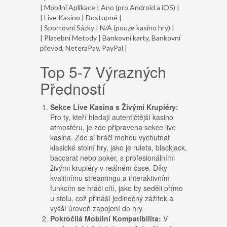
| Mobilní Aplikace | Ano (pro Android a iOS) |
| Live Kasino | Dostupné |
| Sportovní Sázky | N/A (pouze kasino hry) |
| Platební Metody | Bankovní karty, Bankovní
převod, NeteraPay, PayPal |
Top 5-7 Výrazných
Předností
Sekce Live Kasina s Živými Krupiéry:
Pro ty, kteří hledají autentičtější kasino
atmosféru, je zde připravena sekce live
kasina. Zde si hráči mohou vychutnat
klasické stolní hry, jako je ruleta, blackjack,
baccarat nebo poker, s profesionálními
živými krupiéry v reálném čase. Díky
kvalitnímu streamingu a interaktivním
funkcím se hráči cítí, jako by seděli přímo
u stolu, což přináší jedinečný zážitek a
vyšší úroveň zapojení do hry.
Pokročilá Mobilní Kompatibilita:
V