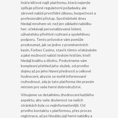
hráče klíčové najít platformu, která nejenže
splňuje přísné regulatorní požadavky, ale
zároveň nabízí prvotřídní zábavu, bezpečnost a
profesionální přístup. Spotřebitelé dnes
hledají mnohem víc než jen základní nabídku
her; očekávají personalizovaná řešení,
uživatelsky přívětivé rozhraní a spolehlivou
podporu. Tento průvodce vám pomůže
prozkoumat, jak se jedno z prominentních
kasin, Forbes Casino, staví k těmto očekáváním
a jaké možnosti nabízí českým hráčům, kteří
hledají kvalitu a důvěru. Poskytneme vám
komplexní přehled jeho služeb, od prvního
dojmu až po jeho hlavní přednosti a celkové
hodnocení, abyste se mohli informovaně
rozhodnout, zda je tato platforma tím pravým
místem pro vaše herní dobrodružství.
Věnujeme se detailnímu zhodnocení každého
aspektu, aby vaše zkušenost na našich
stránkách byla co nejinformativnější. Od
prvního kontaktu s platformou, přes proces
registrace, až po hloubku její herní nabídky a