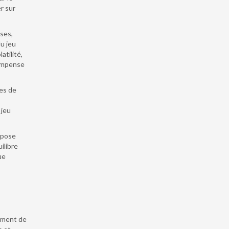
r sur
ises,
du jeu
atilité,
compense
nes de
 jeu
opose
ilibre
ue
nement de