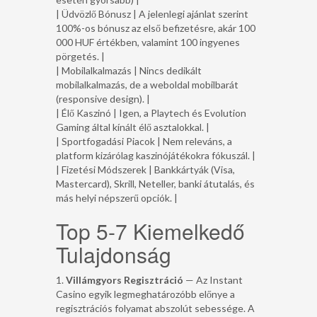
| Üdvözlő Bónusz | A jelenlegi ajánlat szerint
100%-os bónusz az első befizetésre, akár 100
000 HUF értékben, valamint 100 ingyenes
pörgetés. |
| Mobilalkalmazás | Nincs dedikált
mobilalkalmazás, de a weboldal mobilbarát
(responsive design). |
| Élő Kaszinó | Igen, a Playtech és Evolution
Gaming által kínált élő asztalokkal. |
| Sportfogadási Piacok | Nem releváns, a
platform kizárólag kaszinójátékokra fókuszál. |
| Fizetési Módszerek | Bankkártyák (Visa,
Mastercard), Skrill, Neteller, banki átutalás, és
más helyi népszerű opciók. |
Top 5-7 Kiemelkedő
Tulajdonság
1.
Villámgyors Regisztráció
— Az Instant
Casino egyik legmeghatározóbb előnye a
regisztrációs folyamat abszolút sebessége. A