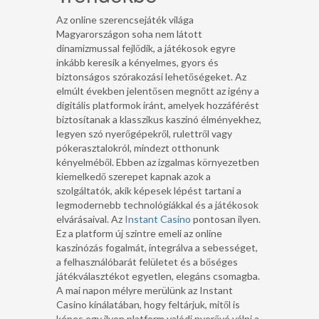
Az online szerencsejáték világa
Magyarországon soha nem látott
dinamizmussal fejlődik, a játékosok egyre
inkább keresik a kényelmes, gyors és
biztonságos szórakozási lehetőségeket. Az
elmúlt években jelentősen megnőtt az igény a
digitális platformok iránt, amelyek hozzáférést
biztosítanak a klasszikus kaszinó élményekhez,
legyen szó nyerőgépekről, rulettről vagy
pókerasztalokról, mindezt otthonunk
kényelméből. Ebben az izgalmas környezetben
kiemelkedő szerepet kapnak azok a
szolgáltatók, akik képesek lépést tartani a
legmodernebb technológiákkal és a játékosok
elvárásaival. Az
Instant Casino
pontosan ilyen.
Ez a platform új szintre emeli az online
kaszinózás fogalmát, integrálva a sebességet,
a felhasználóbarát felületet és a bőséges
játékválasztékot egyetlen, elegáns csomagba.
A mai napon mélyre merülünk az Instant
Casino kínálatában, hogy feltárjuk, mitől is
képes egy ilyen platform valódi nyerővé válni a