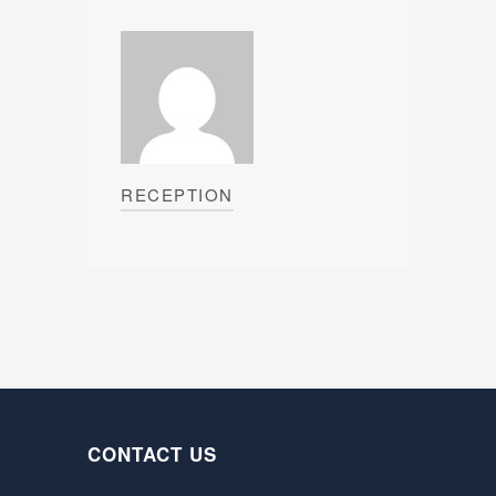
RECEPTION
CONTACT US