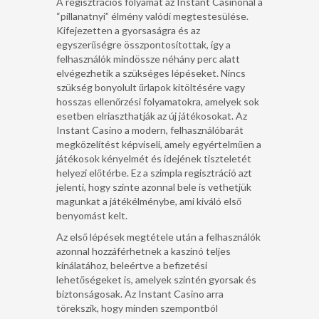
A regisztrációs folyamat az Instant Casinónál a
“pillanatnyi” élmény valódi megtestesülése.
Kifejezetten a gyorsaságra és az
egyszerűségre összpontosítottak, így a
felhasználók mindössze néhány perc alatt
elvégezhetik a szükséges lépéseket. Nincs
szükség bonyolult űrlapok kitöltésére vagy
hosszas ellenőrzési folyamatokra, amelyek sok
esetben elriaszthatják az új játékosokat. Az
Instant Casino a modern, felhasználóbarát
megközelítést képviseli, amely egyértelműen a
játékosok kényelmét és idejének tiszteletét
helyezi előtérbe. Ez a szimpla regisztráció azt
jelenti, hogy szinte azonnal bele is vethetjük
magunkat a játékélménybe, ami kiváló első
benyomást kelt.
Az első lépések megtétele után a felhasználók
azonnal hozzáférhetnek a kaszinó teljes
kínálatához, beleértve a befizetési
lehetőségeket is, amelyek szintén gyorsak és
biztonságosak. Az Instant Casino arra
törekszik, hogy minden szempontból