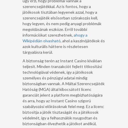
úgy érzi, hogy problémái vannak a
szerencsejátékkal. Az is fontos, hogy a
játékosok tisztában legyenek azzal, hogy a
szerencsejáték elsősorban szórakozás kell,
hogy legyen, és nem pedig anyagi problémák
megoldásának eszköze. Erről további
információkat szerezhetnek,
ahogy a
Wikipédián olvasható
, ahol a kaszinójátékok és
azok kulturális háttere is részletesen
tárgyalásra kerül.
A biztonság terén az Instant Casino kiválóan
teljesít. Minden tranzakciót fejlett titkosítási
technológiával védenek, így a játékosok
személyes és pénzügyi adatai mindig
biztonságban vannak. A Máltai Szerencsejáték
Hatóság (MGA) által kibocsátott licenc
garanciát jelent a platform megbízhatóságára
és arra, hogy az Instant Casino szigorú
szabályozási előírásoknak felel meg. Ez a licenc
biztosítja a játék tisztaságát és a játékosok
védelmét, így a felhasználók nyugodtan és
biztonságban élvezhetik a játékot anélkül,