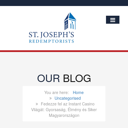
OUR
BLOG
Home
Uncategorised
Fedezze fel az Instant Casino
Világát: Gyorsaság, Élmény és Siker
Magyarországon