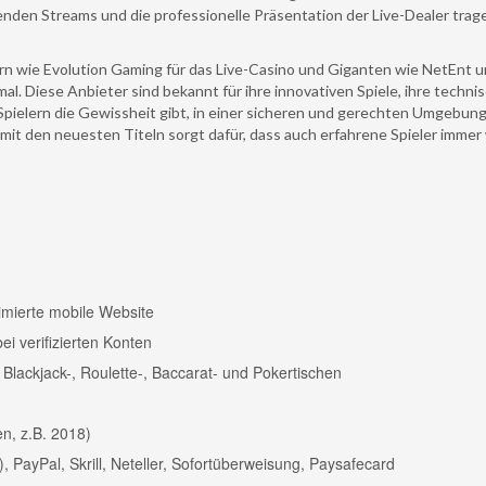
enden Streams und die professionelle Präsentation der Live-Dealer trag
rn wie Evolution Gaming für das Live-Casino und Giganten wie NetEnt 
mal. Diese Anbieter sind bekannt für ihre innovativen Spiele, ihre techni
Spielern die Gewissheit gibt, in einer sicheren und gerechten Umgebung
 mit den neuesten Titeln sorgt dafür, dass auch erfahrene Spieler immer
imierte mobile Website
i verifizierten Konten
Blackjack-, Roulette-, Baccarat- und Pokertischen
en, z.B. 2018)
), PayPal, Skrill, Neteller, Sofortüberweisung, Paysafecard