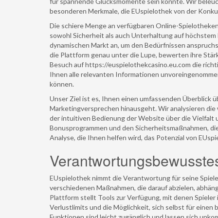
für spannende Glücksmomente sein könnte. Wir beleuch
besonderen Merkmale, die EUspielothek von der Konku
Die schiere Menge an verfügbaren Online-Spielotheken 
sowohl Sicherheit als auch Unterhaltung auf höchstem Ni
dynamischen Markt an, um den Bedürfnissen anspruchsv
die Plattform genau unter die Lupe, bewerten ihre Stä
Besuch auf https://euspielothekcasino.eu.com die richti
Ihnen alle relevanten Informationen unvoreingenommen 
können.
Unser Ziel ist es, Ihnen einen umfassenden Überblick ü
Marketingversprechen hinausgeht. Wir analysieren die
der intuitiven Bedienung der Website über die Vielfalt
Bonusprogrammen und den Sicherheitsmaßnahmen, die zu
Analyse, die Ihnen helfen wird, das Potenzial von EUsp
Verantwortungsbewusstes
EUspielothek nimmt die Verantwortung für seine Spieler 
verschiedenen Maßnahmen, die darauf abzielen, abhängi
Plattform stellt Tools zur Verfügung, mit denen Spieler 
Verlustlimits und die Möglichkeit, sich selbst für ein
Funktionen sind leicht zugänglich und lassen sich unko