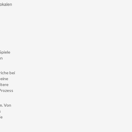
lokalen
Spiele
en
riche bei
 eine
itere
Prozess
m. Von
s
ie