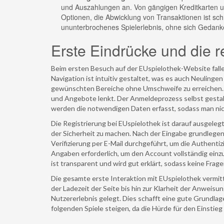
und Auszahlungen an. Von gängigen Kreditkarten un
Optionen, die Abwicklung von Transaktionen ist schn
ununterbrochenes Spielerlebnis, ohne sich Gedank
Erste Eindrücke und die 
Beim ersten Besuch auf der EUspielothek-Website falle
Navigation ist intuitiv gestaltet, was es auch Neulinge
gewünschten Bereiche ohne Umschweife zu erreichen. D
und Angebote lenkt. Der Anmeldeprozess selbst gestalt
werden die notwendigen Daten erfasst, sodass man nicht
Die Registrierung bei EUspielothek ist darauf ausgeleg
der Sicherheit zu machen. Nach der Eingabe grundlegen
Verifizierung per E-Mail durchgeführt, um die Authenti
Angaben erforderlich, um den Account vollständig einz
ist transparent und wird gut erklärt, sodass keine Frag
Die gesamte erste Interaktion mit EUspielothek vermitt
der Ladezeit der Seite bis hin zur Klarheit der Anwei
Nutzererlebnis gelegt. Dies schafft eine gute Grundlag
folgenden Spiele steigen, da die Hürde für den Einstieg