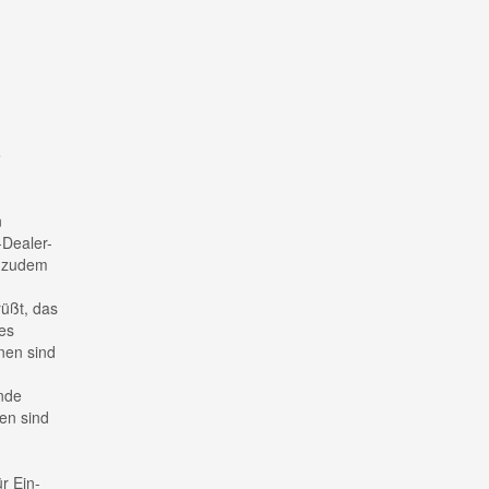
e
n
-Dealer-
gt zudem
üßt, das
es
nen sind
ende
en sind
r Ein-