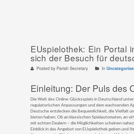
EUspielothek: Ein Portal 
sich der Besuch für deuts
Posted by Parish Secretary
In
Uncategoris
Einleitung: Der Puls des 
Die Welt des Online-Glücksspiels in Deutschland unter
regulatorischen Anpassungen und dem wachsenden Appet
Deutsche entdecken die Bequemlichkeit, die Vielfalt un
bieten haben. Ob an klassischen Spielautomaten, an vir
mit echten Dealern – die Möglichkeiten scheinen nahezu
Einblick in das Angebot von EUspielothek geben und Ihn