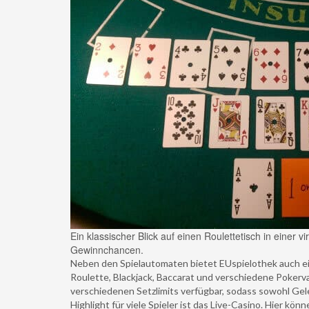
Ein klassischer Blick auf einen Roulettetisch in einer 
Gewinnchancen.
Neben den Spielautomaten bietet EUspielothek auch ein
Roulette, Blackjack, Baccarat und verschiedene Pokerv
verschiedenen Setzlimits verfügbar, sodass sowohl Gel
Highlight für viele Spieler ist das Live-Casino. Hier kö