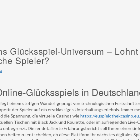
ins Glücksspiel-Universum – Lohnt
che Spieler?
ed
Online-Glücksspiels in Deutschla
liegt einem stetigen Wandel, geprägt von technologischen Fortschritte
it der Spieler auf ein erstklassiges Unterhaltungserlebnis. Immer m
d die Spannung, die virtuelle Casinos wie
https://euspielothekcasino.eu
tuellen Tischen mit Black Jack und Roulette, oder im aufregenden Live-
 unbegrenzt. Dieser detaillierte Erfahrungsbericht soll Ihnen einen tie
en helfen zu entscheiden, ob diese Plattform Ihr nächstes digitales Spi