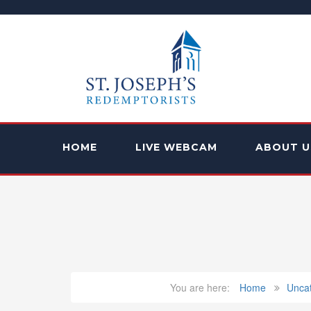
HOME
LIVE WEBCAM
ABOUT U
Home
Uncat