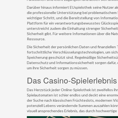
Darüber hinaus informiert EUspielothek seine Nutzer akt
die professionelle Unterstützung bei problematischem S
wichtiger Schritt, und die Bereitstellung von Informa
Plattform für ein verantwortungsbewusstes Glücksspie
unterstreicht zudem die Einhaltung strenger Sicherhei
Sicherheit gibt. Für weitere Informationen über die N
Ressource.
Die Sicherheit der persönlichen Daten und finanziellen
fortschrittliche Verschlüsselungstechnologien, um sic
Speicherung geschützt sind. Regelmäßige Sicherheitsüb
Datenschutz und Informationssicherheit sorgen dafür, d
um ihre Sicherheit sorgen zu müssen.
Das Casino-Spielerlebnis
Das Herzstück jeder Online-Spielothek ist zweifellos i
Spielautomaten ist schier endlos und deckt eine enor
der Suche nach klassischen Früchteslots, modernen Vid
potenziell Lebens verändernde Summen auszahlen können
visuell ansprechendes Erlebnis, das durch hochwertige