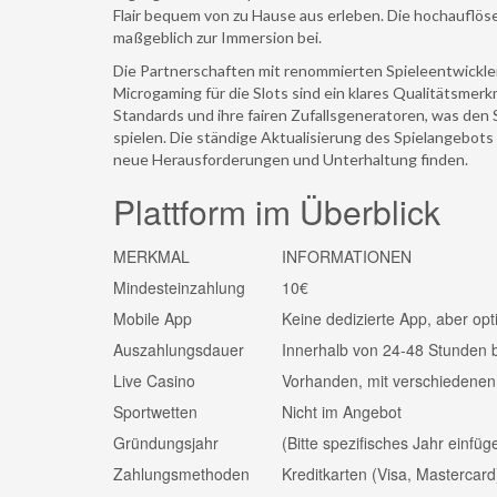
Flair bequem von zu Hause aus erleben. Die hochauflös
maßgeblich zur Immersion bei.
Die Partnerschaften mit renommierten Spieleentwickle
Microgaming für die Slots sind ein klares Qualitätsmerk
Standards und ihre fairen Zufallsgeneratoren, was den 
spielen. Die ständige Aktualisierung des Spielangebots
neue Herausforderungen und Unterhaltung finden.
Plattform im Überblick
MERKMAL
INFORMATIONEN
Mindesteinzahlung
10€
Mobile App
Keine dedizierte App, aber opt
Auszahlungsdauer
Innerhalb von 24-48 Stunden be
Live Casino
Vorhanden, mit verschiedenen 
Sportwetten
Nicht im Angebot
Gründungsjahr
(Bitte spezifisches Jahr einfüg
Zahlungsmethoden
Kreditkarten (Visa, Mastercard