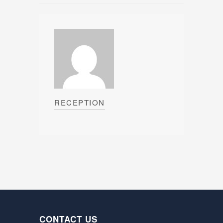
RECEPTION
CONTACT US