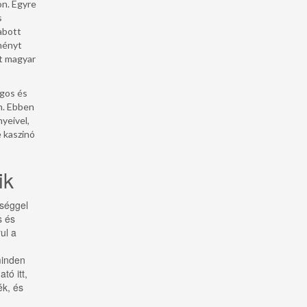
on. Egyre
s
abott
lményt
st magyar
ágos és
n. Ebben
yeivel,
e kaszinó
ik
zséggel
s és
ul a
minden
tó itt,
ék, és