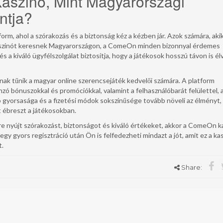
aszinó, Mint Magyarországi
ntja?
m, ahol a szórakozás és a biztonság kéz a kézben jár. Azok számára, aki
kaszinót keresnek Magyarországon, a ComeOn minden bizonnyal érdemes
 a kiváló ügyfélszolgálat biztosítja, hogy a játékosok hosszú távon is é
k tűnik a magyar online szerencsejáték kedvelői számára. A platform
nzó bónuszokkal és promóciókkal, valamint a felhasználóbarát felülettel,
ó gyorsasága és a fizetési módok sokszínűsége tovább növeli az élményt,
at ébreszt a játékosokban.
re nyújt szórakozást, biztonságot és kiváló értékeket, akkor a ComeOn k
egy gyors regisztráció után Ön is felfedezheti mindazt a jót, amit ez a ka
t.
Share: