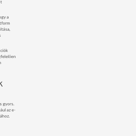
et
ogy a
atform
ítása,
s
ciók
gfelelően
n
k
s gyors.
ául az e-
tához.