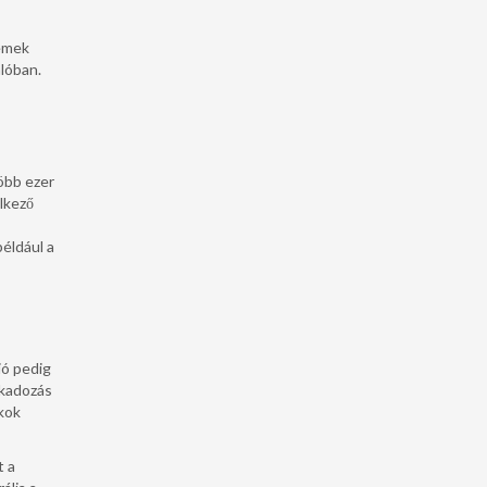
lemek
álóban.
öbb ezer
lkező
éldául a
ió pedig
akadozás
ékok
t a