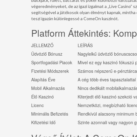
blackjack, rulett, baccarat és póker különböző változata
végeredményeket, de az igazi izgalmat a „Live Casino” sze
segítségével a játékosok olyan élményt kapnak, mintha c
teszi igazán különlegessé a ComeOn kaszinót.
Platform Áttekintés: Kom
JELLEMZŐ
LEÍRÁS
Üdvözlő Bónusz
Nagylelkű üdvözlő bónuscscso
Sportfogadási Piacok
Mivel ez egy kaszinó fókuszú p
Fizetési Módszerek
Számos népszerű e-pénztárca, 
Alapítás Éve
A cég több éves tapasztalattal
Mobil Alkalmazás
Nincs dedikált mobilalkalmazás
Élő Kaszinó
Kiterjedt élő kaszinó szekció 
Licenc
Nemzetközi, megbízható licenc 
Minimális Befizetés
Rendkívül alacsony minimum bef
Kifizetési Idő
Szinte azonnali vagy nagyon gyo