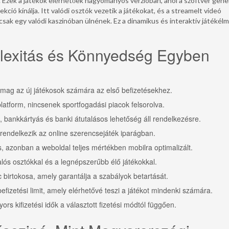
i. Ezek a játékok elérhetőek hagyományos verzióban, ahol a szoftver gener
kció kínálja. Itt valódi osztók vezetik a játékokat, és a streamelt videó
sak egy valódi kaszinóban ülnének. Ez a dinamikus és interaktív játékél
plexitás és Könnyedség Egyben
mag az új játékosok számára az első befizetésekhez.
latform, nincsenek sportfogadási piacok felsorolva.
bankkártyás és banki átutalásos lehetőség áll rendelkezésre.
 rendelkezik az online szerencsejáték iparágban.
, azonban a weboldal teljes mértékben mobilra optimalizált.
valós osztókkal és a legnépszerűbb élő játékokkal.
birtokosa, amely garantálja a szabályok betartását.
izetési limit, amely elérhetővé teszi a játékot mindenki számára.
rs kifizetési idők a választott fizetési módtól függően.