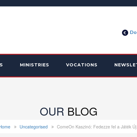
Do
S
MINISTRIES
VOCATIONS
NEWSLE
OUR
BLOG
Home
Uncategorised
ComeOn Kaszinó: Fedezze fel a Játék Új