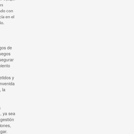
os
ando con
cia en el
io.
gos de
juegos
asegurar
miento
tidos y
envenida
 la
a
, ya sea
 gestión
iones,
gar.