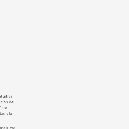
e
ntuitiva
nción del
Esta
ad y la
r a jugar