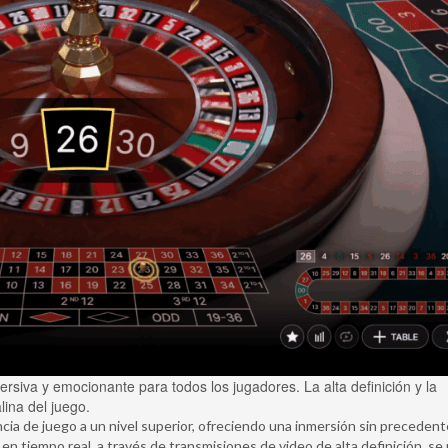
ersiva y emocionante para todos los jugadores. La alta definición y la
lina del juego.
cia de juego a un nivel superior, ofreciendo una inmersión sin precedent
 en tiempo real, a través de transmisiones de video de alta definición, se 