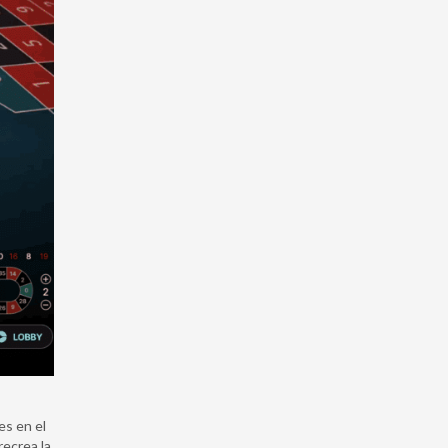
es en el
recrea la