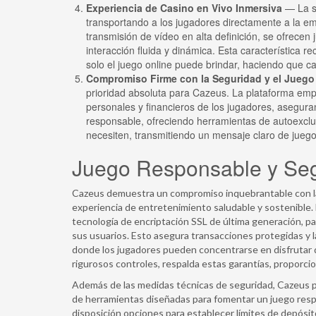
Experiencia de Casino en Vivo Inmersiva
— La se
transportando a los jugadores directamente a la em
transmisión de vídeo en alta definición, se ofrecen 
interacción fluida y dinámica. Esta característica r
solo el juego online puede brindar, haciendo que c
Compromiso Firme con la Seguridad y el Jueg
prioridad absoluta para Cazeus. La plataforma empl
personales y financieros de los jugadores, asegu
responsable, ofreciendo herramientas de autoexclus
necesiten, transmitiendo un mensaje claro de jueg
Juego Responsable y Seg
Cazeus demuestra un compromiso inquebrantable con la 
experiencia de entretenimiento saludable y sostenible
tecnología de encriptación SSL de última generación, pa
sus usuarios. Esto asegura transacciones protegidas y 
donde los jugadores pueden concentrarse en disfrutar de
rigurosos controles, respalda estas garantías, proporcio
Además de las medidas técnicas de seguridad, Cazeus po
de herramientas diseñadas para fomentar un juego resp
disposición opciones para establecer límites de depósit