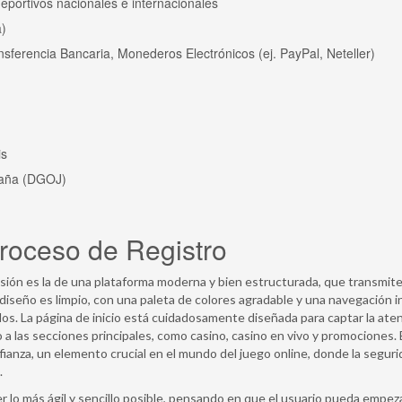
eportivos nacionales e internacionales
)
ansferencia Bancaria, Monederos Electrónicos (ej. PayPal, Neteller)
is
paña (DGOJ)
roceso de Registro
resión es la de una plataforma moderna y bien estructurada, que transmit
El diseño es limpio, con una paleta de colores agradable y una navegación i
dos. La página de inicio está cuidadosamente diseñada para captar la ate
a las secciones principales, como casino, casino en vivo y promociones. 
nza, un elemento crucial en el mundo del juego online, donde la segurid
.
r lo más ágil y sencillo posible, pensando en que el usuario pueda empeza