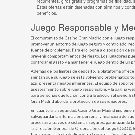
recurrentes, giros gratis y programas de fidelidad
Estas ofertas están diseñadas con términos y cond
beneficios.
Juego Responsable y Me
El compromiso de Casino Gran Madrid con el juego respo
promover un entorno de juego seguro y controlado, rec
fuente de problemas. Para ello, pone a disposición de su
prevenir comportamientos de riesgo. Los jugadores pue
controlar el gasto y a mantener el juego dentro de un 
Además de los límites de depósito, la plataforma ofrec
sientan que su juego se está volviendo problemático t
azar presenta riesgos inherentes. El equipo de soporte
asesoramiento sobre juego responsable, y la página web
para personas que luchan contra la adicción al juego. E
Gran Madrid aborda la protección de sus jugadores.
En cuanto a la seguridad, Casino Gran Madrid implement
salvaguardar la información personal y financiera de sus
procesan a través de sistemas seguros, garantizando la c
la Dirección General de Ordenación del Juego (DGOJ), l
transparencia. Esta dedicación a la protección y al jue