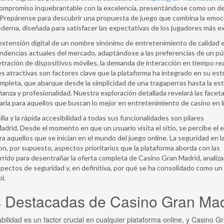
 compromiso inquebrantable con la excelencia, presentándose como un d
ís. Prepárense para descubrir una propuesta de juego que combina la emoc
 moderna, diseñada para satisfacer las expectativas de los jugadores más e
 extensión digital de un nombre sinónimo de entretenimiento de calidad 
endencias actuales del mercado, adaptándose a las preferencias de un pú
ración de dispositivos móviles, la demanda de interacción en tiempo rea
s atractivas son factores clave que la plataforma ha integrado en su est
ompleta, que abarque desde la simplicidad de una tragaperras hasta la es
ianza y profesionalidad. Nuestra exploración detallada revelará las facet
aria para aquellos que buscan lo mejor en entretenimiento de casino en l
la y la rápida accesibilidad a todas sus funcionalidades son pilares
drid. Desde el momento en que un usuario visita el sitio, se percibe el 
ra aquellos que se inician en el mundo del juego online. La seguridad en l
on, por supuesto, aspectos prioritarios que la plataforma aborda con las
ido para desentrañar la oferta completa de Casino Gran Madrid, analiz
aspectos de seguridad y, en definitiva, por qué se ha consolidado como un
l.
ás Destacadas de Casino Gran Mad
ilidad es un factor crucial en cualquier plataforma online, y Casino G