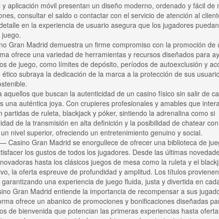
eb y aplicación móvil presentan un diseño moderno, ordenado y fácil de 
es, consultar el saldo o contactar con el servicio de atención al clien
l detalle en la experiencia de usuario asegura que los jugadores puedan
 juego.
o Gran Madrid demuestra un firme compromiso con la promoción de 
rma ofrece una variedad de herramientas y recursos diseñados para a
tos de juego, como límites de depósito, períodos de autoexclusión y ac
ético subraya la dedicación de la marca a la protección de sus usuario
stenible.
aquellos que buscan la autenticidad de un casino físico sin salir de ca
s una auténtica joya. Con crupieres profesionales y amables que inter
partidas de ruleta, blackjack y póker, sintiendo la adrenalina como si
idad de la transmisión en alta definición y la posibilidad de chatear con
 un nivel superior, ofreciendo un entretenimiento genuino y social.
— Casino Gran Madrid se enorgullece de ofrecer una biblioteca de ju
tisfacer los gustos de todos los jugadores. Desde las últimas novedad
novadoras hasta los clásicos juegos de mesa como la ruleta y el blackj
vo, la oferta espreuve de profundidad y amplitud. Los títulos provienen
garantizando una experiencia de juego fluida, justa y divertida en cad
no Gran Madrid entiende la importancia de recompensar a sus jugado
aforma ofrece un abanico de promociones y bonificaciones diseñadas pa
os de bienvenida que potencian las primeras experiencias hasta oferta