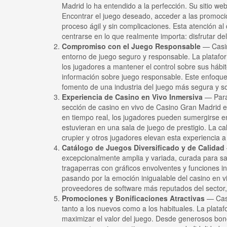
Madrid lo ha entendido a la perfección. Su sitio w
Encontrar el juego deseado, acceder a las promocion
proceso ágil y sin complicaciones. Esta atención a
centrarse en lo que realmente importa: disfrutar del
Compromiso con el Juego Responsable
— Casin
entorno de juego seguro y responsable. La platafo
los jugadores a mantener el control sobre sus hábi
información sobre juego responsable. Este enfoque 
fomento de una industria del juego más segura y so
Experiencia de Casino en Vivo Inmersiva
— Para 
sección de casino en vivo de Casino Gran Madrid e
en tiempo real, los jugadores pueden sumergirse en 
estuvieran en una sala de juego de prestigio. La cal
crupier y otros jugadores elevan esta experiencia a
Catálogo de Juegos Diversificado y de Calidad
excepcionalmente amplia y variada, curada para sa
tragaperras con gráficos envolventes y funciones in
pasando por la emoción inigualable del casino en vi
proveedores de software más reputados del sector, 
Promociones y Bonificaciones Atractivas
— Casi
tanto a los nuevos como a los habituales. La plat
maximizar el valor del juego. Desde generosos bon