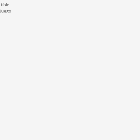
tible
 juego