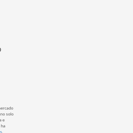
o
 mercado
 no solo
a e
 ha
es
,