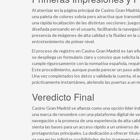
Al aterrizar en la página principal de Casino Gran Madrid
una paleta de colores sobria pero atractiva que transmi
una rápida localización de las distintas secciones: jueg
diseñada pensando en el usuario, facilitando la navegaci
presencia de imágenes de alta calidad y la fluidez en la
entretenimiento de primer nivel.
El proceso de registro en Casino Gran Madrid es tan efic
se despliega un formulario claro y conciso que solicita l
cumple rigurosamente con la normativa española, requirie
Este procedimiento, aunque pueda parecer un paso adicio
Una vez completados los datos y validada la cuenta, el
prácticamente instantáneo, abriendo las puertas a un 
Veredicto Final
Casino Gran Madrid se afianza como una opción líder indi
una marca de renombre con una plataforma digital de vang
navegación y la promesa de una experiencia de alta calid
sienta las bases para un acceso rápido a un universo de e
protagonistas principales. La dedicación a ofrecer títu
ya sea en las infinitas posibilidades de las tragaperras o