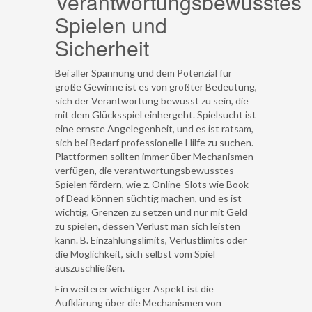
Verantwortungsbewusstes
Spielen und
Sicherheit
Bei aller Spannung und dem Potenzial für
große Gewinne ist es von größter Bedeutung,
sich der Verantwortung bewusst zu sein, die
mit dem Glücksspiel einhergeht. Spielsucht ist
eine ernste Angelegenheit, und es ist ratsam,
sich bei Bedarf professionelle Hilfe zu suchen.
Plattformen sollten immer über Mechanismen
verfügen, die verantwortungsbewusstes
Spielen fördern, wie z. Online-Slots wie Book
of Dead können süchtig machen, und es ist
wichtig, Grenzen zu setzen und nur mit Geld
zu spielen, dessen Verlust man sich leisten
kann. B. Einzahlungslimits, Verlustlimits oder
die Möglichkeit, sich selbst vom Spiel
auszuschließen.
Ein weiterer wichtiger Aspekt ist die
Aufklärung über die Mechanismen von