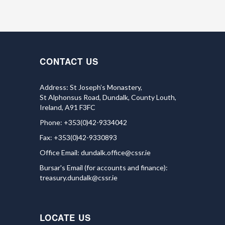
CONTACT US
Address: St Joseph’s Monastery,
St Alphonsus Road, Dundalk, County Louth,
Ireland, A91 F3FC
Phone: +353(0)42-9334042
Fax: +353(0)42-9330893
Office Email:
dundalk.office@cssr.ie
Bursar's Email (for accounts and finance):
treasury.dundalk@cssr.ie
LOCATE US