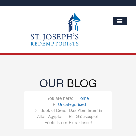
OUR
BLOG
Home
Uncategorised
Book of Dead: Das Abenteuer im
Alten Ägypten – Ein Glücksspiel-
Erlebnis der Extraklasse!