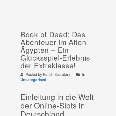
Book of Dead: Das
Abenteuer im Alten
Ägypten – Ein
Glücksspiel-Erlebnis
der Extraklasse!
Posted by Parish Secretary
In
Uncategorised
Einleitung in die Welt
der Online-Slots in
Deutschland