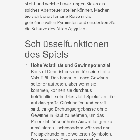
steht und welche Erwartungen Sie an ein
solches Abenteuer stellen können. Machen
Sie sich bereit für eine Reise in die
geheimnisvollen Pyramiden und entdecken Sie
die Schätze des Alten Ägyptens.
Schlüsselfunktionen
des Spiels
Hohe Volatilität und Gewinnpotenzial
:
Book of Dead ist bekannt für seine hohe
Volatilität. Das bedeutet, dass Gewinne
seltener auftreten, aber wenn sie
kommen, können sie durchaus
beträchtlich sein. Dies zieht Spieler an, die
auf das große Glück hoffen und bereit
sind, einige Drehungsergebnisse ohne
Gewinne in Kauf zu nehmen, um das
Potenzial für sehr hohe Auszahlungen zu
maximieren, insbesondere während der
Freispielrunde mit erweiterten Symbolen.