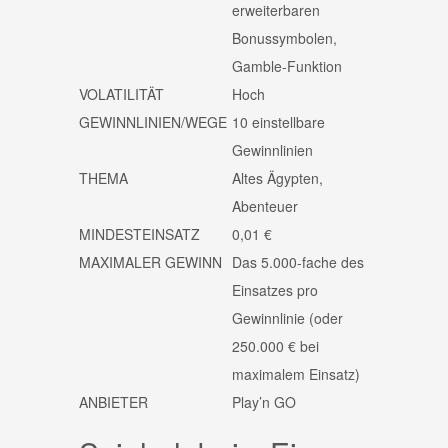
erweiterbaren
Bonussymbolen,
Gamble-Funktion
VOLATILITÄT
Hoch
GEWINNLINIEN/WEGE
10 einstellbare
Gewinnlinien
THEMA
Altes Ägypten,
Abenteuer
MINDESTEINSATZ
0,01 €
MAXIMALER GEWINN
Das 5.000-fache des
Einsatzes pro
Gewinnlinie (oder
250.000 € bei
maximalem Einsatz)
ANBIETER
Play’n GO