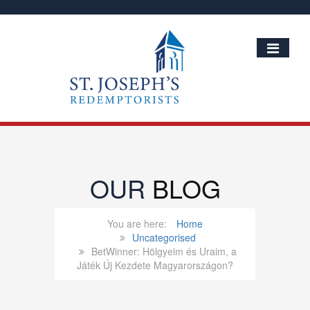
OUR
BLOG
Home
Uncategorised
BetWinner: Hölgyeim és Uraim, a
Játék Új Kezdete Magyarországon?