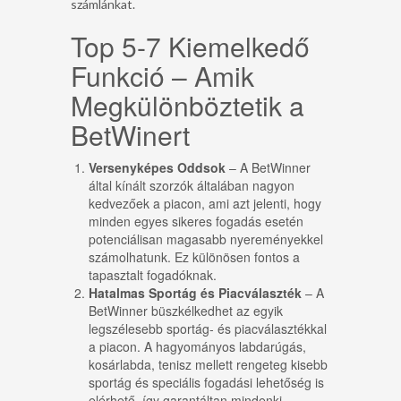
számlánkat.
Top 5-7 Kiemelkedő
Funkció – Amik
Megkülönböztetik a
BetWinert
Versenyképes Oddsok
– A BetWinner
által kínált szorzók általában nagyon
kedvezőek a piacon, ami azt jelenti, hogy
minden egyes sikeres fogadás esetén
potenciálisan magasabb nyereményekkel
számolhatunk. Ez különösen fontos a
tapasztalt fogadóknak.
Hatalmas Sportág és Piacválaszték
– A
BetWinner büszkélkedhet az egyik
legszélesebb sportág- és piacválasztékkal
a piacon. A hagyományos labdarúgás,
kosárlabda, tenisz mellett rengeteg kisebb
sportág és speciális fogadási lehetőség is
elérhető, így garantáltan mindenki