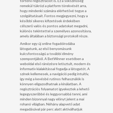
történő regisztrációt is. Ez a sokszínűség
remekül tükrözi a platform törekvését arra,
hogy mindenki számára elérhetővé tegye a
szolgáltatásait. Fontos megjegyezni, hogy a
későbbi sikeres kifizetések érdekében
célszerű valós és pontos adatokat megadni,
különös tekintettel a személyes azonosításra,
amely általában a biztonsági protokoll része.
Amikor egy új online fogadóirodába
látogatunk, az első benyomásunk
kulcsfontosságú a további élmény
szempontjából. A BetWinner esetében a
weboldal első ránézésre letisztult, modern és
informatív kialakítással fogadja a látogatót. A
színek kellemesek, a navigáció pedig intuitív,
így még a kevésbé rutinos felhasználók is
könnyen eligazodhatnak a kínálatban. A
regisztrációs folyamatot igyekeztek a lehető
legegyszerűbbé és leggyorsabbá tenni, ami
minden bizonnyal nagy előnyt jelent a mai
rohanó világban. Néhány alapvető adat
megadásával pár perc alatt aktiválhatjuk