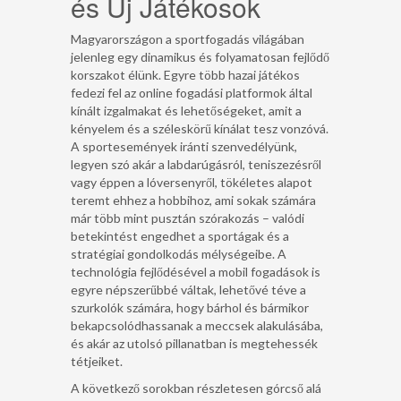
és Új Játékosok
Magyarországon a sportfogadás világában
jelenleg egy dinamikus és folyamatosan fejlődő
korszakot élünk. Egyre több hazai játékos
fedezi fel az online fogadási platformok által
kínált izgalmakat és lehetőségeket, amit a
kényelem és a széleskörű kínálat tesz vonzóvá.
A sportesemények iránti szenvedélyünk,
legyen szó akár a labdarúgásról, teniszezésről
vagy éppen a lóversenyről, tökéletes alapot
teremt ehhez a hobbihoz, ami sokak számára
már több mint pusztán szórakozás – valódi
betekintést engedhet a sportágak és a
stratégiai gondolkodás mélységeibe. A
technológia fejlődésével a mobil fogadások is
egyre népszerűbbé váltak, lehetővé téve a
szurkolók számára, hogy bárhol és bármikor
bekapcsolódhassanak a meccsek alakulásába,
és akár az utolsó pillanatban is megtehessék
tétjeiket.
A következő sorokban részletesen górcső alá