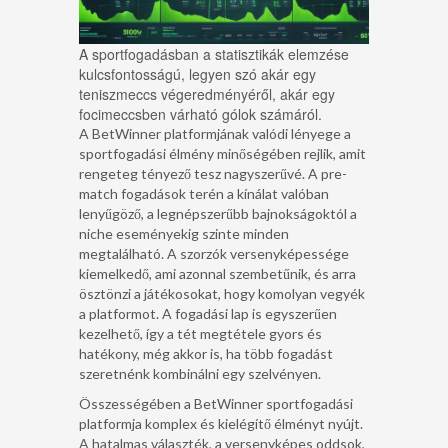
A sportfogadásban a statisztikák elemzése
kulcsfontosságú, legyen szó akár egy
teniszmeccs végeredményéről, akár egy
focimeccsben várható gólok számáról.
A BetWinner platformjának valódi lényege a
sportfogadási élmény minőségében rejlik, amit
rengeteg tényező tesz nagyszerűvé. A pre-
match fogadások terén a kínálat valóban
lenyűgöző, a legnépszerűbb bajnokságoktól a
niche eseményekig szinte minden
megtalálható. A szorzók versenyképessége
kiemelkedő, ami azonnal szembetűnik, és arra
ösztönzi a játékosokat, hogy komolyan vegyék
a platformot. A fogadási lap is egyszerűen
kezelhető, így a tét megtétele gyors és
hatékony, még akkor is, ha több fogadást
szeretnénk kombinálni egy szelvényen.
Összességében a BetWinner sportfogadási
platformja komplex és kielégítő élményt nyújt.
A hatalmas választék, a versenyképes oddsok,