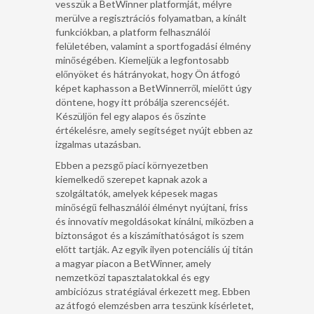
vesszük a BetWinner platformját, mélyre
merülve a regisztrációs folyamatban, a kínált
funkciókban, a platform felhasználói
felületében, valamint a sportfogadási élmény
minőségében. Kiemeljük a legfontosabb
előnyöket és hátrányokat, hogy Ön átfogó
képet kaphasson a BetWinnerről, mielőtt úgy
döntene, hogy itt próbálja szerencséjét.
Készüljön fel egy alapos és őszinte
értékelésre, amely segítséget nyújt ebben az
izgalmas utazásban.
Ebben a pezsgő piaci környezetben
kiemelkedő szerepet kapnak azok a
szolgáltatók, amelyek képesek magas
minőségű felhasználói élményt nyújtani, friss
és innovatív megoldásokat kínálni, miközben a
biztonságot és a kiszámíthatóságot is szem
előtt tartják. Az egyik ilyen potenciális új titán
a magyar piacon a BetWinner, amely
nemzetközi tapasztalatokkal és egy
ambiciózus stratégiával érkezett meg. Ebben
az átfogó elemzésben arra teszünk kísérletet,