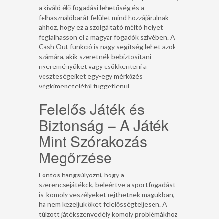
a kiváló élő fogadási lehetőség és a
felhasználóbarát felület mind hozzájárulnak
ahhoz, hogy ez a szolgáltató méltó helyet
foglalhasson el a magyar fogadók szívében. A
Cash Out funkció is nagy segítség lehet azok
számára, akik szeretnék bebiztosítani
nyereményüket vagy csökkenteni a
veszteségeiket egy-egy mérkőzés
végkimenetelétől függetlenül.
Felelős Játék és
Biztonság – A Játék
Mint Szórakozás
Megőrzése
Fontos hangsúlyozni, hogy a
szerencsejátékok, beleértve a sportfogadást
is, komoly veszélyeket rejthetnek magukban,
ha nem kezeljük őket felelősségteljesen. A
túlzott játékszenvedély komoly problémákhoz