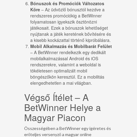
Bónuszok és Promóciók Változatos
Köre
– Az üdvözlő bónusztól kezdve a
rendszeres promóciókig a BetWinner
folyamatosan igyekszik ösztönözni
játékosait. Ezek a bónuszok lehetőséget
nyújtanak a játék keretének bővítésére és
a kisebb kockázattal történő kipróbálásra.
Mobil Alkalmazás és Mobilbarát Felület
– A BetWinner rendelkezik egy dedikált
mobilalkalmazással Android és iOS
rendszerekre, valamint a weboldal is
tökéletesen optimalizált mobil
böngészőkön keresztül. Ez a mobilitás
elengedhetetlen a mai világban.
Végső Ítélet – A
BetWinner Helye a
Magyar Piacon
Összességében a BetWinner egy ígéretes és
erőteljes versenyző a magyar online