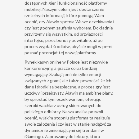
dostępnych gier i funkcjonalność platformy
mobilnej. Naszym celem jest dostarczenie
rzetelnych informacji, które pomogą Wam
ocenić, czy Alawin spełnia Wasze oczekiwania i
czy jest godnym zaufania wyborem. Dokładnie
przyjrzymy się wszystkim, od przyjazności
interfejsu, przez bonusy powitalne, aż po
proces wypłat środków, abyście mogli w pełni
poznać potencjał tej nowej platformy.
Rynek kasyn online w Polsce jest niezwykle
konkurencyjny, a gracze coraz bardziej
wymagający. Szukają oni nie tylko emocji
związanych z grami, ale także pewności, że ich
dane i środki są bezpieczne, a proces gry jest
uczciwy i przejrzysty. Alawin ma ambitne plany,
by sprostać tym oczekiwaniom, oferując
szeroki wachlarz usług skierowanych do
polskiego odbiorcy. Nasza analiza pozwoli
ocenić, w jakim stopniu platforma ta realizuje
swoje założenia i czy jest w stanie nadążyć za
dynamicznie zmieniającymi się trendami w
iGamingu. Zapraszamy do lektury, która