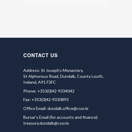
CONTACT US
Address: St Joseph’s Monastery,
St Alphonsus Road, Dundalk, County Louth,
Ireland, A91 F3FC
Phone: +353(0)42-9334042
Fax: +353(0)42-9330893
Office Email:
dundalk.office@cssr.ie
Bursar's Email (for accounts and finance):
treasury.dundalk@cssr.ie