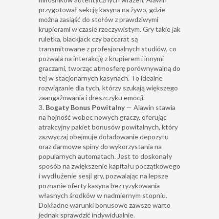
przygotował sekcję kasyna na żywo, gdzie
można zasiąść do stołów z prawdziwymi
krupierami w czasie rzeczywistym. Gry takie jak
ruletka, blackjack czy baccarat są
transmitowane z profesjonalnych studiów, co
pozwala na interakcję z krupierem i innymi
graczami, tworząc atmosferę porównywalną do
tej w stacjonarnych kasynach. To idealne
rozwiązanie dla tych, którzy szukają większego
zaangażowania i dreszczyku emocji.
3.
Bogaty Bonus Powitalny
— Alawin stawia
na hojność wobec nowych graczy, oferując
atrakcyjny pakiet bonusów powitalnych, który
zazwyczaj obejmuje doładowanie depozytu
oraz darmowe spiny do wykorzystania na
popularnych automatach. Jest to doskonały
sposób na zwiększenie kapitału początkowego
i wydłużenie sesji gry, pozwalając na lepsze
poznanie oferty kasyna bez ryzykowania
własnych środków w nadmiernym stopniu.
Dokładne warunki bonusowe zawsze warto
jednak sprawdzić indywidualnie.