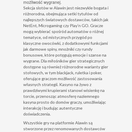
możliwość wygranej.
Sekcja slotów w Alawin jest niezwykle bogata i
różnorodna, obejmująca setki tytułów od
najlepszych światowych dostawców, takich jak
NetEnt, Microgaming czy Play’n GO. Gracze
mogą wybierać spośród automatów o różnej
tematyce, od mistycznych przygód po
klasyczne owocówki, z dodatkowymi funkcjami
jak darmowe spiny, mnożniki czy rundy
bonusowe, które potęgują emocje i szanse na
wygrane. Dla miłośników gier strategicznych
dostępne są również różnorodne warianty gier
stołowych, w tym blackjack, ruletka i poker,
oferujące graczom możliwość zastosowania
własnych strategii. Kasyno na żywo z
prawdziwymi krupierami stanowi wisienkę na
torcie, przenosząc atmosferę naziemnego
kasyna prosto do domów graczy, umożliwiając
interakcję i budując autentyczne
doświadczenia.
Wszystkie gry na platformie Alawin są
stworzone przez renomowanych dostawców