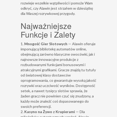
rozwieje wszelkie wątpliwości i pomoże Wam
odkryć, czy Alawin jest strzałem w dziesiątkę
dla Waszej rozrywkowej przygody.
Najważniejsze
Funkcje i Zalety
1.
Mnogość Gier Slotowych
— Alawin oferuje
imponującą bibliotekę automatów online,
obejmującą zarówno klasyczne owocówki, jak i
najnowsze innowacyjne produkcje z
rozbudowanymi funkcjami bonusowymi i
atrakcyjnymi grafikami. Gracze znajdą tu tytuły
od światowej klasy dostawców
oprogramowania, co gwarantuje wysoką jakość
rozrywki oraz uczciwość wyników. Dostępność
setek, a nawet tysięcy slotów sprawia, że
żaden gracz nie powinien czuć się znudzony, a
każdy może znaleźć coś dopasowanego do
swoich preferencji.
2.
Kasyno na Żywo z Krupierami
— Dla
miłośników autentycznych wrażeń, Alawin