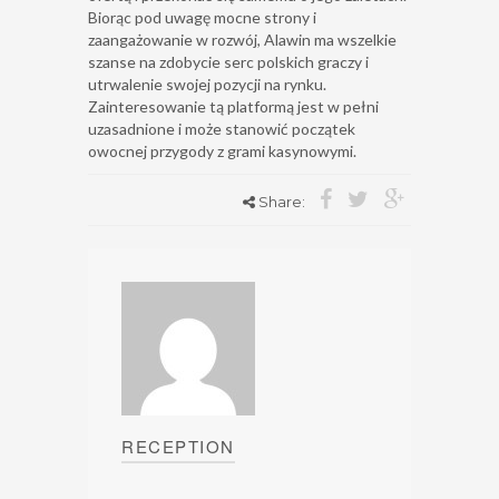
Biorąc pod uwagę mocne strony i
zaangażowanie w rozwój, Alawin ma wszelkie
szanse na zdobycie serc polskich graczy i
utrwalenie swojej pozycji na rynku.
Zainteresowanie tą platformą jest w pełni
uzasadnione i może stanowić początek
owocnej przygody z grami kasynowymi.
Share:
RECEPTION