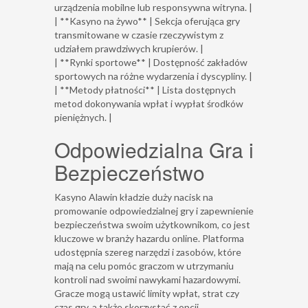
urządzenia mobilne lub responsywna witryna. |
| **Kasyno na żywo** | Sekcja oferująca gry
transmitowane w czasie rzeczywistym z
udziałem prawdziwych krupierów. |
| **Rynki sportowe** | Dostępność zakładów
sportowych na różne wydarzenia i dyscypliny. |
| **Metody płatności** | Lista dostępnych
metod dokonywania wpłat i wypłat środków
pieniężnych. |
Odpowiedzialna Gra i
Bezpieczeństwo
Kasyno Alawin kładzie duży nacisk na
promowanie odpowiedzialnej gry i zapewnienie
bezpieczeństwa swoim użytkownikom, co jest
kluczowe w branży hazardu online. Platforma
udostępnia szereg narzędzi i zasobów, które
mają na celu pomóc graczom w utrzymaniu
kontroli nad swoimi nawykami hazardowymi.
Gracze mogą ustawić limity wpłat, strat czy
czas gry, a także skorzystać z opcji