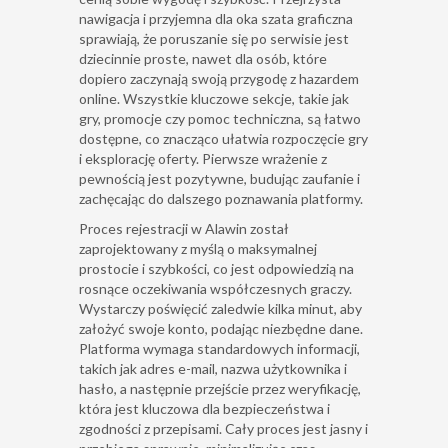
nawigacja i przyjemna dla oka szata graficzna
sprawiają, że poruszanie się po serwisie jest
dziecinnie proste, nawet dla osób, które
dopiero zaczynają swoją przygodę z hazardem
online. Wszystkie kluczowe sekcje, takie jak
gry, promocje czy pomoc techniczna, są łatwo
dostępne, co znacząco ułatwia rozpoczęcie gry
i eksplorację oferty. Pierwsze wrażenie z
pewnością jest pozytywne, budując zaufanie i
zachęcając do dalszego poznawania platformy.
Proces rejestracji w Alawin został
zaprojektowany z myślą o maksymalnej
prostocie i szybkości, co jest odpowiedzią na
rosnące oczekiwania współczesnych graczy.
Wystarczy poświęcić zaledwie kilka minut, aby
założyć swoje konto, podając niezbędne dane.
Platforma wymaga standardowych informacji,
takich jak adres e-mail, nazwa użytkownika i
hasło, a następnie przejście przez weryfikację,
która jest kluczowa dla bezpieczeństwa i
zgodności z przepisami. Cały proces jest jasny i