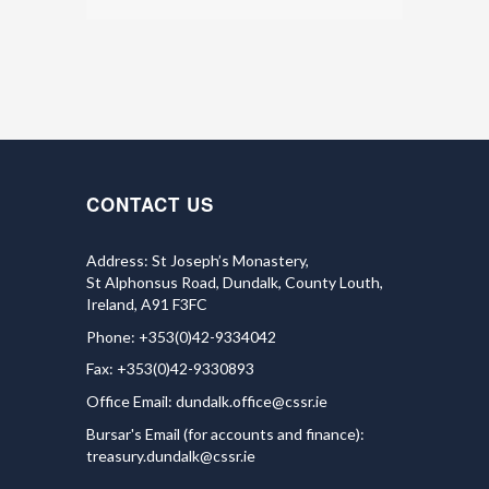
CONTACT US
Address: St Joseph’s Monastery,
St Alphonsus Road, Dundalk, County Louth,
Ireland, A91 F3FC
Phone: +353(0)42-9334042
Fax: +353(0)42-9330893
Office Email:
dundalk.office@cssr.ie
Bursar's Email (for accounts and finance):
treasury.dundalk@cssr.ie