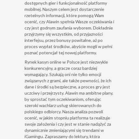
dostępnych gier i funkcjonalność platformy
mobilnej. Naszym celem jest dostarczenie
rzetelnych informacji, które pomogą Wam
ocenić, czy Alawin spełnia Wasze oczekiwania i
czy jest godnym zaufania wyborem. Dokładnie
przyjrzymy się wszystkim, od przyjazności
interfejsu, przez bonusy powitalne, aż po
proces wypłat środków, abyście mogli w pełni
poznać potencjał tej nowej platformy.
Rynek kasyn online w Polsce jest niezwykle
konkurencyjny, a gracze coraz bardziej
wymagający. Szukają oni nie tylko emocji
związanych z grami, ale także pewności, że ich
dane i środki są bezpieczne, a proces gry jest
uczciwy i przejrzysty. Alawin ma ambitne plany,
by sprostać tym oczekiwaniom, oferując
szeroki wachlarz usług skierowanych do
polskiego odbiorcy. Nasza analiza pozwoli
ocenić, w jakim stopniu platforma ta realizuje
swoje założenia i czy jest w stanie nadążyć za
dynamicznie zmieniającymi się trendami w
iGamingu. Zapraszamy do lektury, która