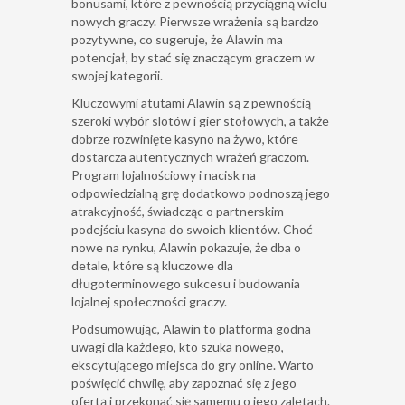
bonusami, które z pewnością przyciągną wielu
nowych graczy. Pierwsze wrażenia są bardzo
pozytywne, co sugeruje, że Alawin ma
potencjał, by stać się znaczącym graczem w
swojej kategorii.
Kluczowymi atutami Alawin są z pewnością
szeroki wybór slotów i gier stołowych, a także
dobrze rozwinięte kasyno na żywo, które
dostarcza autentycznych wrażeń graczom.
Program lojalnościowy i nacisk na
odpowiedzialną grę dodatkowo podnoszą jego
atrakcyjność, świadcząc o partnerskim
podejściu kasyna do swoich klientów. Choć
nowe na rynku, Alawin pokazuje, że dba o
detale, które są kluczowe dla
długoterminowego sukcesu i budowania
lojalnej społeczności graczy.
Podsumowując, Alawin to platforma godna
uwagi dla każdego, kto szuka nowego,
ekscytującego miejsca do gry online. Warto
poświęcić chwilę, aby zapoznać się z jego
ofertą i przekonać się samemu o jego zaletach.