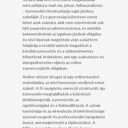
mint például e-mail cím, jelszó, felhasználónév
– könnyedén létrehozhatja saját játékos
számláját. Ez a gyorsaság különösen vonzó
lehet azok számára, akik nem szeretnének sok
időt pazarolni az adminisztrációra, és mielőbb
belemerülnének az izgalmas játékok világába.
Az első lépések megtétele után a platform
felajánlja a további adatok megadását a
későbbi azonosítás és a zökkenőmentes
kifizetések érdekében, ami egy szabványos és
elengedhetetlen eljárás az online
szerencsejáték világában.
Amikor először látogat el egy online kaszinó
weboldalára, az első benyomás rendkívül sokat
számít. A fő navigációs menü jól strukturált, így
könnyedén megtalálhatók a különböző
játékkategóriák, a promóciók, az
ügyfélszolgálat és a fiókbeállítások. A színek
harmóniája és az elrendezés áttekinthetősége
azonnal nyugodt és professzionális hangulatot
áraszt, ami megkönnyíti a tájékozódást. A