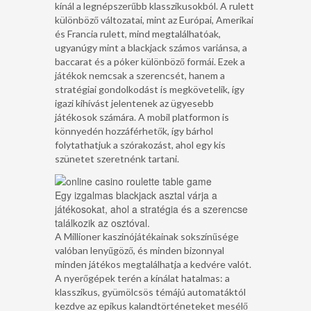
kínál a legnépszerűbb klasszikusokból. A rulett
különböző változatai, mint az Európai, Amerikai
és Francia rulett, mind megtalálhatóak,
ugyanúgy mint a blackjack számos variánsa, a
baccarat és a póker különböző formái. Ezek a
játékok nemcsak a szerencsét, hanem a
stratégiai gondolkodást is megkövetelik, így
igazi kihívást jelentenek az ügyesebb
játékosok számára. A mobil platformon is
könnyedén hozzáférhetők, így bárhol
folytathatjuk a szórakozást, ahol egy kis
szünetet szeretnénk tartani.
Egy izgalmas blackjack asztal várja a
játékosokat, ahol a stratégia és a szerencse
találkozik az osztóval.
A Millioner kaszinójátékainak sokszínűsége
valóban lenyűgöző, és minden bizonnyal
minden játékos megtalálhatja a kedvére valót.
A nyerőgépek terén a kínálat hatalmas: a
klasszikus, gyümölcsös témájú automatáktól
kezdve az epikus kalandtörténeteket mesélő