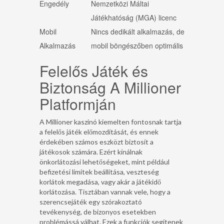
Engedély
Nemzetközi Máltai
Játékhatóság (MGA) licenc
Mobil
Nincs dedikált alkalmazás, de
Alkalmazás
mobil böngészőben optimális
Felelős Játék és
Biztonság A Millioner
Platformján
A Millioner kaszinó kiemelten fontosnak tartja
a felelős játék előmozdítását, és ennek
érdekében számos eszközt biztosít a
játékosok számára. Ezért kínálnak
önkorlátozási lehetőségeket, mint például
befizetési limitek beállítása, veszteség
korlátok megadása, vagy akár a játékidő
korlátozása. Tisztában vannak vele, hogy a
szerencsejáték egy szórakoztató
tevékenység, de bizonyos esetekben
problémássá válhat. Ezek a funkciók segítenek