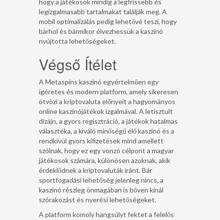
hogy a játékosok mindig a legfrissebb és
legizgalmasabb tartalmakat találják meg. A
mobil optimalizálás pedig lehetővé teszi, hogy
bárhol és bármikor élvezhessük a kaszinó
nyújtotta lehetőségeket.
Végső Ítélet
A Metaspins kaszinó egyértelműen egy
ígéretes és modern platform, amely sikeresen
ötvözi a kriptovaluta előnyeit a hagyományos
online kaszinójátékok izgalmával. A letisztult
dizájn, a gyors regisztráció, a játékok hatalmas
választéka, a kiváló minőségű élő kaszinó és a
rendkívül gyors kifizetések mind amellett
szólnak, hogy ez egy vonzó célpont a magyar
játékosok számára, különösen azoknak, akik
érdeklődnek a kriptovaluták iránt. Bár
sportfogadási lehetőség jelenleg nincs, a
kaszinó részleg önmagában is bőven kínál
szórakozást és nyerési lehetőségeket.
A platform komoly hangsúlyt fektet a felelős