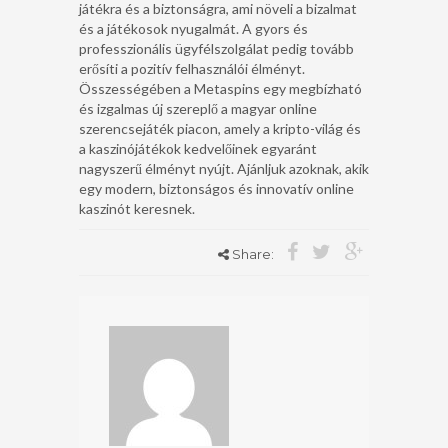
játékra és a biztonságra, ami növeli a bizalmat
és a játékosok nyugalmát. A gyors és
professzionális ügyfélszolgálat pedig tovább
erősíti a pozitív felhasználói élményt.
Összességében a Metaspins egy megbízható
és izgalmas új szereplő a magyar online
szerencsejáték piacon, amely a kripto-világ és
a kaszinójátékok kedvelőinek egyaránt
nagyszerű élményt nyújt. Ajánljuk azoknak, akik
egy modern, biztonságos és innovatív online
kaszinót keresnek.
Share: