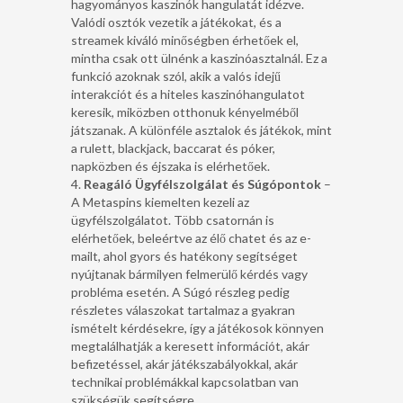
hagyományos kaszinók hangulatát idézve.
Valódi osztók vezetik a játékokat, és a
streamek kiváló minőségben érhetőek el,
mintha csak ott ülnénk a kaszinóasztalnál. Ez a
funkció azoknak szól, akik a valós idejű
interakciót és a hiteles kaszinóhangulatot
keresik, miközben otthonuk kényelméből
játszanak. A különféle asztalok és játékok, mint
a rulett, blackjack, baccarat és póker,
napközben és éjszaka is elérhetőek.
4.
Reagáló Ügyfélszolgálat és Súgópontok
–
A Metaspins kiemelten kezeli az
ügyfélszolgálatot. Több csatornán is
elérhetőek, beleértve az élő chatet és az e-
mailt, ahol gyors és hatékony segítséget
nyújtanak bármilyen felmerülő kérdés vagy
probléma esetén. A Súgó részleg pedig
részletes válaszokat tartalmaz a gyakran
ismételt kérdésekre, így a játékosok könnyen
megtalálhatják a keresett információt, akár
befizetéssel, akár játékszabályokkal, akár
technikai problémákkal kapcsolatban van
szükségük segítségre.