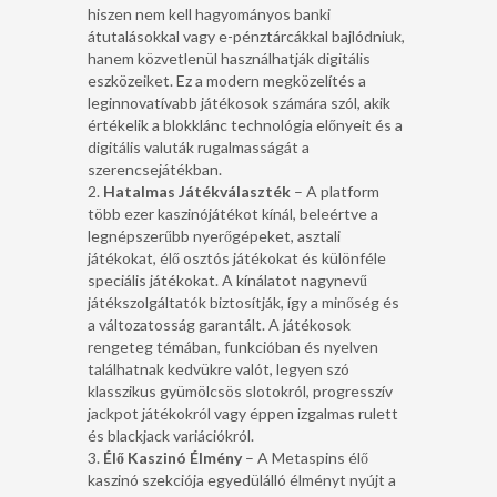
hiszen nem kell hagyományos banki
átutalásokkal vagy e-pénztárcákkal bajlódniuk,
hanem közvetlenül használhatják digitális
eszközeiket. Ez a modern megközelítés a
leginnovatívabb játékosok számára szól, akik
értékelik a blokklánc technológia előnyeit és a
digitális valuták rugalmasságát a
szerencsejátékban.
2.
Hatalmas Játékválaszték
– A platform
több ezer kaszinójátékot kínál, beleértve a
legnépszerűbb nyerőgépeket, asztali
játékokat, élő osztós játékokat és különféle
speciális játékokat. A kínálatot nagynevű
játékszolgáltatók biztosítják, így a minőség és
a változatosság garantált. A játékosok
rengeteg témában, funkcióban és nyelven
találhatnak kedvükre valót, legyen szó
klasszikus gyümölcsös slotokról, progresszív
jackpot játékokról vagy éppen izgalmas rulett
és blackjack variációkról.
3.
Élő Kaszinó Élmény
– A Metaspins élő
kaszinó szekciója egyedülálló élményt nyújt a