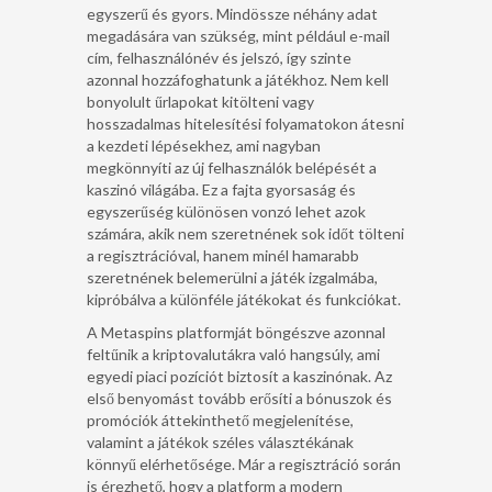
egyszerű és gyors. Mindössze néhány adat
megadására van szükség, mint például e-mail
cím, felhasználónév és jelszó, így szinte
azonnal hozzáfoghatunk a játékhoz. Nem kell
bonyolult űrlapokat kitölteni vagy
hosszadalmas hitelesítési folyamatokon átesni
a kezdeti lépésekhez, ami nagyban
megkönnyíti az új felhasználók belépését a
kaszinó világába. Ez a fajta gyorsaság és
egyszerűség különösen vonzó lehet azok
számára, akik nem szeretnének sok időt tölteni
a regisztrációval, hanem minél hamarabb
szeretnének belemerülni a játék izgalmába,
kipróbálva a különféle játékokat és funkciókat.
A Metaspins platformját böngészve azonnal
feltűnik a kriptovalutákra való hangsúly, ami
egyedi piaci pozíciót biztosít a kaszinónak. Az
első benyomást tovább erősíti a bónuszok és
promóciók áttekinthető megjelenítése,
valamint a játékok széles választékának
könnyű elérhetősége. Már a regisztráció során
is érezhető, hogy a platform a modern