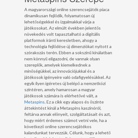
A magyarországi online szerencsejáték piaca
dinamikusan fejlődik, folyamatosan új
lehetőségekkel és izgalmakkal várja a
játékosokat. Az elmúlt években jelentős
növekedés volt tapasztalható a digitális
platformok iránti keresletben, ahogy a
technológia fejlődése új dimenziókat nyitott a
szórakozás terén. Ebben a sokszínű kínálatban
nem könnyű eligazodni, de vannak olyan
szereplők, amelyek kiemelkednek a
minőségükkel, az innovációjukkal és a
játékosok igényeire való odafigyelésükkel. Az
egyik ilyen ígéretes új belépő a nemzetközi
színtéren, amely hamarosan a magyar
játékosok számára is elérhetővé vált, a
Metaspins
. Ez a cikk egy alapos és őszinte
áttekintést kínál a Metaspins kaszinóról,
feltárva annak előnyeit, szolgáltatásait és azt,
hogy miért érdemes számot vetni vele, ha a
következő online szerencsejátékos
kalandunkat tervezzük. Célunk, hogy a lehető