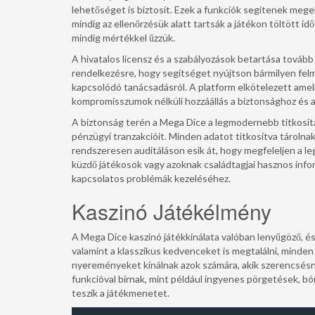
lehetőséget is biztosít. Ezek a funkciók segítenek megel
mindig az ellenőrzésük alatt tartsák a játékon töltött i
mindig mértékkel űzzük.
A hivatalos licensz és a szabályozások betartása tovább 
rendelkezésre, hogy segítséget nyújtson bármilyen felme
kapcsolódó tanácsadásról. A platform elkötelezett amell
kompromisszumok nélküli hozzáállás a biztonsághoz és a f
A biztonság terén a Mega Dice a legmodernebb titkosít
pénzügyi tranzakcióit. Minden adatot titkosítva tárolna
rendszeresen auditáláson esik át, hogy megfeleljen a l
küzdő játékosok vagy azoknak családtagjai hasznos info
kapcsolatos problémák kezeléséhez.
Kaszinó Játékélmény
A Mega Dice kaszinó játékkínálata valóban lenyűgöző, és
valamint a klasszikus kedvenceket is megtalálni, minde
nyereményeket kínálnak azok számára, akik szerencsésn
funkcióval bírnak, mint például ingyenes pörgetések, b
teszik a játékmenetet.