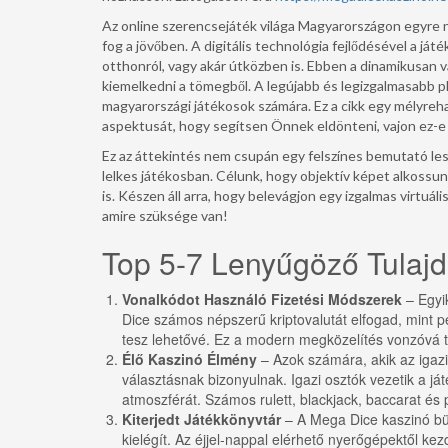
Az online szerencsejáték világa Magyarországon egyre n
fog a jövőben. A digitális technológia fejlődésével a j
otthonról, vagy akár útközben is. Ebben a dinamikusan 
kiemelkedni a tömegből. A legújabb és legizgalmasabb pl
magyarországi játékosok számára. Ez a cikk egy mélyreha
aspektusát, hogy segítsen Önnek eldönteni, vajon ez-e 
Ez az áttekintés nem csupán egy felszínes bemutató les
lelkes játékosban. Célunk, hogy objektív képet alkossu
is. Készen áll arra, hogy belevágjon egy izgalmas virtuá
amire szüksége van!
Top 5-7 Lenyűgöző Tulaj
Vonalkódot Használó Fizetési Módszerek
– Egyik
Dice számos népszerű kriptovalutát elfogad, mint p
tesz lehetővé. Ez a modern megközelítés vonzóvá t
Élő Kaszinó Élmény
– Azok számára, akik az igazi
választásnak bizonyulnak. Igazi osztók vezetik a já
atmoszférát. Számos rulett, blackjack, baccarat és 
Kiterjedt Játékkönyvtár
– A Mega Dice kaszinó büs
kielégít. Az éjjel-nappal elérhető nyerőgépektől ke