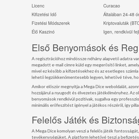
Licenc
Curacao
Kifizetési Idő
Általában 24-48 ó
Fizetési Módszerek
Kriptovaluták (BTC
Élő Kaszinó
Igen, rendkívül fejl
Első Benyomások és Regi
A regisztrációhoz mindössze néhány alapvető adatra van 
megadott e-mail címre küld egy megerősítő linket, amelyr
mivel ez később a kifizetésekhez és az esetleges számla 
lehető legzökkenőmentesebb legyen, lehetővé téve, hog
Amikor először megnyitja a Mega Dice weboldalát, azonnal
hozzájárul a nyugodt és élvezetes játékélményhez. Az old
benyomások rendkívül pozitívak, sugallva egy professzio
minimális erőfeszítést igényel a játékos részéről, így pil
Felelős Játék és Biztonsá
A Mega Dice komolyan veszi a felelős játék fontosságát,
tevékenységüket. A platform lehetővé teszi a befizetési 