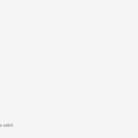
s szűrő