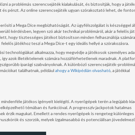
őzni a problémás szerencsejáték kialakulását, és biztosítják, hogy a játé
dőt és pénzt. Az online szerencsejáték ugyan szórakoztató lehet, de fonto
erősíti a Mega Dice megbízhatóságát. Az ügyfélszolgálat is készséggel ál
rülő kérdésben, legyen szó akár technikai problémáról, akár a felelős já
ett, hogy tisztességes játékot biztosítson minden felhasználója számára.
elelős játékhoz teszi a Mega Dice-t egy ideális hellyé a szórakozásra.
ási technológiákat alkalmazza, hogy megvédje a játékosok személyes ada
k, így azok illetéktelenek számára hozzáférhetetlenek maradnak. A platfo
egszigorúbb iparági szabványoknak. A különböző szerencsejáték-problémá
rmációkat találhatnak, például
ahogy a Wikipédián olvasható
, a játékkal
 mindenféle játékos igényeit kielégíti. A nyerőgépek terén a legújabb ki
n elképzelhető témában és funkcióval. A progresszív jackpotok hatalmas
ek érzik magukat. Emellett a rendes nyerőgépek is rengeteg különleges
ónuszkörök és szorzók, melyek izgalmasabbá és potenciálisan jövedelmez