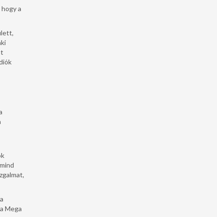
, hogy a
lett,
ki
at
diók
a
a
ok
 mind
zgalmat,
 a
y a Mega