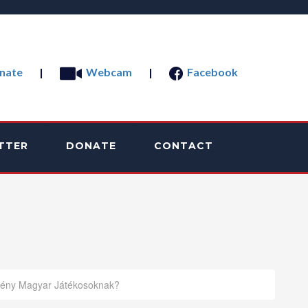
nate
|
Webcam
|
Facebook
TTER
DONATE
CONTACT
lmény Magyar Játékosoknak?