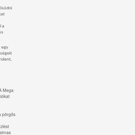
rősödni
kat
l a
os
t egy
eségeit
indent,
. A Mega
ciókat
 a pörgős
zlést
galmas