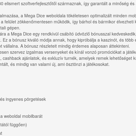
 elismert szoftverfejlesztőtől származnak, így garantált a minőség és
kalmazása, a Mega Dice weboldala tökéletesen optimalizált minden mob
k, a felület zökkenőmentesen működik, így bárhol és bármikor élvezheti
tali gépen.
ára a Mega Dice egy rendkívül csábító üdvözlő bónusszal kedveskedik
. Ez a bónusz kiváló módja annak, hogy kipróbálja a kaszinót, és több 
 vállalna. A bónusz részleteit mindig érdemes alaposan áttekinteni.
sen szervez izgalmas versenyeket és kínál vonzó promóciókat a játék
, cashback ajánlatok, és exkluzív turnék, amelyek remek lehetőséget k
ált, és mindig van valami új, ami ösztönzi a játékosokat.
 és ingyenes pörgetések
 a weboldal mobilbarát
utától függően)
at