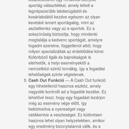
sportág választékkal, amely lefedi a
legnépszerűbb labdarúgástól és
kosárlabdától kezdve egészen az olyan
kevésbé ismert sportágakig, mint az
asztalitenisz vagy az e-sportok. Ez a
sokszínűség biztosítja, hogy mindenki
megtalálja a kedvenc sportágát, amelyre
fogadni szeretne, függetlenül attól, hogy
milyen specializáltak az érdeklődési körei.
Különböző ligák és bajnokságok is
elérhetők, a helyi eseményektől a
nemzetközi szintű tornákig, így a fogadási
lehetőségek szinte végtelenek.
Cash Out Funkció
— A Cash Out funkció
egy hihetetlenül hasznos eszköz, amely
nagyobb kontrollt ad a fogadók kezébe. Ez
lehetővé teszi, hogy egy fogadást lezárjon
még az esemény vége előtt, így
bebiztosítva a nyereséget vagy
csökkentve a veszteséget. Ez különösen
hasznos lehet olyan helyzetekben, amikor
egy eredmény bizonytalanná válik, és a