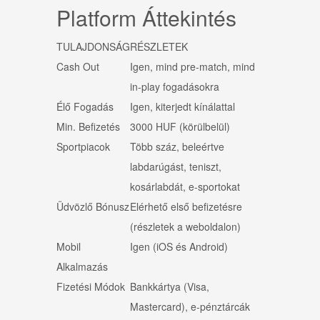
Platform Áttekintés
TULAJDONSÁG
RÉSZLETEK
Cash Out
Igen, mind pre-match, mind
in-play fogadásokra
Élő Fogadás
Igen, kiterjedt kínálattal
Min. Befizetés
3000 HUF (körülbelül)
Sportpiacok
Több száz, beleértve
labdarúgást, teniszt,
kosárlabdát, e-sportokat
Üdvözlő Bónusz
Elérhető első befizetésre
(részletek a weboldalon)
Mobil
Igen (iOS és Android)
Alkalmazás
Fizetési Módok
Bankkártya (Visa,
Mastercard), e-pénztárcák