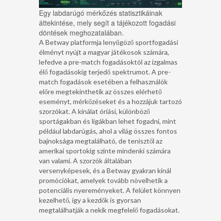
Egy labdarúgó mérkőzés statisztikáinak
áttekintése, mely segít a tájékozott fogadási
döntések meghozatalában.
A Betway platformja lenyűgöző sportfogadási
élményt nyújt a magyar játékosok számára,
lefedve a pre-match fogadásoktól az izgalmas
élő fogadásokig terjedő spektrumot. A pre-
match fogadások esetében a felhasználók
előre megtekinthetik az összes elérhető
eseményt, mérkőzéseket és a hozzájuk tartozó
szorzókat. A kínálat óriási, különböző
sportágakban és ligákban lehet fogadni, mint
például labdarúgás, ahol a világ összes fontos
bajnoksága megtalálható, de tenisztől az
amerikai sportokig szinte mindenki számára
van valami. A szorzók általában
versenyképesek, és a Betway gyakran kínál
promóciókat, amelyek tovább növelhetik a
potenciális nyereményeket. A felület könnyen
kezelhető, így a kezdők is gyorsan
megtalálhatják a nekik megfelelő fogadásokat.