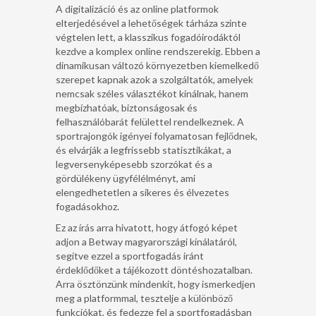
A digitalizáció és az online platformok
elterjedésével a lehetőségek tárháza szinte
végtelen lett, a klasszikus fogadóirodáktól
kezdve a komplex online rendszerekig. Ebben a
dinamikusan változó környezetben kiemelkedő
szerepet kapnak azok a szolgáltatók, amelyek
nemcsak széles választékot kínálnak, hanem
megbízhatóak, biztonságosak és
felhasználóbarát felülettel rendelkeznek. A
sportrajongók igényei folyamatosan fejlődnek,
és elvárják a legfrissebb statisztikákat, a
legversenyképesebb szorzókat és a
gördülékeny ügyfélélményt, ami
elengedhetetlen a sikeres és élvezetes
fogadásokhoz.
Ez az írás arra hivatott, hogy átfogó képet
adjon a Betway magyarországi kínálatáról,
segítve ezzel a sportfogadás iránt
érdeklődőket a tájékozott döntéshozatalban.
Arra ösztönzünk mindenkit, hogy ismerkedjen
meg a platformmal, tesztelje a különböző
funkciókat, és fedezze fel a sportfogadásban