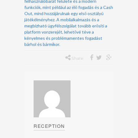
felhasználóbarát felülete és a modern
funkciók, mint például az élő fogadás és a Cash
Out, mind hozzájárulnak egy első osztályú
játékélményhez. A mobilalkalmazás és a
megbízható ügyfélszolgálat tovább erősíti a
platform vonzerejét, lehetővé téve a
kényelmes és problémamentes fogadást
bárhol és bármikor.
Share:
RECEPTION