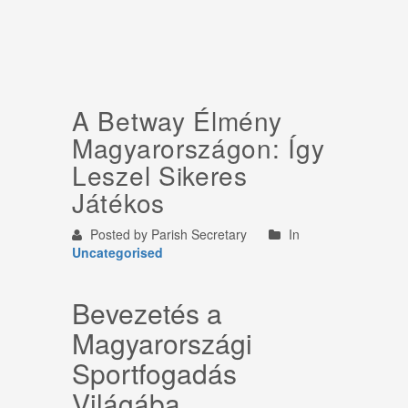
A Betway Élmény
Magyarországon: Így
Leszel Sikeres
Játékos
Posted by Parish Secretary
In
Uncategorised
Bevezetés a
Magyarországi
Sportfogadás
Világába