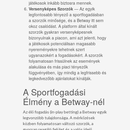
játékosok inkább biztosra mennek.
Versenyképes Szorzók
— Az egyik
legfontosabb tényező a sportfogadásban
a szorzók minősége, és a Betway itt sem
okoz csalódást. A platform által kínált
szorzók gyakran versenyképesnek
bizonyulnak a piacon, ami azt jelenti, hogy
a játékosok potenciálisan magasabb
nyereményekre tehetnek szert
ugyanazokért a fogadásokért. A szorzók
folyamatosan frissülnek az események
alakulása és más piaci tényezők
függvényében, így mindig a legfrissebb és
legkedvezőbb ajánlatokat kínálják.
A Sportfogadási
Élmény a Betway-nél
Az élő fogadás (in-play betting) a Betway egyik
legvonzóbb tulajdonsága. A mérkőzések
közben folyamatosan változó szorzók, a
gyorsan reagáló felület és a valós idejű