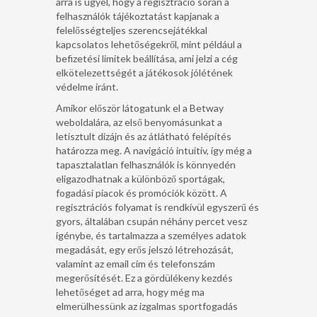
arra is ügyel, hogy a regisztráció során a
felhasználók tájékoztatást kapjanak a
felelősségteljes szerencsejátékkal
kapcsolatos lehetőségekről, mint például a
befizetési limitek beállítása, ami jelzi a cég
elkötelezettségét a játékosok jólétének
védelme iránt.
Amikor először látogatunk el a Betway
weboldalára, az első benyomásunkat a
letisztult dizájn és az átlátható felépítés
határozza meg. A navigáció intuitív, így még a
tapasztalatlan felhasználók is könnyedén
eligazodhatnak a különböző sportágak,
fogadási piacok és promóciók között. A
regisztrációs folyamat is rendkívül egyszerű és
gyors, általában csupán néhány percet vesz
igénybe, és tartalmazza a személyes adatok
megadását, egy erős jelszó létrehozását,
valamint az email cím és telefonszám
megerősítését. Ez a gördülékeny kezdés
lehetőséget ad arra, hogy még ma
elmerülhessünk az izgalmas sportfogadás