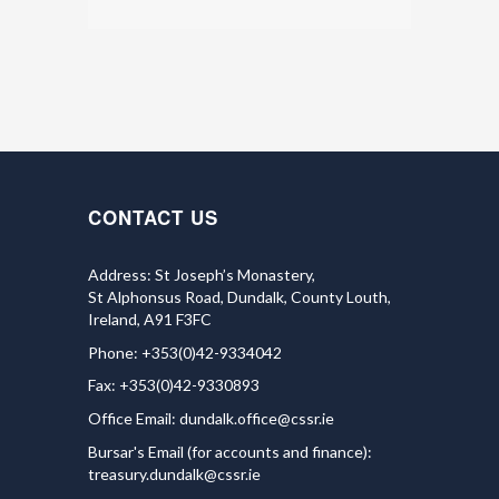
CONTACT US
Address: St Joseph’s Monastery,
St Alphonsus Road, Dundalk, County Louth,
Ireland, A91 F3FC
Phone: +353(0)42-9334042
Fax: +353(0)42-9330893
Office Email:
dundalk.office@cssr.ie
Bursar's Email (for accounts and finance):
treasury.dundalk@cssr.ie