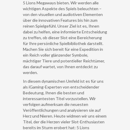
5 Lions Megaways bieten. Wir werden alle
wichtigen Aspekte des Spiels beleuchten –
von den visuellen und audiotiven Elementen
über die innovativen Features bis hin zum
reinen Spielgefühl. Unser Ziel ist es, Ihnen
dabei zu helfen, eine informierte Entscheidung
zu treffen, ob dieser Slot eine Bereicherung
für Ihre persönliche Spielbibliothek darstellt.
Machen Sie sich bereit für eine Expedition in
ein Reich voller glänzender Symbole,
mächtiger Tiere und potentieller Reichtümer,
das darauf wartet, von Ihnen entdeckt zu
werden.
In diesem dynamischen Umfeld ist es für uns
als iGaming-Experten von entscheidender
Bedeutung, Ihnen die besten und
interessantesten Titel vorzustellen. Wir
verfolgen aufmerksam die neuesten
Veröffentlichungen und analysieren sie auf
Herz und Nieren. Heute widmen wir uns einem
Titel, der die Herzen vieler Slot-Enthusiasten
bereits im Sturm erobert hat: 5 Lions