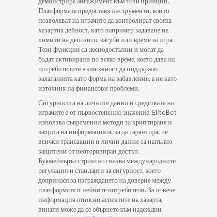
демонстрира ангажимент към този принцип.
Платформата предоставя инструменти, които
позволяват на играчите да контролират своята
хазартна дейност, като например задаване на
лимити на депозити, загуби или време за игра.
Тези функции са леснодостъпни и могат да
бъдат активирани по всяко време, което дава на
потребителите възможност да поддържат
залаганията като форма на забавление, а не като
източник на финансови проблеми.
Сигурността на личните данни и средствата на
играчите е от първостепенно значение. EliteBet
използва съвременни методи за криптиране и
защита на информацията, за да гарантира, че
всички трансакции и лични данни са напълно
защитени от неоторизиран достъп.
Букмейкърът стриктно спазва международните
регулации и стандарти за сигурност, което
допринася за изграждането на доверие между
платформата и нейните потребители. За повече
информация относно аспектите на хазарта,
винаги може да се обърнете към надеждни