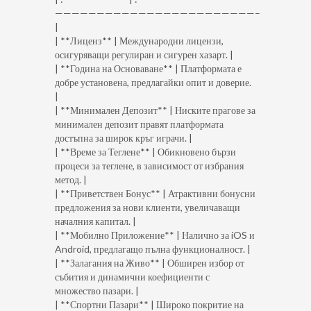
————————————————————————–
|
| **Лиценз** | Международни лицензи,
осигуряващи регулиран и сигурен хазарт. |
| **Година на Основаване** | Платформата е
добре установена, предлагайки опит и доверие.
|
| **Минимален Депозит** | Ниските прагове за
минимален депозит правят платформата
достъпна за широк кръг играчи. |
| **Време за Теглене** | Обикновено бързи
процеси за теглене, в зависимост от избрания
метод. |
| **Приветствен Бонус** | Атрактивни бонусни
предложения за нови клиенти, увеличаващи
началния капитал. |
| **Мобилно Приложение** | Налично за iOS и
Android, предлагащо пълна функционалност. |
| **Залагания на Живо** | Обширен избор от
събития и динамични коефициенти с
множество пазари. |
| **Спортни Пазари** | Широко покритие на