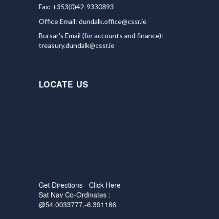
Fax: +353(0)42-9330893
Office Email:
dundalk.office@cssr.ie
Bursar's Email (for accounts and finance):
treasury.dundalk@cssr.ie
LOCATE US
Get Directions - Click Here
Sat Nav Co-Ordinates :
@54.0033777,-6.391186